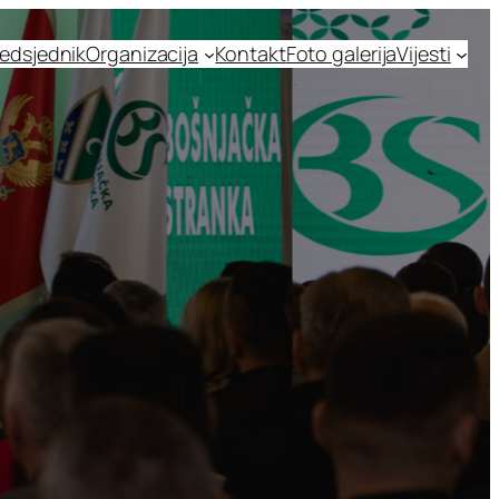
edsjednik
Organizacija
Kontakt
Foto galerija
Vijesti