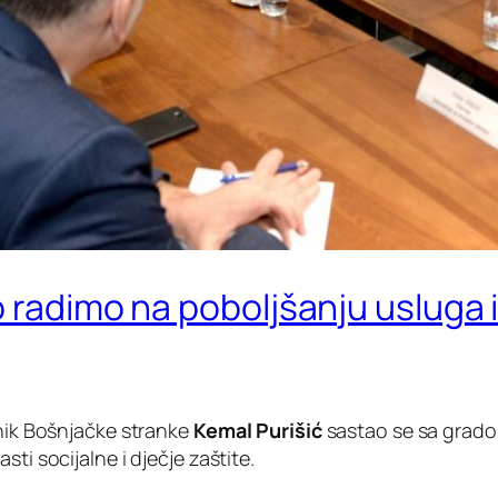
 radimo na poboljšanju usluga iz
dnik Bošnjačke stranke
Kemal Purišić
sastao se sa grad
ti socijalne i dječje zaštite.