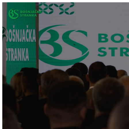
Idi
na
sadržaj