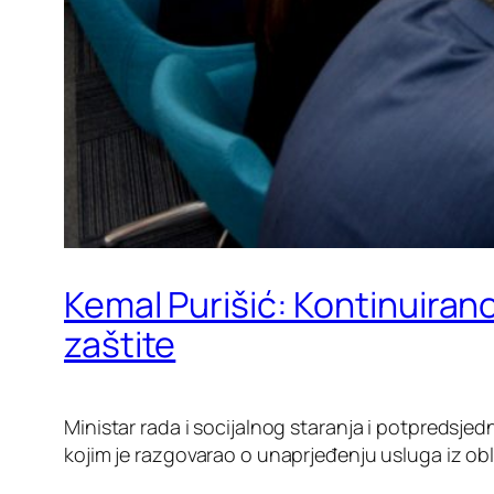
Kemal Purišić: Kontinuirano
zaštite
Ministar rada i socijalnog staranja i potpredsje
kojim je razgovarao o unaprjeđenju usluga iz oblas