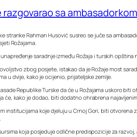
e razgovarao sa ambasadorkom 
ačke stranke Rahman Husović susreo se juče sa ambasad
sjeti Rožajama.
napređenje saradnje između Rožaja i turskih opština na
dovoljstvo zbog posjete, istakao da je Rožaje most sar
 u dvije, kako je ocijenio, prijateljske zemlje.
basade Republike Turske da će u Rožajama uskoro biti ot
a će, kako je dodao, biti dodatno ohrabrena najavljenim
institucijama koje djeluju u Crnoj Gori, biti otvorena za
.
sursima koja posjeduje odlične predispozicije za razvoj, 