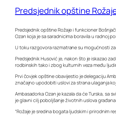
Predsjednik opštine Rožaj
Predsjednik opštine Rožaje i funkcioner Bošnj
Ozan koja je sa saradnicima boravila u radnoj po
U toku razgovora razmatrane su mogućnosti za u
Predsjednik Husović je, nakon što je iskazao za
rodbinskih tako i zbog kulturnih veza među ljudima
Prvi čovjek opštine obavijestio je delegaciju Am
značajno upodobiti uslovi za strana ulaganja koj
Ambasadorka Ozan je kazala da će Turska, sa svim 
je glavni cilj poboljšanje životnih uslova građana
“Rožaje je sredina bogata ljudskim i prirodnim re