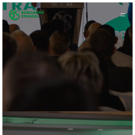
Idi
na
sadržaj