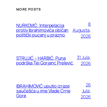
MORE POSTS
8
NURKOVIĆ: Interpelacija
Augusta,
protiv Ibrahimovića običan
politički pucanj u prazno
2026
31 Jula,
STRUJIĆ – HARBIĆ: Puna
podrška Tei Gorjanc Prelević
2026
26
IBRAHIMOVIĆ uputio izraze
Jula,
saučešća u ime Vlade Crne
Gore
2026