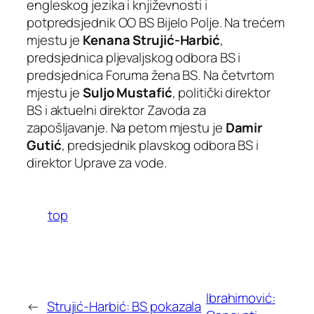
engleskog jezika i književnosti i
potpredsjednik OO BS Bijelo Polje. Na trećem
mjestu je
Kenana Strujić-Harbić
,
predsjednica pljevaljskog odbora BS i
predsjednica Foruma žena BS. Na četvrtom
mjestu je
Suljo Mustafić
, politički direktor
BS i aktuelni direktor Zavoda za
zapošljavanje. Na petom mjestu je
Damir
Gutić
, predsjednik plavskog odbora BS i
direktor Uprave za vode.
top
Ibrahimović:
←
Strujić-Harbić: BS pokazala