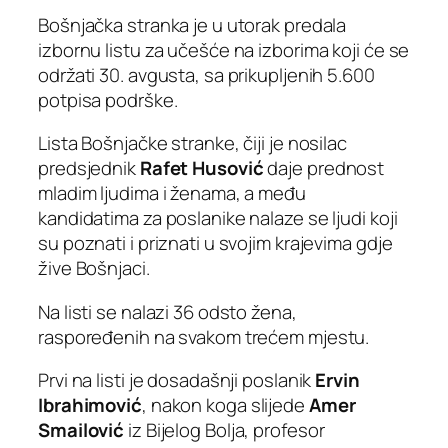
Bošnjačka stranka je u utorak predala
izbornu listu za učešće na izborima koji će se
održati 30. avgusta, sa prikupljenih 5.600
potpisa podrške.
Lista Bošnjačke stranke, čiji je nosilac
predsjednik
Rafet Husović
daje prednost
mladim ljudima i ženama, a među
kandidatima za poslanike nalaze se ljudi koji
su poznati i priznati u svojim krajevima gdje
žive Bošnjaci.
Na listi se nalazi 36 odsto žena,
raspoređenih na svakom trećem mjestu.
Prvi na listi je dosadašnji poslanik
Ervin
Ibrahimović
, nakon koga slijede
Amer
Smailović
iz Bijelog Bolja, profesor