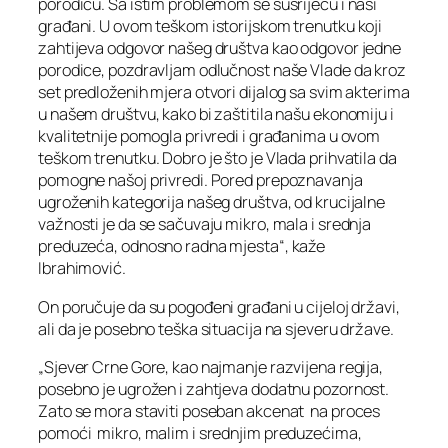
porodicu. Sa istim problemom se susrijeću i naši
građani. U ovom teškom istorijskom trenutku koji
zahtijeva odgovor našeg društva kao odgovor jedne
porodice, pozdravljam odlučnost naše Vlade da kroz
set predloženih mjera otvori dijalog sa svim akterima
u našem društvu, kako bi zaštitila našu ekonomiju i
kvalitetnije pomogla privredi i građanima u ovom
teškom trenutku. Dobro je što je Vlada prihvatila da
pomogne našoj privredi. Pored prepoznavanja
ugroženih kategorija našeg društva, od krucijalne
važnosti je da se sačuvaju mikro, mala i srednja
preduzeća, odnosno radna mjesta“, kaže
Ibrahimović.
On poručuje da su pogođeni građani u cijeloj državi,
ali da je posebno teška situacija na sjeveru države.
„Sjever Crne Gore, kao najmanje razvijena regija,
posebno je ugrožen i zahtjeva dodatnu pozornost.
Zato se mora staviti poseban akcenat na proces
pomoći mikro, malim i srednjim preduzećima,