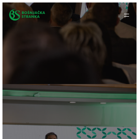
Idi
na
sadržaj