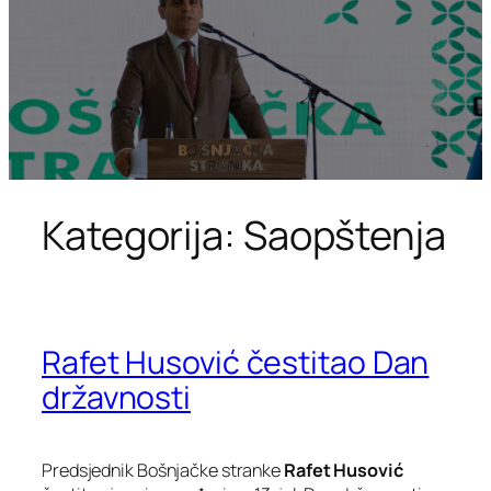
Kategorija:
Saopštenja
Rafet Husović čestitao Dan
državnosti
Predsjednik Bošnjačke stranke
Rafet Husović