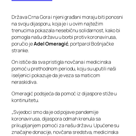
Država Crna Gora i njeni građani moraju biti ponosni
na svoju dijasporu, koja je i u ovim najtežim
trenucima pokazala nesebičnu solidarnost, kako bi
pomogla našu državu u borbi protiv koronavirusa,
poručio je
Adel Omeragić
, portparol Bošnjačke
stranke.
On ističe da sva pristigla novčana i medicinska
pomoć u prethodnom periodu, koju su uputili naši
iseljenici pokazuje da je veza sa maticom
neraskidiva.
Omeragić podsjeća da pomoć iz dijaspore stiže u
kontinuitetu.
„Svjedoci smo da je od pojave pandemije
koronavirusa, dijaspora odmah krenula sa
prikupljanjem pomoći za našu državu. Upućene su
značajne donacije, novčana sredstva, medicinska