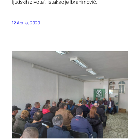
ljudskih zivota“, istakao je Ibrahimović.
12 Aprila, 2020