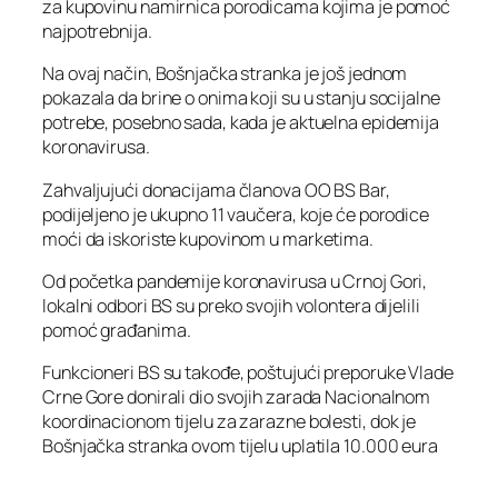
za kupovinu namirnica porodicama kojima je pomoć
najpotrebnija.
Na ovaj način, Bošnjačka stranka je još jednom
pokazala da brine o onima koji su u stanju socijalne
potrebe, posebno sada, kada je aktuelna epidemija
koronavirusa.
Zahvaljujući donacijama članova OO BS Bar,
podijeljeno je ukupno 11 vaučera, koje će porodice
moći da iskoriste kupovinom u marketima.
Od početka pandemije koronavirusa u Crnoj Gori,
lokalni odbori BS su preko svojih volontera dijelili
pomoć građanima.
Funkcioneri BS su takođe, poštujući preporuke Vlade
Crne Gore donirali dio svojih zarada Nacionalnom
koordinacionom tijelu za zarazne bolesti, dok je
Bošnjačka stranka ovom tijelu uplatila 10.000 eura