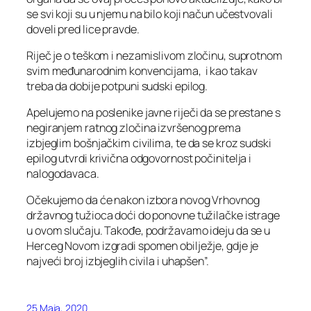
se svi koji su u njemu na bilo koji načun učestvovali
doveli pred lice pravde.
Riječ je o teškom i nezamislivom zločinu, suprotnom
svim međunarodnim konvencijama, i kao takav
treba da dobije potpuni sudski epilog.
Apelujemo na poslenike javne riječi da se prestane s
negiranjem ratnog zločina izvršenog prema
izbjeglim bošnjačkim civilima, te da se kroz sudski
epilog utvrdi krivična odgovornost počinitelja i
nalogodavaca.
Očekujemo da će nakon izbora novog Vrhovnog
državnog tužioca doći do ponovne tužilačke istrage
u ovom slučaju. Takođe, podržavamo ideju da se u
Herceg Novom izgradi spomen obilježje, gdje je
najveći broj izbjeglih civila i uhapšen”.
25 Maja, 2020