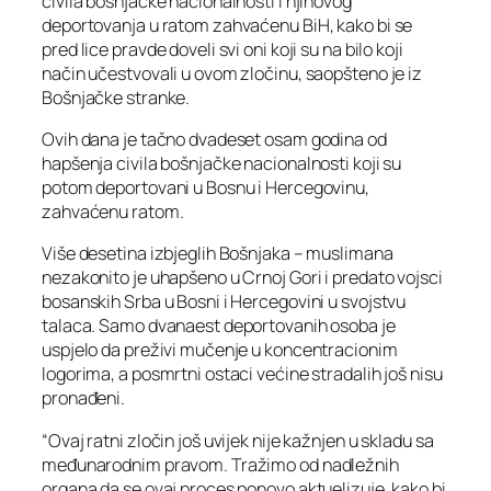
civila bošnjačke nacionalnosti i njihovog
deportovanja u ratom zahvaćenu BiH, kako bi se
pred lice pravde doveli svi oni koji su na bilo koji
način učestvovali u ovom zločinu, saopšteno je iz
Bošnjačke stranke.
Ovih dana je tačno dvadeset osam godina od
hapšenja civila bošnjačke nacionalnosti koji su
potom deportovani u Bosnu i Hercegovinu,
zahvaćenu ratom.
Više desetina izbjeglih Bošnjaka – muslimana
nezakonito je uhapšeno u Crnoj Gori i predato vojsci
bosanskih Srba u Bosni i Hercegovini u svojstvu
talaca. Samo dvanaest deportovanih osoba je
uspjelo da preživi mučenje u koncentracionim
logorima, a posmrtni ostaci većine stradalih još nisu
pronađeni.
“Ovaj ratni zločin još uvijek nije kažnjen u skladu sa
međunarodnim pravom. Tražimo od nadležnih
organa da se ovaj proces ponovo aktuelizuje, kako bi