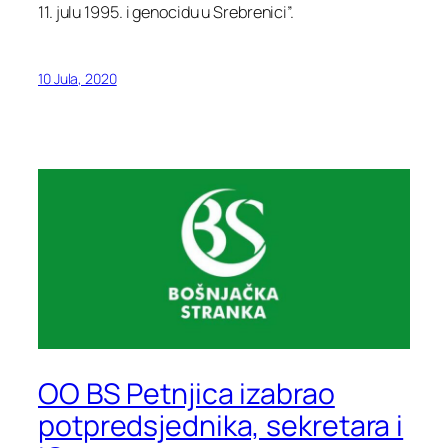
11. julu 1995. i genocidu u Srebrenici”.
10 Jula, 2020
OO BS Petnjica izabrao
potpredsjednika, sekretara i