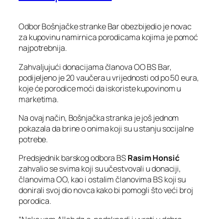
Odbor Bošnjačke stranke Bar obezbijedio je novac
za kupovinu namirnica porodicama kojima je pomoć
najpotrebnija.
Zahvaljujući donacijama članova OO BS Bar,
podijeljeno je 20 vaučera u vrijednosti od po 50 eura,
koje će porodice moći da iskoriste kupovinom u
marketima.
Na ovaj način, Bošnjačka stranka je još jednom
pokazala da brine o onima koji su u stanju socijalne
potrebe.
Predsjednik barskog odbora BS
Rasim Honsić
zahvalio se svima koji su učestvovali u donaciji,
članovima OO, kao i ostalim članovima BS koji su
donirali svoj dio novca kako bi pomogli što veći broj
porodica.