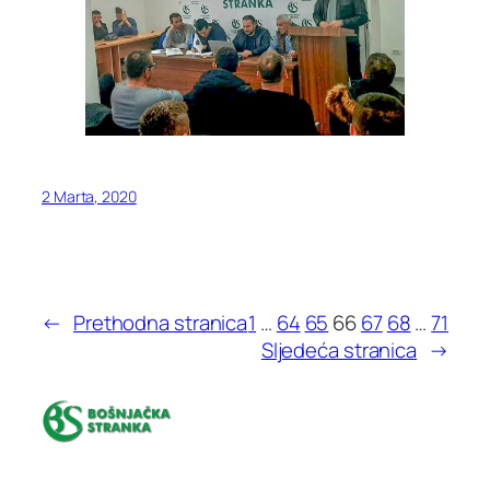
2 Marta, 2020
←
Prethodna stranica
1
…
64
65
66
67
68
…
71
Sljedeća stranica
→