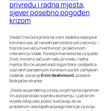
privredu i radna mjesta,
sjever posebno pogođen
krizom
Vlada Crne Gore je bila na visini zadatka od pojave
koronavirusa, ali naredni period biće još izazovniji, i
traziće sve veću inventivnost, proaktivnost i
intervenciju Vlade. Pored primarne borbe za ljudski
život, moramo sačuvati našu privredu i radna
mjesta, što će uslijed snažnog pritiska i posljedica
izazvanih pandemijom koronavirusa biti zahtjevan
zadatak, kazao je
Ervin Ibrahimović
, poslanik
Bošnjačke stranke.
„Desila se pandemija za koju svijet nije bio spreman.
Virus je paralisao svjetsku ekonomiju. Ljudi širom
svijeta ostaju bez posla i suočavaju se sa
problemom obezbjeđivanja egzistencije za svoju