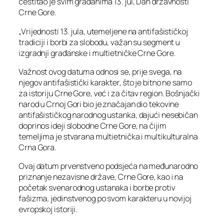
čestitao je svim građanima 13. jul, Dan državnosti
Crne Gore.
„Vrijednosti 13. jula, utemeljene na antifašističkoj
tradiciji i borbi za slobodu, važan su segment u
izgradnji građanske i multietničke Crne Gore.
Važnost ovog datuma odnosi se, prije svega, na
njegov antifašistički karakter, što je bitno ne samo
za istoriju Crne Gore, već i za čitav region. Bošnjački
narod u Crnoj Gori bio je značajan dio tekovine
antifašističkog narodnog ustanka, dajući nesebičan
doprinos ideji slobodne Crne Gore, na čijim
temeljima je stvarana multietnička i multikulturalna
Crna Gora.
Ovaj datum prvenstveno podsjeća na međunarodno
priznanje nezavisne države, Crne Gore, kao i na
početak svenarodnog ustanaka i borbe protiv
fašizma, jedinstvenog po svom karakteru u novijoj
evropskoj istoriji.