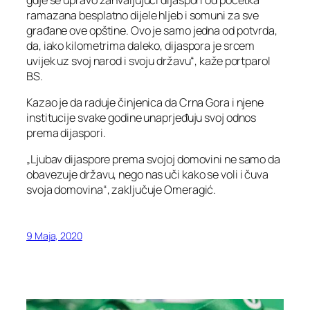
ramazana besplatno dijele hljeb i somuni za sve
građane ove opštine. Ovo je samo jedna od potvrda,
da, iako kilometrima daleko, dijaspora je srcem
uvijek uz svoj narod i svoju državu“, kaže portparol
BS.
Kazao je da raduje činjenica da Crna Gora i njene
institucije svake godine unaprjeđuju svoj odnos
prema dijaspori.
„Ljubav dijaspore prema svojoj domovini ne samo da
obavezuje državu, nego nas uči kako se voli i čuva
svoja domovina“, zaključuje Omeragić.
9 Maja, 2020