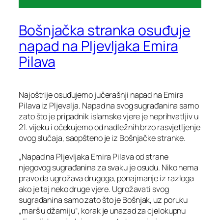
Bošnjačka stranka osuđuje
napad na Pljevljaka Emira
Pilava
Najoštrije osuđujemo jučerašnji napad na Emira
Pilava iz Pljevalja. Napad na svog sugrađanina samo
zato što je pripadnik islamske vjere je neprihvatljiv u
21. vijeku i očekujemo od nadležnih brzo rasvjetljenje
ovog slučaja, saopšteno je iz Bošnjačke stranke.
„Napad na Pljevljaka Emira Pilava od strane
njegovog sugrađanina za svaku je osudu. Niko nema
pravo da ugrožava drugoga, ponajmanje iz razloga
ako je taj neko druge vjere. Ugrožavati svog
sugrađanina samo zato što je Bošnjak, uz poruku
„marš u džamiju“, korak je unazad za cjelokupnu