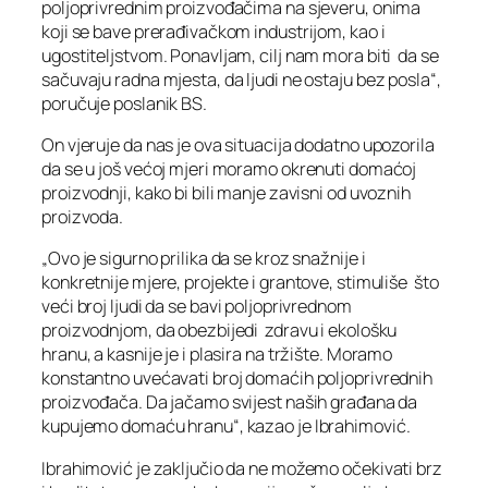
poljoprivrednim proizvođačima na sjeveru, onima
koji se bave prerađivačkom industrijom, kao i
ugostiteljstvom. Ponavljam, cilj nam mora biti da se
sačuvaju radna mjesta, da ljudi ne ostaju bez posla“,
poručuje poslanik BS.
On vjeruje da nas je ova situacija dodatno upozorila
da se u još većoj mjeri moramo okrenuti domaćoj
proizvodnji, kako bi bili manje zavisni od uvoznih
proizvoda.
„Ovo je sigurno prilika da se kroz snažnije i
konkretnije mjere, projekte i grantove, stimuliše što
veći broj ljudi da se bavi poljoprivrednom
proizvodnjom, da obezbijedi zdravu i ekološku
hranu, a kasnije je i plasira na tržište. Moramo
konstantno uvećavati broj domaćih poljoprivrednih
proizvođača. Da jačamo svijest naših građana da
kupujemo domaću hranu“, kazao je Ibrahimović.
Ibrahimović je zaključio da ne možemo očekivati brz