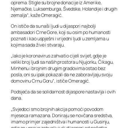
oprema. Stigle su brojne donacije iz Amerike,
Njemačke, Luksemburga, Švedske, Holandije i drugih
zemalja“, kaže Omeragić.
On ističe da su naši ljudi u dijaspori najbolji
ambasadori Crne Gore, koji su osim po humanosti
poznati i kao uspješni i vrijedni ljudi u zemljama u
kojima sada žive i stvaraju.
„Iako je koronavirus zahvatio cijeli svijet, gdje je
veliki broj ljudi sa naših prostora u Njujorku, Čikagu,
Minhenu i brojnim drugim gradovima ostao bez
posla, oni su ipak pokazali da ne zaboravljaju svoju
domovinu Crnu Goru“, ističe Omeragić.
Podsjeća da se solidarnost dijaspore nastavlja i ovih
dana.
„Svjedoci smo brojnih akcija pomoći povodom
mjeseca ramazana. Doniraju se novčana sredstva,
imamo primjer zajedništva i humanosti u Gusinju,
gdje se upravo zahvaljujući dijaspori od početka