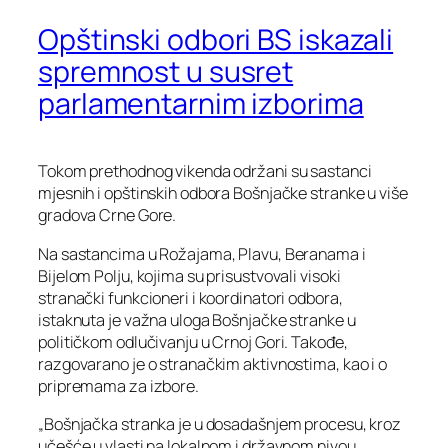
Opštinski odbori BS iskazali
spremnost u susret
parlamentarnim izborima
Tokom prethodnog vikenda održani su sastanci
mjesnih i opštinskih odbora Bošnjačke stranke u više
gradova Crne Gore.
Na sastancima u Rožajama, Plavu, Beranama i
Bijelom Polju, kojima su prisustvovali visoki
stranački funkcioneri i koordinatori odbora,
istaknuta je važna uloga Bošnjačke stranke u
političkom odlučivanju u Crnoj Gori. Takođe,
razgovarano je o stranačkim aktivnostima, kao i o
pripremama za izbore.
„Bošnjačka stranka je u dosadašnjem procesu, kroz
učešće u vlasti na lokalnom i državnom nivou