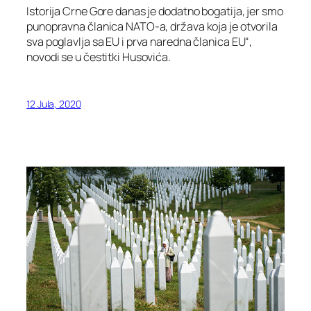
Istorija Crne Gore danas je dodatno bogatija, jer smo
punopravna članica NATO-a, država koja je otvorila
sva poglavlja sa EU i prva naredna članica EU“,
novodi se u čestitki Husovića.
12 Jula, 2020