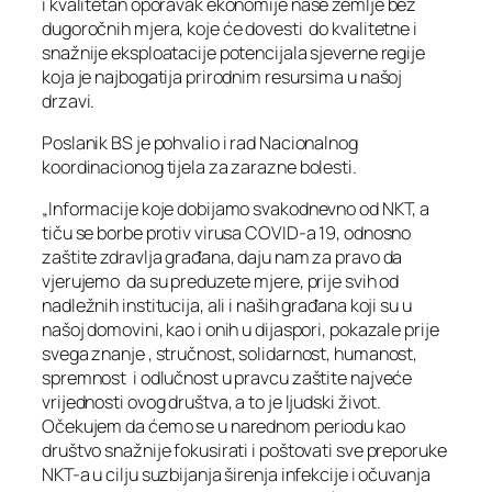
i kvalitetan oporavak ekonomije naše zemlje bez
dugoročnih mjera, koje će dovesti do kvalitetne i
snažnije eksploatacije potencijala sjeverne regije
koja je najbogatija prirodnim resursima u našoj
drzavi.
Poslanik BS je pohvalio i rad Nacionalnog
koordinacionog tijela za zarazne bolesti.
„Informacije koje dobijamo svakodnevno od NKT, a
tiču se borbe protiv virusa COVID-a 19, odnosno
zaštite zdravlja građana, daju nam za pravo da
vjerujemo da su preduzete mjere, prije svih od
nadležnih institucija, ali i naših građana koji su u
našoj domovini, kao i onih u dijaspori, pokazale prije
svega znanje , stručnost, solidarnost, humanost,
spremnost i odlučnost u pravcu zaštite najveće
vrijednosti ovog društva, a to je ljudski život.
Očekujem da ćemo se u narednom periodu kao
društvo snažnije fokusirati i poštovati sve preporuke
NKT-a u cilju suzbijanja širenja infekcije i očuvanja