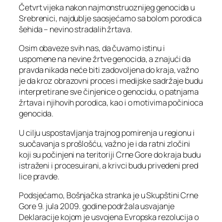
Četvrt vijeka nakon najmonstruoznijeg genocida u
Srebrenici, najdublje saosjećamo sa bolom porodica
šehida – nevino stradalih žrtava.
Osim obaveze svih nas, da čuvamo istinu i
uspomene na nevine žrtve genocida, a znajući da
pravda nikada neće biti zadovoljena do kraja, važno
je da kroz obrazovni proces i medijske sadržaje budu
interpretirane sve činjenice o genocidu, o patnjama
žrtava i njihovih porodica, kao i o motivima počinioca
genocida.
U cilju uspostavljanja trajnog pomirenja u regionu i
suočavanja s prošlošću, važno je i da ratni zločini
koji su počinjeni na teritoriji Crne Gore do kraja budu
istraženi i procesuirani, a krivci budu privedeni pred
lice pravde.
Podsjećamo, Bošnjačka stranka je u Skupštini Crne
Gore 9. jula 2009. godine podržala usvajanje
Deklaracije kojom je usvojena Evropska rezolucija o