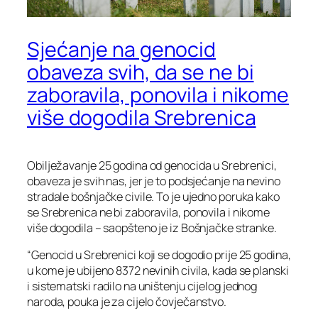
Sjećanje na genocid
obaveza svih, da se ne bi
zaboravila, ponovila i nikome
više dogodila Srebrenica
Obilježavanje 25 godina od genocida u Srebrenici,
obaveza je svih nas, jer je to podsjećanje na nevino
stradale bošnjačke civile. To je ujedno poruka kako
se Srebrenica ne bi zaboravila, ponovila i nikome
više dogodila – saopšteno je iz Bošnjačke stranke.
“Genocid u Srebrenici koji se dogodio prije 25 godina,
u kome je ubijeno 8372 nevinih civila, kada se planski
i sistematski radilo na uništenju cijelog jednog
naroda, pouka je za cijelo čovječanstvo.