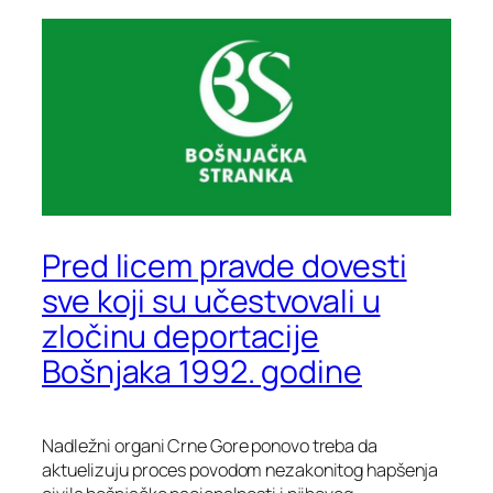
Pred licem pravde dovesti
sve koji su učestvovali u
zločinu deportacije
Bošnjaka 1992. godine
Nadležni organi Crne Gore ponovo treba da
aktuelizuju proces povodom nezakonitog hapšenja