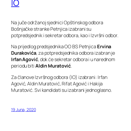
IO
Na juče održanoj sjednici Opštinskog odbora
Bošnjačke stranke Petnjica izabrani su
potpredsjednik i sekretar odbora, kao i Izvršni odbor.
Na prijedlog predsjednika OO BS Petnjica
Ervina
Durakovića
, za potpredsjednika odbora izabran je
Irfan Agović
, dok će sekretar odbora i u narednom
periodu biti
Aldin Muratović
.
Za članove Izvršnog odbora (IO) izabrani: Irfan
Agović, Aldin Muratović, Rifat Agović i Hakija
Muratović. Svi kandidati su izabrani jednoglasno.
19 Juna, 2020