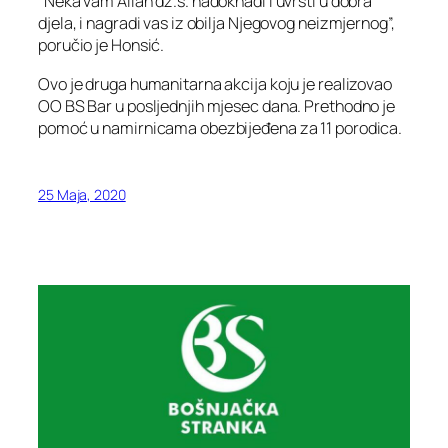
“Neka vam Allah dz.s. nadoknadi i uvrsti u dobra
djela, i nagradi vas iz obilja Njegovog neizmjernog”,
poručio je Honsić.
Ovo je druga humanitarna akcija koju je realizovao
OO BS Bar u posljednjih mjesec dana. Prethodno je
pomoć u namirnicama obezbijeđena za 11 porodica.
25 Maja, 2020