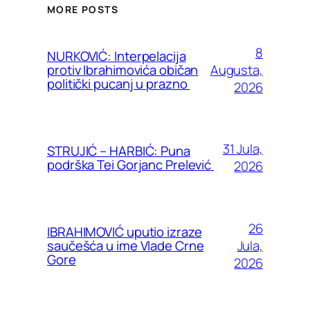
MORE POSTS
8
NURKOVIĆ: Interpelacija
Augusta,
protiv Ibrahimovića običan
politički pucanj u prazno
2026
31 Jula,
STRUJIĆ – HARBIĆ: Puna
podrška Tei Gorjanc Prelević
2026
26
IBRAHIMOVIĆ uputio izraze
Jula,
saučešća u ime Vlade Crne
Gore
2026