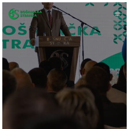
Idi
na
sadržaj