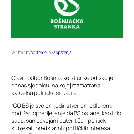
Written by
portparol
in
Saopštenja
Glavni odbor Bošnjačke stranke održao je
danas sjednicu, na kojoj razmatrana
aktuelna politička situacija.
“GO BS je svojom jedinstvenom odlukom,
podržao opredjeljenje da BS ostane, kao i do
sada, samosvojan i autentičan politički
subjekat, predstavnik političkih interesa