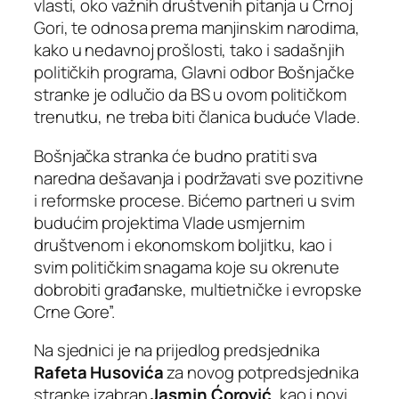
vlasti, oko važnih društvenih pitanja u Crnoj
Gori, te odnosa prema manjinskim narodima,
kako u nedavnoj prošlosti, tako i sadašnjih
političkih programa, Glavni odbor Bošnjačke
stranke je odlučio da BS u ovom političkom
trenutku, ne treba biti članica buduće Vlade.
Bošnjačka stranka će budno pratiti sva
naredna dešavanja i podržavati sve pozitivne
i reformske procese. Bićemo partneri u svim
budućim projektima Vlade usmjernim
društvenom i ekonomskom boljitku, kao i
svim političkim snagama koje su okrenute
dobrobiti građanske, multietničke i evropske
Crne Gore”.
Na sjednici je na prijedlog predsjednika
Rafeta Husovića
za novog potpredsjednika
stranke izabran
Jasmin Ćorović
, kao i novi