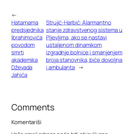
←
Hatarnama
Strujić-Harbić: Alarmantno
predsjednika
stanje zdravstvenog sistema u
Ibrahimovića
Pljevljima, ako se nastavi
povodom
ustaljenom dinamikom
smrti
izgradnje bolnice i smanjenjem
akademika
broja stanovnika, biće dovoljna
Dževada
i ambulanta
→
Jahića
Comments
Komentariši