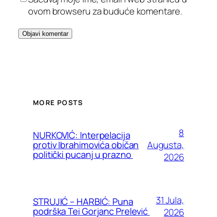
ovom browseru za buduće komentare.
MORE POSTS
8
NURKOVIĆ: Interpelacija
Augusta,
protiv Ibrahimovića običan
politički pucanj u prazno
2026
31 Jula,
STRUJIĆ – HARBIĆ: Puna
podrška Tei Gorjanc Prelević
2026