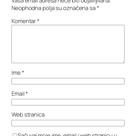
Vaša email adresa neće biti objavljivana.
Neophodna polja su označena sa
*
Komentar
*
Ime
*
Email
*
Web stranica
Sačuvaj moje ime, email i web stranicu u