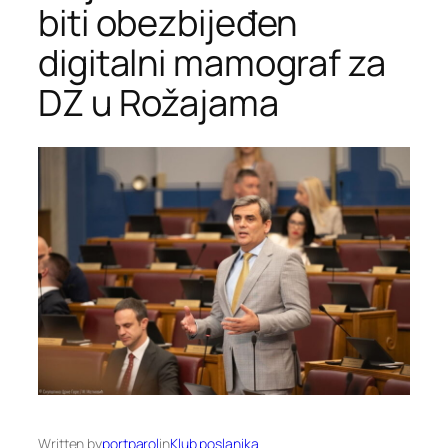
biti obezbijeđen
digitalni mamograf za
DZ u Rožajama
Written by
portparol
in
Klub poslanika