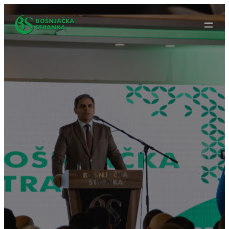
Idi
na
sadržaj