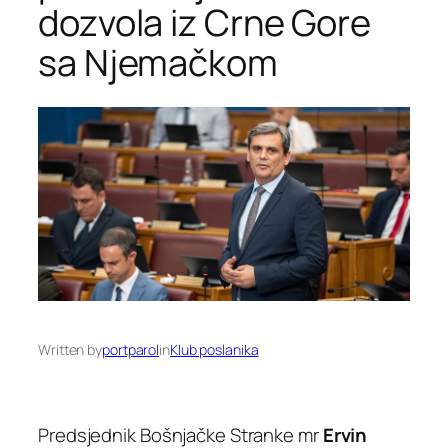
dozvola iz Crne Gore
sa Njemačkom
Written by
portparol
in
Klub poslanika
Predsjednik Bošnjačke Stranke mr
Ervin