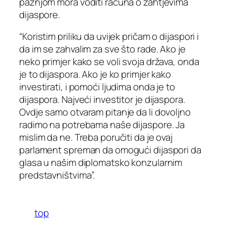
pažnjom mora voditi računa o zahtjevima
dijaspore.
“Koristim priliku da uvijek pričam o dijaspori i
da im se zahvalim za sve što rade. Ako je
neko primjer kako se voli svoja država, onda
je to dijaspora. Ako je ko primjer kako
investirati, i pomoći ljudima onda je to
dijaspora. Najveći investitor je dijaspora.
Ovdje samo otvaram pitanje da li dovoljno
radimo na potrebama naše dijaspore. Ja
mislim da ne. Treba poručiti da je ovaj
parlament spreman da omogući dijaspori da
glasa u našim diplomatsko konzularnim
predstavništvima”.
top