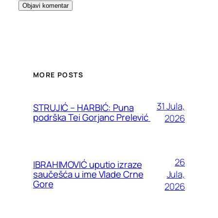
MORE POSTS
31 Jula,
STRUJIĆ – HARBIĆ: Puna
podrška Tei Gorjanc Prelević
2026
26
IBRAHIMOVIĆ uputio izraze
Jula,
saučešća u ime Vlade Crne
Gore
2026