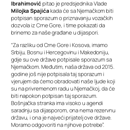
Ibrahimović
pitao je predsjednika Vlade
Milojka Spajića
kada će sa Njemačkom biti
potpisan sporazum o priznavanju vozačkih
dozvola iz Crne Gore, i time pokazati da
brinemo za naše građane u dijaspori.
“Za razliku od Crne Gore i Kosova, imamo
Srbiju, Bosnu i Hercegovinu i Makedoniju,
gdje su ove države potpisale sporazum sa
Njemačkom. Međutim, naša država od 2015.
godine još nije potpisala taj sporazum i
vjerujem da ćemo obradovati naše ljude koji
su na privremenom radu u Njemačkoj, da će
biti napokon potpisan taj sporazum.
Bošnjačka stranka ima visoko u agendi
saradnju sa dijasporom, ona nema rezervnu
državu, i ona je najveći prijatelj ove države.
Moramo odgovoriti na njihove potrebe”.