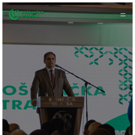
Idi
na
sadržaj