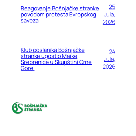
25
Reagovanje Bošnjačke stranke
Jula,
povodom protesta Evropskog
saveza
2026
Klub poslanika Bošnjačke
24
stranke ugostio Majke
Jula,
Srebrenice u Skupštini Crne
2026
Gore