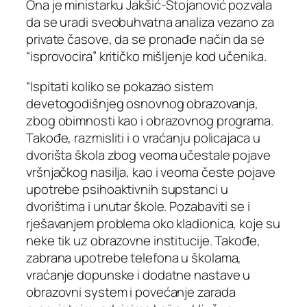
Ona je ministarku Jakšić-Stojanović pozvala
da se uradi sveobuhvatna analiza vezano za
private časove, da se pronađe način da se
“isprovocira” kritičko mišljenje kod učenika.
“Ispitati koliko se pokazao sistem
devetogodišnjeg osnovnog obrazovanja,
zbog obimnosti kao i obrazovnog programa.
Takođe, razmisliti i o vraćanju policajaca u
dvorišta škola zbog veoma učestale pojave
vršnjačkog nasilja, kao i veoma česte pojave
upotrebe psihoaktivnih supstanci u
dvorištima i unutar škole. Pozabaviti se i
rješavanjem problema oko kladionica, koje su
neke tik uz obrazovne institucije. Takođe,
zabrana upotrebe telefona u školama,
vraćanje dopunske i dodatne nastave u
obrazovni system i povećanje zarada