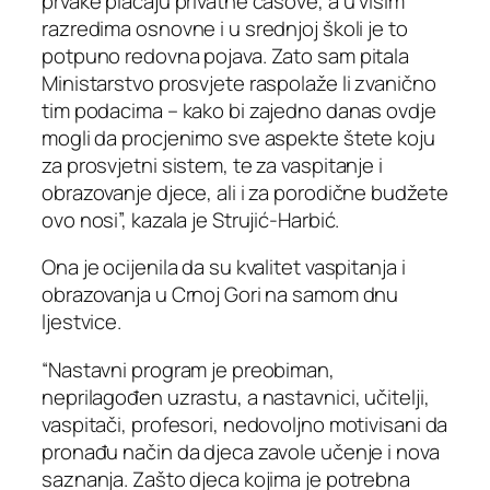
prvake plaćaju privatne časove, a u višim
razredima osnovne i u srednjoj školi je to
potpuno redovna pojava. Zato sam pitala
Ministarstvo prosvjete raspolaže li zvanično
tim podacima – kako bi zajedno danas ovdje
mogli da procjenimo sve aspekte štete koju
za prosvjetni sistem, te za vaspitanje i
obrazovanje djece, ali i za porodične budžete
ovo nosi”, kazala je Strujić-Harbić.
Ona je ocijenila da su kvalitet vaspitanja i
obrazovanja u Crnoj Gori na samom dnu
ljestvice.
“Nastavni program je preobiman,
neprilagođen uzrastu, a nastavnici, učitelji,
vaspitači, profesori, nedovoljno motivisani da
pronađu način da djeca zavole učenje i nova
saznanja. Zašto djeca kojima je potrebna