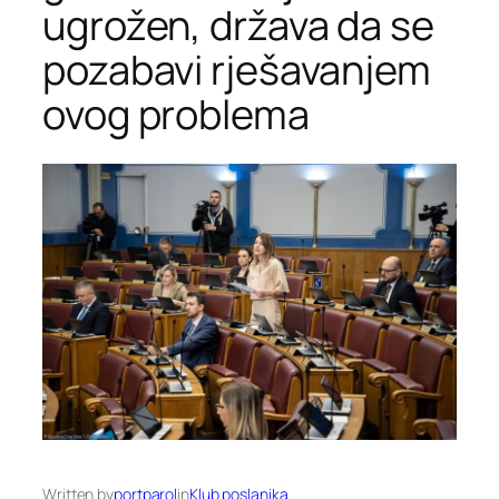
ugrožen, država da se
pozabavi rješavanjem
ovog problema
Written by
portparol
in
Klub poslanika