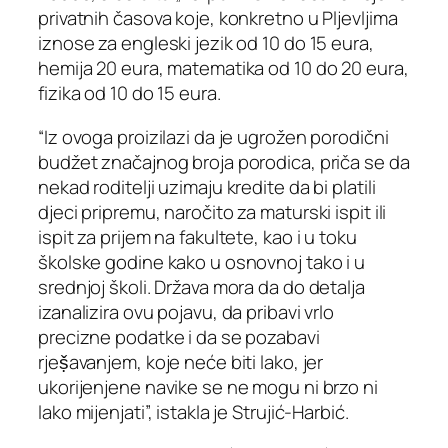
privatnih časova koje, konkretno u Pljevljima
iznose za engleski jezik od 10 do 15 eura,
hemija 20 eura, matematika od 10 do 20 eura,
fizika od 10 do 15 eura.
“Iz ovoga proizilazi da je ugrožen porodični
budžet značajnog broja porodica, priča se da
nekad roditelji uzimaju kredite da bi platili
djeci pripremu, naročito za maturski ispit ili
ispit za prijem na fakultete, kao i u toku
školske godine kako u osnovnoj tako i u
srednjoj školi. Država mora da do detalja
izanalizira ovu pojavu, da pribavi vrlo
precizne podatke i da se pozabavi
rjeṣ̌avanjem, koje neće biti lako, jer
ukorijenjene navike se ne mogu ni brzo ni
lako mijenjati”, istakla je Strujić-Harbić.