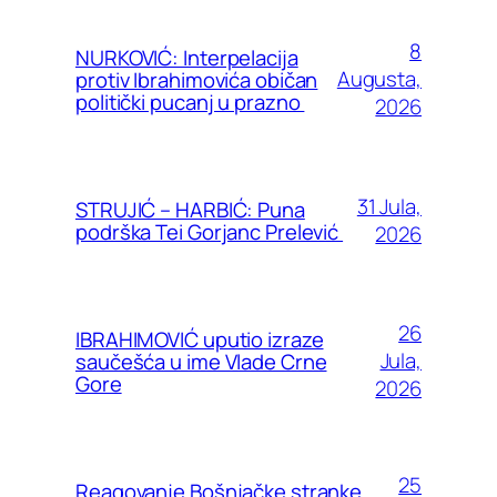
8
NURKOVIĆ: Interpelacija
Augusta,
protiv Ibrahimovića običan
politički pucanj u prazno
2026
31 Jula,
STRUJIĆ – HARBIĆ: Puna
podrška Tei Gorjanc Prelević
2026
26
IBRAHIMOVIĆ uputio izraze
Jula,
saučešća u ime Vlade Crne
Gore
2026
25
Reagovanje Bošnjačke stranke