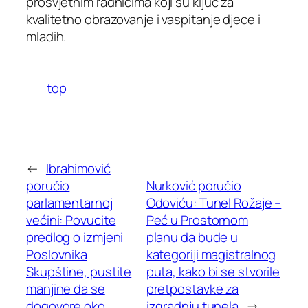
prosvjetnim radnicima koji su ključ za
kvalitetno obrazovanje i vaspitanje djece i
mladih.
top
←
Ibrahimović
poručio
Nurković poručio
parlamentarnoj
Odoviću: Tunel Rožaje –
većini: Povucite
Peć u Prostornom
predlog o izmjeni
planu da bude u
Poslovnika
kategoriji magistralnog
Skupštine, pustite
puta, kako bi se stvorile
manjine da se
pretpostavke za
dogovore oko
izgradnju tunela
→