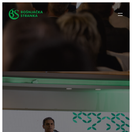
Idi
na
sadržaj