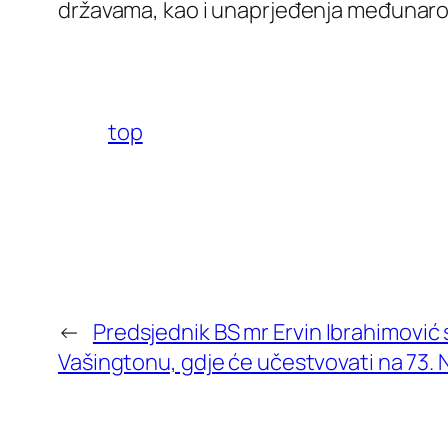
državama, kao i unaprjeđenja međunarod
top
←
Predsjednik BS mr Ervin Ibrahimović 
Vašingtonu, gdje će učestvovati na 73