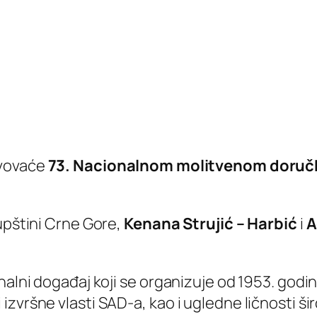
tvovaće
73. Nacionalnom molitvenom doruč
upštini Crne Gore,
Kenana Strujić – Harbić
i
A
nalni događaj koji se organizuje od 1953. godin
zvršne vlasti SAD-a, kao i ugledne ličnosti ši