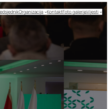
edsjednik
Organizacija
Kontakt
Foto galerija
Vijesti