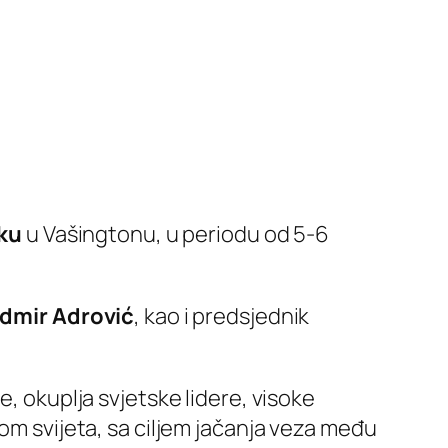
ku
u Vašingtonu, u periodu od 5-6
dmir Adrović
, kao i predsjednik
e, okuplja svjetske lidere, visoke
rom svijeta, sa ciljem jačanja veza među