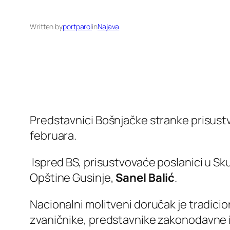
Written by
portparol
in
Najava
Predstavnici Bošnjačke stranke prisus
februara.
Ispred BS, prisustvovaće poslanici u Sk
Opštine Gusinje,
Sanel Balić
.
Nacionalni molitveni doručak je tradicio
zvaničnike, predstavnike zakonodavne i i