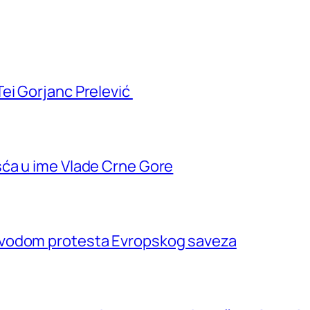
ei Gorjanc Prelević
ća u ime Vlade Crne Gore
ovodom protesta Evropskog saveza