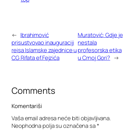
←
Ibrahimović
Muratović: Gdje je
prisustvovao inauguraciji
nestala
reisa Islamske zajednice u
profesorska etika
CG Rifata ef.Fejzića
u Crnoj Gori?
→
Comments
Komentariši
Vaša email adresa neće biti objavljivana.
Neophodna polja su označena sa
*