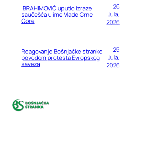
26
IBRAHIMOVIĆ uputio izraze
Jula,
saučešća u ime Vlade Crne
Gore
2026
25
Reagovanje Bošnjačke stranke
Jula,
povodom protesta Evropskog
saveza
2026