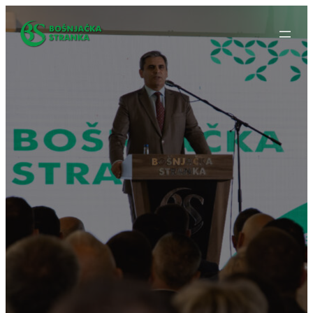
Idi
na
sadržaj