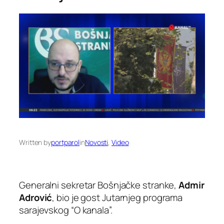
Written by
portparol
in
Novosti
, 
Video
Generalni sekretar Bošnjačke stranke,
Admir
Adrović
, bio je gost Jutarnjeg programa
sarajevskog “O kanala”.