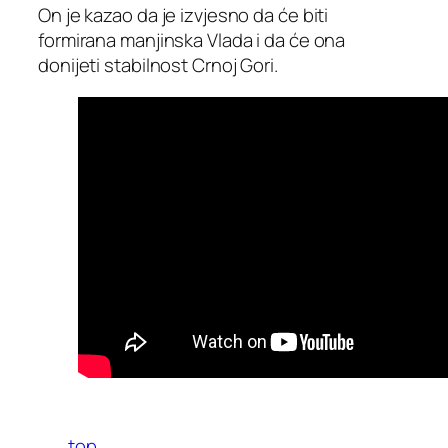
On je kazao da je izvjesno da će biti
formirana manjinska Vlada i da će ona
donijeti stabilnost Crnoj Gori.
top