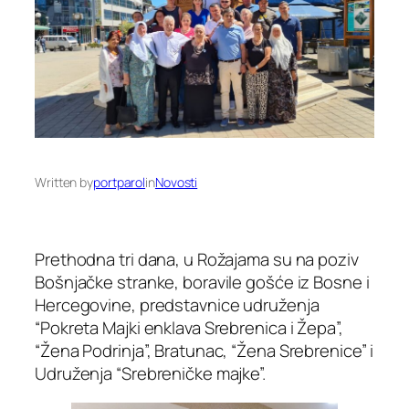
Written by
portparol
in
Novosti
Prethodna tri dana, u Rožajama su na poziv
Bošnjačke stranke, boravile gošće iz Bosne i
Hercegovine, predstavnice udruženja
“Pokreta Majki enklava Srebrenica i Žepa”,
“Žena Podrinja”, Bratunac, “Žena Srebrenice” i
Udruženja “Srebreničke majke”.