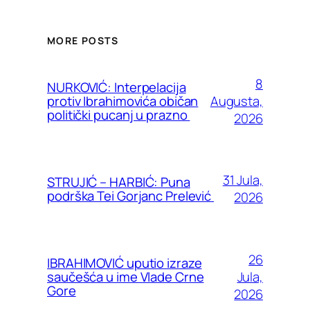
MORE POSTS
8
NURKOVIĆ: Interpelacija
Augusta,
protiv Ibrahimovića običan
politički pucanj u prazno
2026
31 Jula,
STRUJIĆ – HARBIĆ: Puna
podrška Tei Gorjanc Prelević
2026
26
IBRAHIMOVIĆ uputio izraze
Jula,
saučešća u ime Vlade Crne
Gore
2026