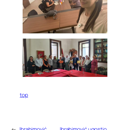
top
←
Ibrahimović
Ibrahimović ugostio