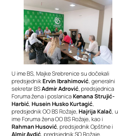
U ime BS, Majke Srebrenice su dočekali
predsjednik
Ervin Ibrahimović
, generalni
sekretar BS
Admir Adrović
, predsjednica
Foruma žena i poslanica
Kenana Strujić-
Harbić
,
Husein Husko Kurtagić
,
predsjednik OO BS Rožaje,
Hajrija Kalač
, u
ime Foruma žena OO BS Rožaje, kao i
Rahman Husović
, predsjednik Opštine i
Almir Avdić
, predsjednik SO Rožaje.