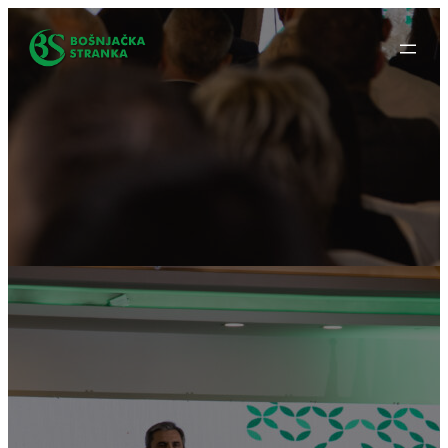
Idi
na
sadržaj