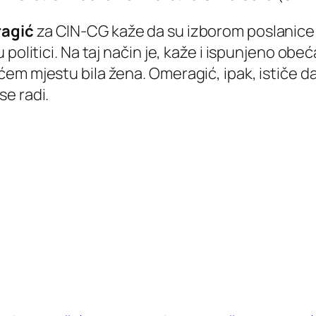
ragić
za CIN-CG kaže da su izborom poslanice S
 politici. Na taj način je, kaže i ispunjeno ob
em mjestu bila žena. Omeragić, ipak, ističe d
e radi.