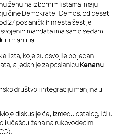
dnu ženu na izbornim listama imaju
 koju čine Demokrate i Demos, od deset
od 27 poslaničkih mjesta šest je
0 osvojenih mandata ima samo sedam
lnih manjina.
 lista, koje su osvojile po jedan
ata, a jedan je za poslanicu
Kenanu
sko društvo i integraciju manjina u
oje diskusije će, između ostalog, ići u
ao i učešću žena na rukovodećim
-CG).