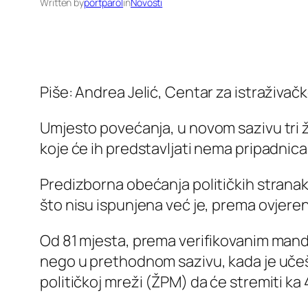
Written by
portparol
in
Novosti
Piše: Andrea Jelić, Centar za istraživač
Umjesto povećanja, u novom sazivu tri 
koje će ih predstavljati nema pripadnica
Predizborna obećanja političkih stranaka
što nisu ispunjena već je, prema ovjeren
Od 81 mjesta, prema verifikovanim mand
nego u prethodnom sazivu, kada je učeš
političkoj mreži (ŽPM) da će stremiti ka