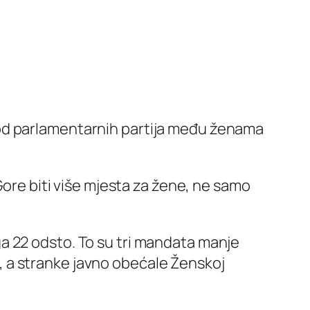
 od parlamentarnih partija među ženama
Gore biti više mjesta za žene, ne samo
a 22 odsto. To su tri mandata manje
 a stranke javno obećale Ženskoj