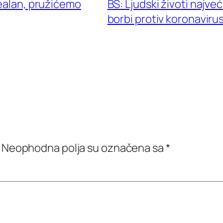
realan, pružićemo
BS: Ljudski životi najve
borbi protiv koronaviru
Neophodna polja su označena sa
*