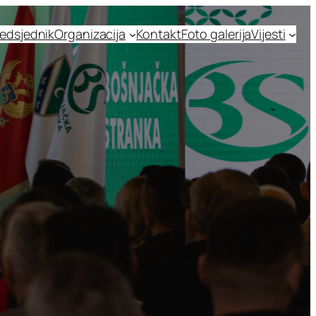
edsjednik
Organizacija
Kontakt
Foto galerija
Vijesti