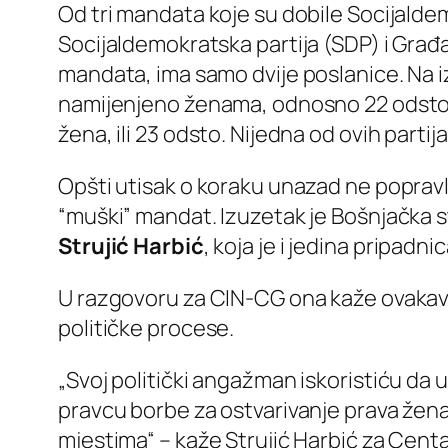
Od tri mandata koje su dobile Socijalde
Socijaldemokratska partija (SDP) i Građa
mandata, ima samo dvije poslanice. Na iz
namijenjeno ženama, odnosno 22 odsto.
žena, ili 23 odsto. Nijedna od ovih par
Opšti utisak o koraku unazad ne popravlj
“muški” mandat. Izuzetak je Bošnjačka st
Strujić Harbić
, koja je i jedina pripad
U razgovoru za CIN-CG ona kaže ovakav 
političke procese.
„Svoj politički angažman iskoristiću da
pravcu borbe za ostvarivanje prava žen
mjestima“ – kaže Strujić Harbić za Cent