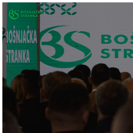
Idi
na
sadržaj