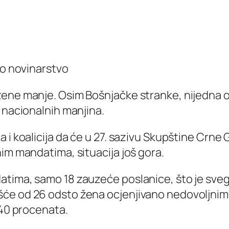
ko novinarstvo
žene manje. Osim Bošnjačke stranke, nijedna
 nacionalnih manjina.
 i koalicija da će u 27. sazivu Skupštine Crne 
im mandatima, situacija još gora.
atima, samo 18 zauzeće poslanice, što je sveg
će od 26 odsto žena ocjenjivano nedovoljnim,
 40 procenata.