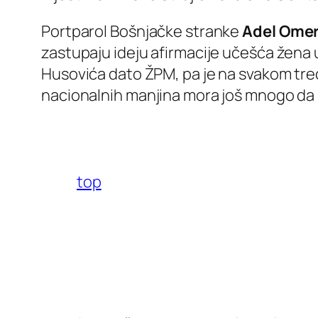
Portparol Bošnjačke stranke
Adel Ome
zastupaju ideju afirmacije učešća žena u
Husovića dato ŽPM, pa je na svakom treć
nacionalnih manjina mora još mnogo da s
top