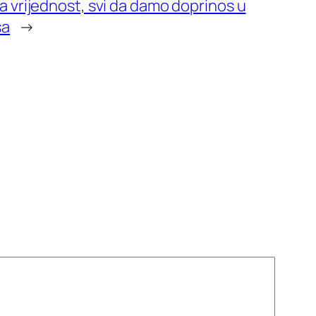
ća vrijednost, svi da damo doprinos u
sa
→