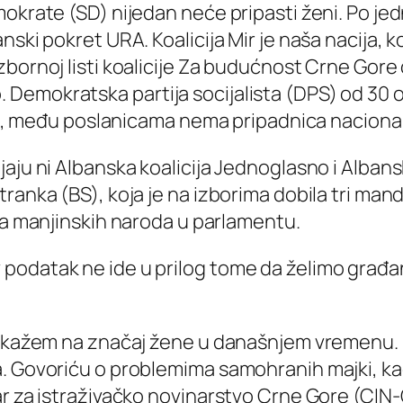
mokrate (SD) nijedan neće pripasti ženi. Po je
nski pokret URA. Koalicija Mir je naša nacija,
bornoj listi koalicije Za budućnost Crne Gore 
 Demokratska partija socijalista (DPS) od 3
tija, među poslanicama nema pripadnica naciona
aju ni Albanska koalicija Jednoglasno i Albanska
ranka (BS), koja je na izborima dobila tri mand
nica manjinskih naroda u parlamentu.
podatak ne ide u prilog tome da želimo građan
 ukažem na značaj žene u današnjem vremenu. M
a. Govoriću o problemima samohranih majki, k
ar za istraživačko novinarstvo Crne Gore (CIN