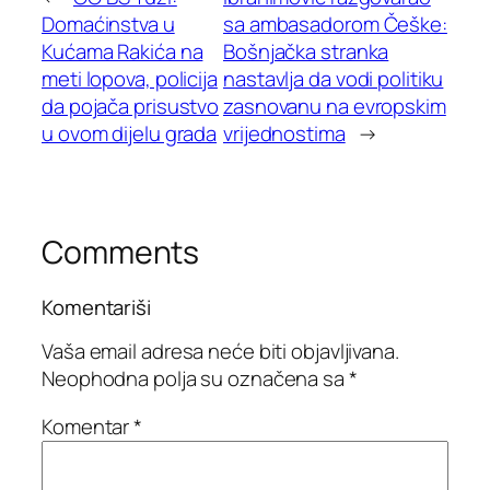
Domaćinstva u
sa ambasadorom Češke:
Kućama Rakića na
Bošnjačka stranka
meti lopova, policija
nastavlja da vodi politiku
da pojača prisustvo
zasnovanu na evropskim
u ovom dijelu grada
vrijednostima
→
Comments
Komentariši
Vaša email adresa neće biti objavljivana.
Neophodna polja su označena sa
*
Komentar
*