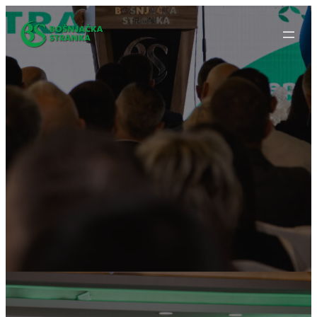
Idi
na
sadržaj