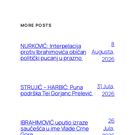
MORE POSTS
8
NURKOVIĆ: Interpelacija
Augusta,
protiv Ibrahimovića običan
politički pucanj u prazno
2026
31 Jula,
STRUJIĆ – HARBIĆ: Puna
podrška Tei Gorjanc Prelević
2026
26
IBRAHIMOVIĆ uputio izraze
Jula,
saučešća u ime Vlade Crne
Gore