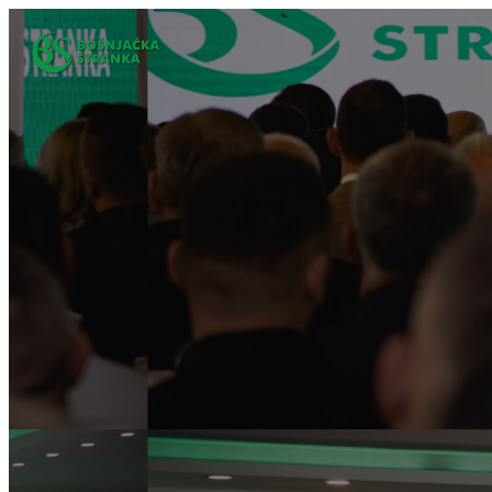
Idi
na
sadržaj