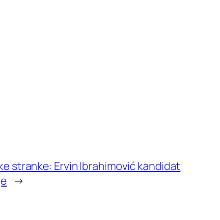
e stranke: Ervin Ibrahimović kandidat
je
→