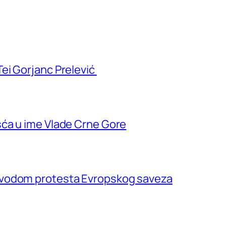
ei Gorjanc Prelević
ća u ime Vlade Crne Gore
ovodom protesta Evropskog saveza