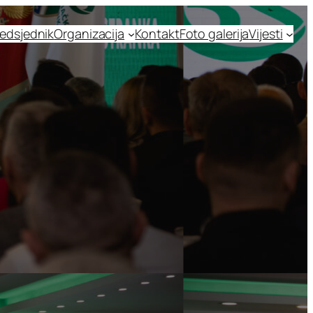
edsjednik
Organizacija
Kontakt
Foto galerija
Vijesti