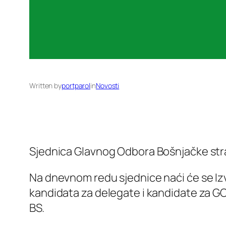
Written by
portparol
in
Novosti
Sjednica Glavnog Odbora Bošnjačke str
Na dnevnom redu sjednice naći će se Izvj
kandidata za delegate i kandidate za GO,
BS.