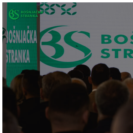
Idi
na
sadržaj