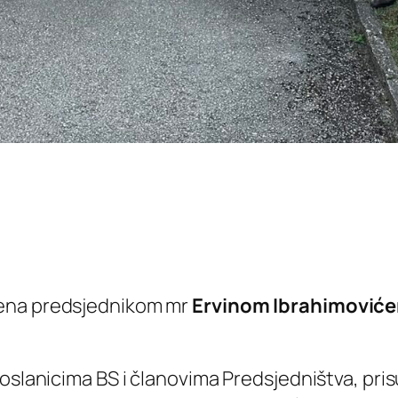
đena predsjednikom mr
Ervinom Ibrahimović
poslanicima BS i članovima Predsjedništva, pri