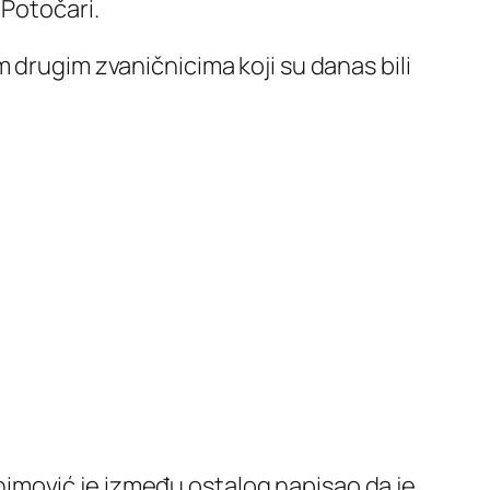
 Potočari.
 drugim zvaničnicima koji su danas bili
rahimović je između ostalog napisao da je