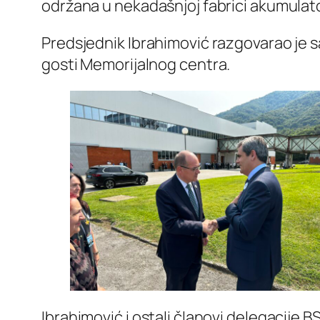
održana u nekadašnjoj fabrici akumulato
Predsjednik Ibrahimović razgovarao je sa
gosti Memorijalnog centra.
Ibrahimović i ostali članovi delegacije B