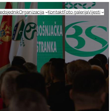
edsjednik
Organizacija
Kontakt
Foto galerija
Vijesti