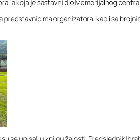
ra, a koja je sastavni dio Memorijalnog centra
 predstavnicima organizatora, kao i sa brojnim
S su se upisali u knjigu žalosti. Predsjednik Ib