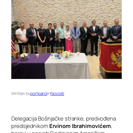
Written by
portparol
in
Novosti
Delegacija Bošnjačke stranke, predvođena
predsjednikom
Ervinom Ibrahimovićem
,