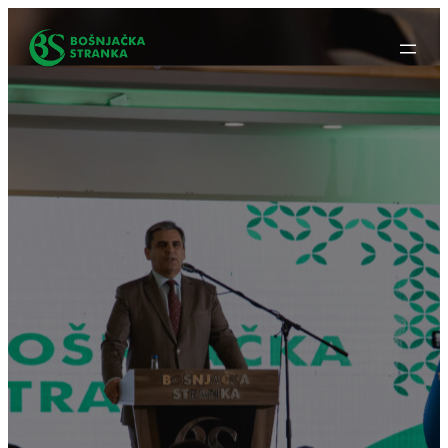
Idi
na
sadržaj