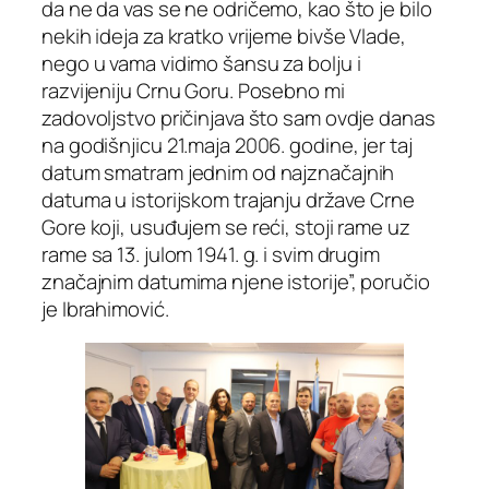
da ne da vas se ne odričemo, kao što je bilo
nekih ideja za kratko vrijeme bivše Vlade,
nego u vama vidimo šansu za bolju i
razvijeniju Crnu Goru. Posebno mi
zadovoljstvo pričinjava što sam ovdje danas
na godišnjicu 21.maja 2006. godine, jer taj
datum smatram jednim od najznačajnih
datuma u istorijskom trajanju države Crne
Gore koji, usuđujem se reći, stoji rame uz
rame sa 13. julom 1941. g. i svim drugim
značajnim datumima njene istorije”, poručio
je Ibrahimović.