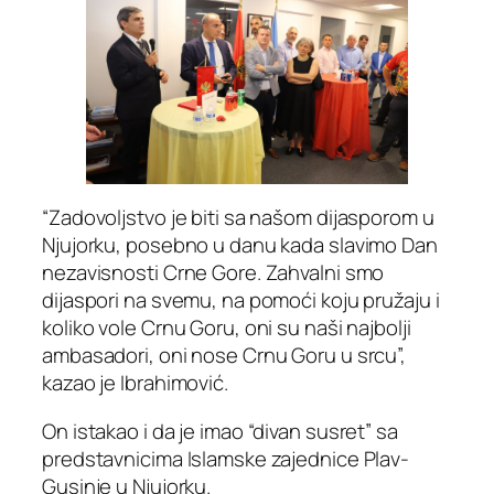
“Zadovoljstvo je biti sa našom dijasporom u
Njujorku, posebno u danu kada slavimo Dan
nezavisnosti Crne Gore. Zahvalni smo
dijaspori na svemu, na pomoći koju pružaju i
koliko vole Crnu Goru, oni su naši najbolji
ambasadori, oni nose Crnu Goru u srcu”,
kazao je Ibrahimović.
On istakao i da je imao “divan susret” sa
predstavnicima Islamske zajednice Plav-
Gusinje u Njujorku.