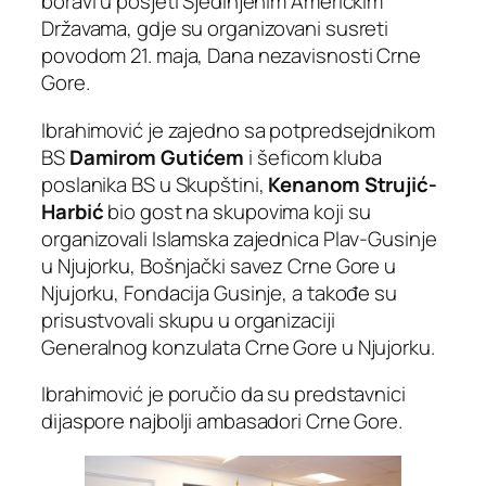
boravi u posjeti Sjedinjenim Američkim
Državama, gdje su organizovani susreti
povodom 21. maja, Dana nezavisnosti Crne
Gore.
Ibrahimović je zajedno sa potpredsejdnikom
BS
Damirom Gutićem
i šeficom kluba
poslanika BS u Skupštini,
Kenanom Strujić-
Harbić
bio gost na skupovima koji su
organizovali Islamska zajednica Plav-Gusinje
u Njujorku, Bošnjački savez Crne Gore u
Njujorku, Fondacija Gusinje, a takođe su
prisustvovali skupu u organizaciji
Generalnog konzulata Crne Gore u Njujorku.
Ibrahimović je poručio da su predstavnici
dijaspore najbolji ambasadori Crne Gore.