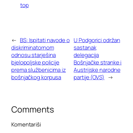
top
←
BS: Ispitati navode o
U Podgorici održan
diskriminatornom
sastanak
odnosu starješina
delegacija
bjelopoljske policije
Bošnjačke stranke i
prema službenicima iz
Austrijske narodne
bošnjačkog korpusa
partije (OVS)
→
Comments
Komentariši