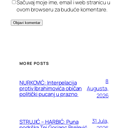
Sačuvaj moje ime, email i web stranicu u
ovom browseru za buduće komentare.
MORE POSTS
8
NURKOVIĆ: Interpelacija
Augusta,
protiv Ibrahimovića običan
politički pucanj u prazno
2026
31 Jula,
STRUJIĆ – HARBIĆ: Puna
podrška Tei Gorjanc Prelević