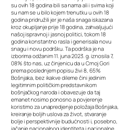
su ovih 18 godina bili sa nama ali i svima koji
su nam se u bilo kojem trenutku u ovih 18
godina pridružili jer je naša snaga iskazana
kroz okupljanje prije 18 godina, zahvaljujući
našoj ispravnoj i jasnoj politici, tokom 18
godina konstantno rasla i generisala novu
snagu i novu podršku. Ta podrška je na
izborima odžanim 11. juna 2023. g. iznosila 7,
08% što nas, uz činjenicu da u Crnoj Gori
prema poslednjem popisu živi 8, 65%
Bošnjaka, bez ikakve dileme čini jedinim
legitimnim političkim predstavnikom
bošnjačkog naroda i obavezuje da taj
emanet nosimo ponosno a povjerenje
koristimo za unapredjenje položaja Bošnjaka,
kreiranje boljih uslova za život, stvaranje
bolje i perspektivnije budućnosti i, posebno,
jačanje nacionalnog identiteta i nacionalne