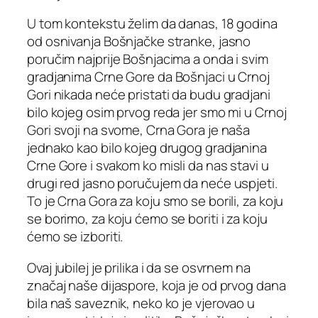
U tom kontekstu želim da danas, 18 godina
od osnivanja Bošnjačke stranke, jasno
poručim najprije Bošnjacima a onda i svim
gradjanima Crne Gore da Bošnjaci u Crnoj
Gori nikada neće pristati da budu gradjani
bilo kojeg osim prvog reda jer smo mi u Crnoj
Gori svoji na svome, Crna Gora je naša
jednako kao bilo kojeg drugog gradjanina
Crne Gore i svakom ko misli da nas stavi u
drugi red jasno poručujem da neće uspjeti.
To je Crna Gora za koju smo se borili, za koju
se borimo, za koju ćemo se boriti i za koju
ćemo se izboriti.
Ovaj jubilej je prilika i da se osvrnem na
značaj naše dijaspore, koja je od prvog dana
bila naš saveznik, neko ko je vjerovao u