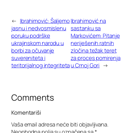
←
Ibrahimović: Šaljemo
Ibrahimović na
jasnu i nedvosmislenu
sastanku sa
poruku podrške
Markovićem: Pitanje
ukrajinskom narodu u
neriješenih ratnih
borbi za očuvanje
zločina težak teret
suvereniteta i
za proces pomirenja
teritorijalnog integriteta
u Crnoj Gori
→
Comments
Komentariši
Vaša email adresa neće biti objavljivana.
Neophodna polja su označena sa
*