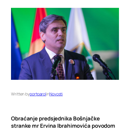
Written by
portparol
in
Novosti
Obraćanje predsjednika Bošnjačke
stranke mr Ervina Ibrahimovića povodom