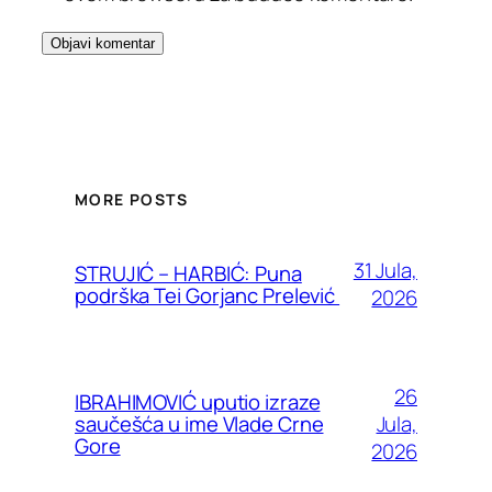
MORE POSTS
31 Jula,
STRUJIĆ – HARBIĆ: Puna
podrška Tei Gorjanc Prelević
2026
26
IBRAHIMOVIĆ uputio izraze
Jula,
saučešća u ime Vlade Crne
Gore
2026