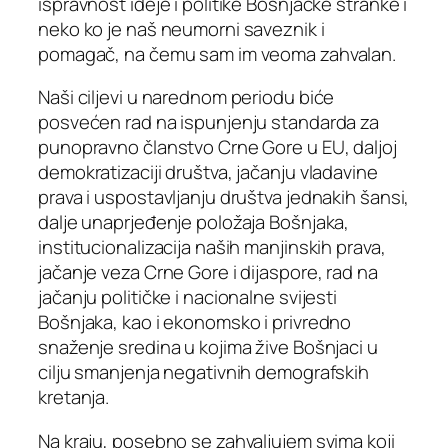
ispravnost ideje i politike Bošnjačke stranke i
neko ko je naš neumorni saveznik i
pomagač, na čemu sam im veoma zahvalan.
Naši ciljevi u narednom periodu biće
posvećen rad na ispunjenju standarda za
punopravno članstvo Crne Gore u EU, daljoj
demokratizaciji društva, jačanju vladavine
prava i uspostavljanju društva jednakih šansi,
dalje unaprjeđenje položaja Bošnjaka,
institucionalizacija naših manjinskih prava,
jačanje veza Crne Gore i dijaspore, rad na
jačanju političke i nacionalne svijesti
Bošnjaka, kao i ekonomsko i privredno
snaženje sredina u kojima žive Bošnjaci u
cilju smanjenja negativnih demografskih
kretanja.
Na kraju, posebno se zahvaljujem svima koji