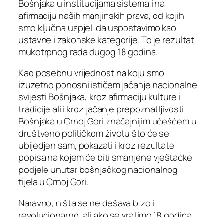
Bošnjaka u institucijama sistema i na
afirmaciju naših manjinskih prava, od kojih
smo ključna uspjeli da uspostavimo kao
ustavne i zakonske kategorije. To je rezultat
mukotrpnog rada dugog 18 godina.
Kao posebnu vrijednost na koju smo
izuzetno ponosni ističem jačanje nacionalne
svijesti Bošnjaka, kroz afirmaciju kulture i
tradicije ali i kroz jačanje prepoznatljivosti
Bošnjaka u Crnoj Gori značajnijim učešćem u
društveno političkom životu što će se,
ubijedjen sam, pokazati i kroz rezultate
popisa na kojem će biti smanjene vještaćke
podjele unutar bošnjačkog nacionalnog
tijela u Crnoj Gori.
Naravno, ništa se ne dešava brzo i
revolucionarno, ali ako se vratimo 18 godina