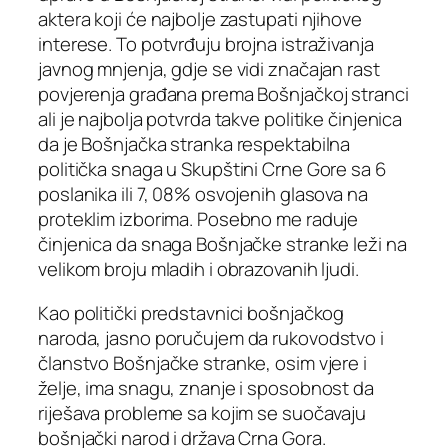
aktera koji će najbolje zastupati njihove
interese. To potvrđuju brojna istraživanja
javnog mnjenja, gdje se vidi značajan rast
povjerenja građana prema Bošnjačkoj stranci
ali je najbolja potvrda takve politike činjenica
da je Bošnjačka stranka respektabilna
politička snaga u Skupštini Crne Gore sa 6
poslanika ili 7, 08% osvojenih glasova na
proteklim izborima. Posebno me raduje
činjenica da snaga Bošnjačke stranke leži na
velikom broju mladih i obrazovanih ljudi.
Kao politički predstavnici bošnjačkog
naroda, jasno poručujem da rukovodstvo i
članstvo Bošnjačke stranke, osim vjere i
želje, ima snagu, znanje i sposobnost da
riješava probleme sa kojim se suočavaju
bošnjački narod i država Crna Gora.