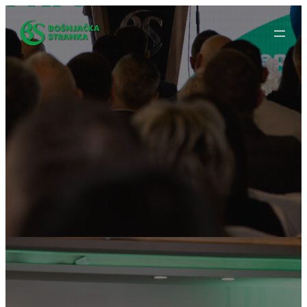
Idi
na
sadržaj