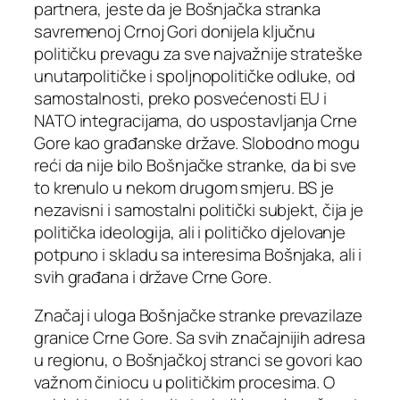
partnera, jeste da je Bošnjačka stranka
savremenoj Crnoj Gori donijela ključnu
političku prevagu za sve najvažnije strateške
unutarpolitičke i spoljnopolitičke odluke, od
samostalnosti, preko posvećenosti EU i
NATO integracijama, do uspostavljanja Crne
Gore kao građanske države. Slobodno mogu
reći da nije bilo Bošnjačke stranke, da bi sve
to krenulo u nekom drugom smjeru. BS je
nezavisni i samostalni politički subjekt, čija je
politička ideologija, ali i političko djelovanje
potpuno i skladu sa interesima Bošnjaka, ali i
svih građana i države Crne Gore.
Značaj i uloga Bošnjačke stranke prevazilaze
granice Crne Gore. Sa svih značajnijih adresa
u regionu, o Bošnjačkoj stranci se govori kao
važnom činiocu u političkim procesima. O