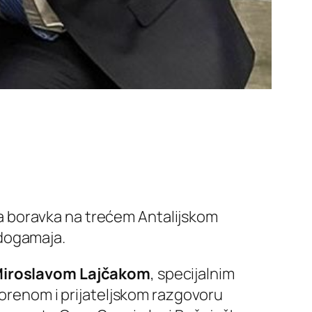
 boravka na trećem Antalijskom
 dogamaja.
iroslavom Lajčakom
, specijalnim
vorenom i prijateljskom razgovoru