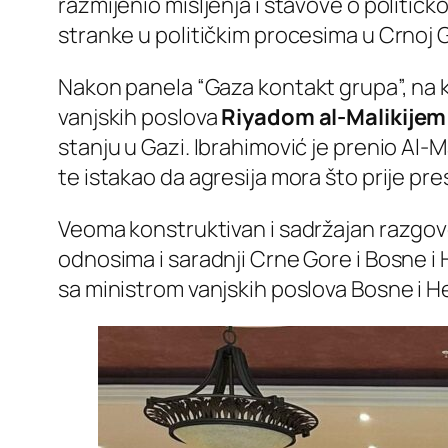
razmijenio mišljenja i stavove o političk
stranke u političkim procesima u Crnoj G
Nakon panela “Gaza kontakt grupa”, na 
vanjskih poslova
Riyadom al-Malikijem
stanju u Gazi. Ibrahimović je prenio Al-M
te istakao da agresija mora što prije pre
Veoma konstruktivan i sadržajan razgovor
odnosima i saradnji Crne Gore i Bosne i
sa ministrom vanjskih poslova Bosne i 