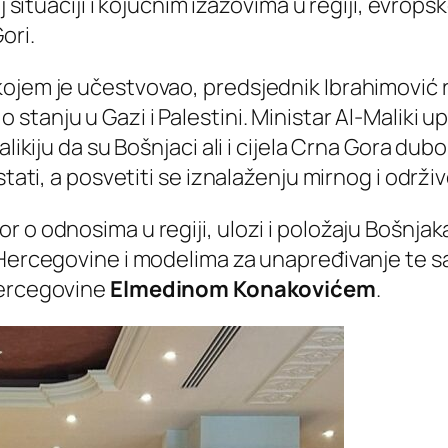
oj situaciji i kojučnim izazovima u regiji, evro
ori.
kojem je učestvovao, predsjednik Ibrahimović 
o stanju u Gazi i Palestini. Ministar Al-Maliki
alikiju da su Bošnjaci ali i cijela Crna Gora d
stati, a posvetiti se iznalaženju mirnog i održi
 o odnosima u regiji, ulozi i položaju Bošnjak
 Hercegovine i modelima za unapređivanje te s
Hercegovine
Elmedinom Konakovićem
.