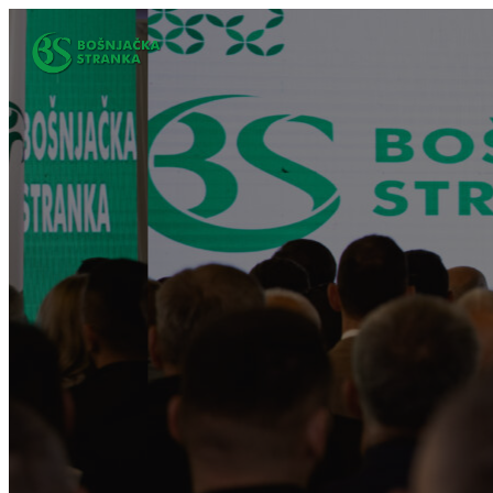
Idi
na
sadržaj