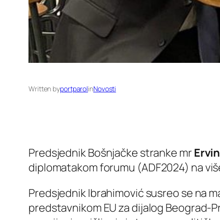
Written by
portparol
in
Novosti
Predsjednik Bošnjačke stranke mr
Ervi
diplomatakom forumu (ADF2024) na više 
Predsjednik Ibrahimović susreo se na 
predstavnikom EU za dijalog Beograd-Priš