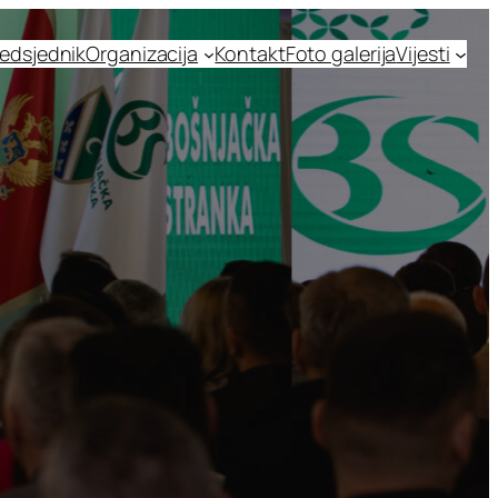
edsjednik
Organizacija
Kontakt
Foto galerija
Vijesti