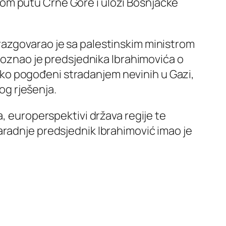
pskom putu Crne Gore i ulozi Bošnjačke
razgovarao je sa palestinskim ministrom
 upoznao je predsjednika Ibrahimovića o
uboko pogođeni stradanjem nevinih u Gazi,
vog rješenja.
a, europerspektivi država regije te
aradnje predsjednik Ibrahimović imao je