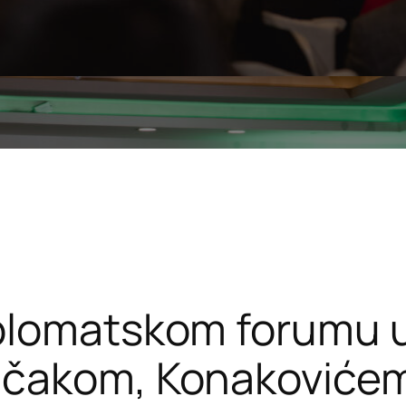
plomatskom forumu u 
čakom, Konakovićem,