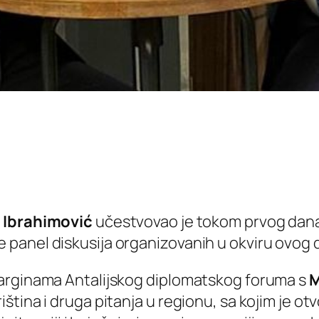
n Ibrahimović
učestvovao je tokom prvog dana
panel diskusija organizovanih u okviru ovog
marginama Antalijskog diplomatskog foruma s
M
tina i druga pitanja u regionu, sa kojim je ot