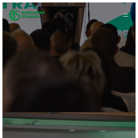
Idi
na
sadržaj