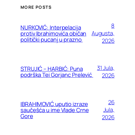
MORE POSTS
8
NURKOVIĆ: Interpelacija
Augusta,
protiv Ibrahimovića običan
politički pucanj u prazno
2026
31 Jula,
STRUJIĆ – HARBIĆ: Puna
podrška Tei Gorjanc Prelević
2026
26
IBRAHIMOVIĆ uputio izraze
Jula,
saučešća u ime Vlade Crne
Gore
2026