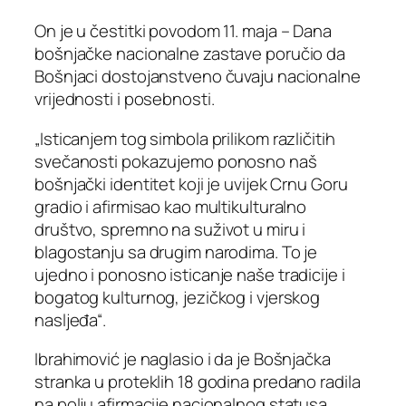
On je u čestitki povodom 11. maja – Dana
bošnjačke nacionalne zastave poručio da
Bošnjaci dostojanstveno čuvaju nacionalne
vrijednosti i posebnosti.
„Isticanjem tog simbola prilikom različitih
svečanosti pokazujemo ponosno naš
bošnjački identitet koji je uvijek Crnu Goru
gradio i afirmisao kao multikulturalno
društvo, spremno na suživot u miru i
blagostanju sa drugim narodima. To je
ujedno i ponosno isticanje naše tradicije i
bogatog kulturnog, jezičkog i vjerskog
nasljeđa“.
Ibrahimović je naglasio i da je Bošnjačka
stranka u proteklih 18 godina predano radila
na polju afirmacije nacionalnog statusa