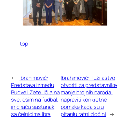
top
←
Ibrahimović:
Ibrahimović: Tužilaštvo
Predstava između
otvoriti za predstavnike
Budve i Zete ličila na
manje brojnih naroda,
sve, osim na fudbal,
napraviti konkretne
iniciraću sastanak
pomake kada su u
sa čelnicima Ibra
pitanju ratni zločini
→