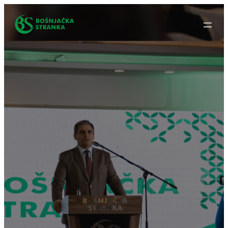
Idi
na
sadržaj