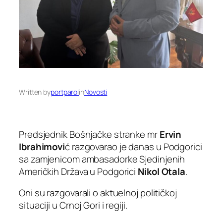
Written by
portparol
in
Novosti
Predsjednik Bošnjačke stranke mr
Ervin
Ibrahimovi
ć razgovarao je danas u Podgorici
sa zamjenicom ambasadorke Sjedinjenih
Američkih Država u Podgorici
Nikol
Otala
.
Oni su razgovarali o aktuelnoj političkoj
situaciji u Crnoj Gori i regiji.