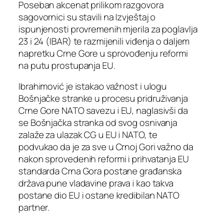
Poseban akcenat prilikom razgovora
sagovornici su stavili na Izvještaj o
ispunjenosti provremenih mjerila za poglavlja
23 i 24 (IBAR) te razmijenili viđenja o daljem
napretku Crne Gore u sprovođenju reformi
na putu prostupanja EU.
Ibrahimović je istakao važnost i ulogu
Bošnjačke stranke u procesu pridruživanja
Crne Gore NATO savezu i EU, naglasivši da
se Bošnjačka stranka od svog osnivanja
zalaže za ulazak CG u EU i NATO, te
podvukao da je za sve u Crnoj Gori važno da
nakon sprovedenih reformi i prihvatanja EU
standarda Crna Gora postane građanska
država pune vladavine prava i kao takva
postane dio EU i ostane kredibilan NATO
partner.