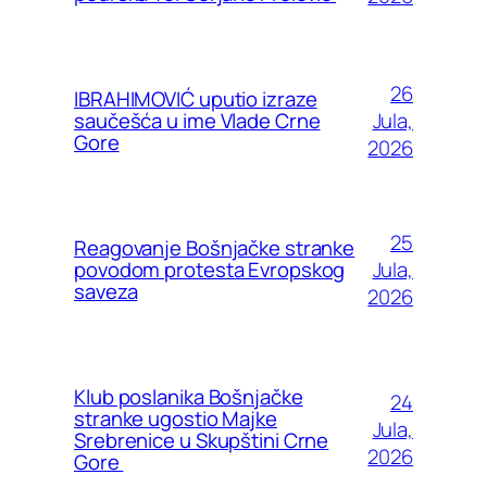
26
IBRAHIMOVIĆ uputio izraze
Jula,
saučešća u ime Vlade Crne
Gore
2026
25
Reagovanje Bošnjačke stranke
Jula,
povodom protesta Evropskog
saveza
2026
Klub poslanika Bošnjačke
24
stranke ugostio Majke
Jula,
Srebrenice u Skupštini Crne
2026
Gore