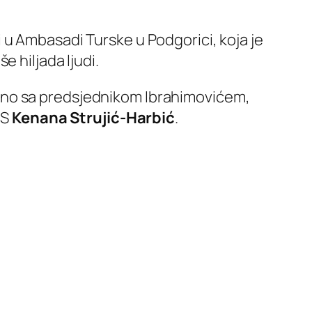
i u Ambasadi Turske u Podgorici, koja je
 hiljada ljudi.
dno sa predsjednikom Ibrahimovićem,
BS
Kenana Strujić-Harbić
.