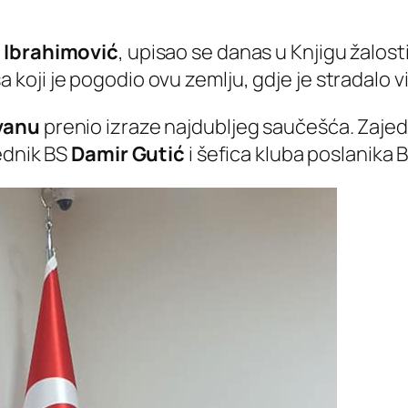
n Ibrahimović
, upisao se danas u Knjigu žalost
ji je pogodio ovu zemlju, gdje je stradalo više
vanu
prenio izraze najdubljeg saučešća. Zaje
jednik BS
Damir Gutić
i šefica kluba poslanika 