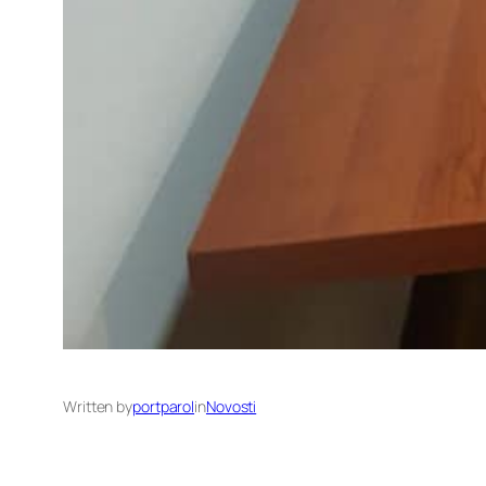
Written by
portparol
in
Novosti