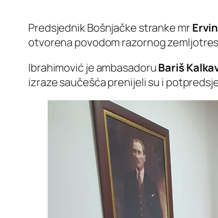
Predsjednik Bošnjačke stranke mr
Ervi
otvorena povodom razornog zemljotresa ko
Ibrahimović je ambasadoru
Bariš Kalka
izraze saučešća prenijeli su i potpreds