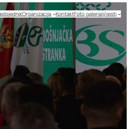
edsjednik
Organizacija
Kontakt
Foto galerija
Vijesti