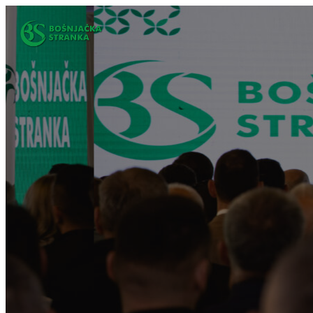
Idi
na
sadržaj