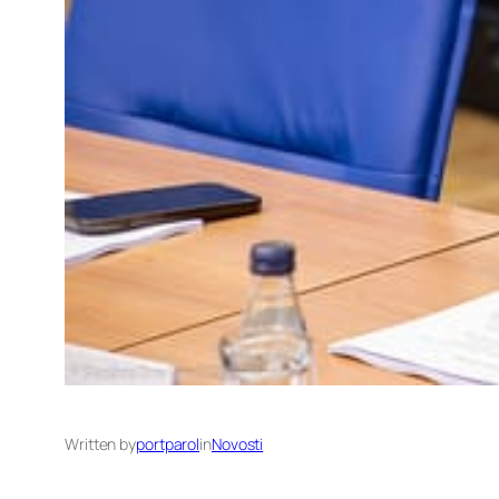
Written by
portparol
in
Novosti