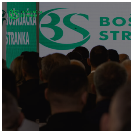
Idi
na
sadržaj