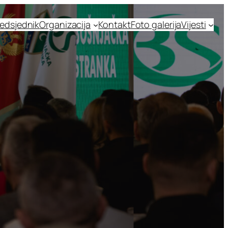
edsjednik
Organizacija
Kontakt
Foto galerija
Vijesti