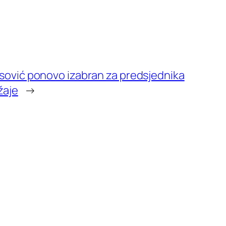
ović ponovo izabran za predsjednika
žaje
→