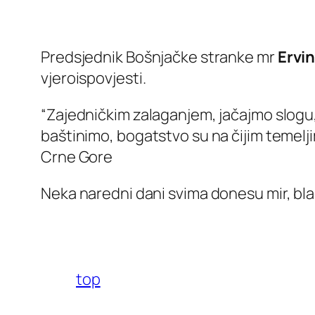
Predsjednik Bošnjačke stranke mr
Ervi
vjeroispovjesti.
“Zajedničkim zalaganjem, jačajmo slogu,
baštinimo, bogatstvo su na čijim temelj
Crne Gore
Neka naredni dani svima donesu mir, blag
top