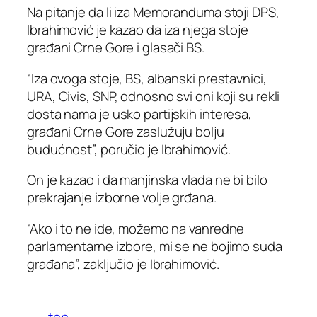
Na pitanje da li iza Memoranduma stoji DPS,
Ibrahimović je kazao da iza njega stoje
građani Crne Gore i glasači BS.
“Iza ovoga stoje, BS, albanski prestavnici,
URA, Civis, SNP, odnosno svi oni koji su rekli
dosta nama je usko partijskih interesa,
građani Crne Gore zaslužuju bolju
budućnost”, poručio je Ibrahimović.
On je kazao i da manjinska vlada ne bi bilo
prekrajanje izborne volje grđana.
“Ako i to ne ide, možemo na vanredne
parlamentarne izbore, mi se ne bojimo suda
građana”, zaključio je Ibrahimović.
top