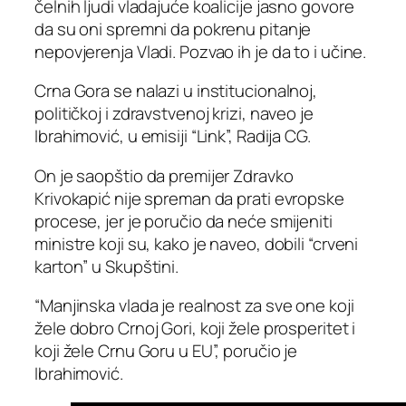
čelnih ljudi vladajuće koalicije jasno govore
da su oni spremni da pokrenu pitanje
nepovjerenja Vladi. Pozvao ih je da to i učine.
Crna Gora se nalazi u institucionalnoj,
političkoj i zdravstvenoj krizi, naveo je
Ibrahimović, u emisiji “Link”, Radija CG.
On je saopštio da premijer Zdravko
Krivokapić nije spreman da prati evropske
procese, jer je poručio da neće smijeniti
ministre koji su, kako je naveo, dobili “crveni
karton” u Skupštini.
“Manjinska vlada je realnost za sve one koji
žele dobro Crnoj Gori, koji žele prosperitet i
koji žele Crnu Goru u EU”, poručio je
Ibrahimović.