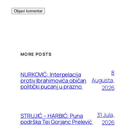
MORE POSTS
8
NURKOVIĆ: Interpelacija
Augusta,
protiv Ibrahimovića običan
politički pucanj u prazno
2026
31 Jula,
STRUJIĆ – HARBIĆ: Puna
podrška Tei Gorjanc Prelević
2026