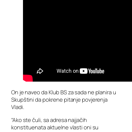
On je naveo da Klub BS za sada ne planira u
Skupštini da pokrene pitanje povjerenja
Vladi.
“Ako ste čuli, sa adresa najjačih
konstituenata aktuelne vlasti oni su