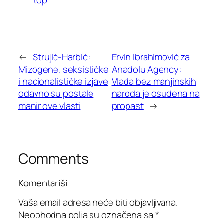
←
Strujić-Harbić:
Ervin Ibrahimović za
Mizogene, seksističke
Anadolu Agency:
i nacionalističke izjave
Vlada bez manjinskih
odavno su postale
naroda je osuđena na
manir ove vlasti
propast
→
Comments
Komentariši
Vaša email adresa neće biti objavljivana.
Neophodna polja su označena sa
*