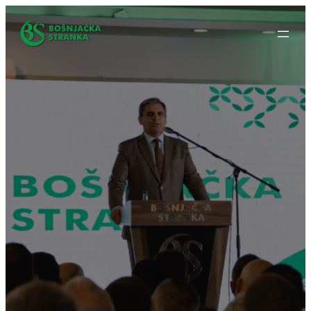
Idi
na
sadržaj