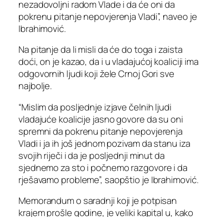
nezadovoljni radom Vlade i da će oni da
pokrenu pitanje nepovjerenja Vladi”, naveo je
Ibrahimović.
Na pitanje da li misli da će do toga i zaista
doći, on je kazao, da i u vladajućoj koaliciji ima
odgovornih ljudi koji žele Crnoj Gori sve
najbolje.
“Mislim da posljednje izjave čelnih ljudi
vladajuće koalicije jasno govore da su oni
spremni da pokrenu pitanje nepovjerenja
Vladi i ja ih još jednom pozivam da stanu iza
svojih riječi i da je posljednji minut da
sjednemo za sto i počnemo razgovore i da
rješavamo probleme”, saopštio je Ibrahimović.
Memorandum o saradnji koji je potpisan
krajem prošle godine, je veliki kapital u, kako