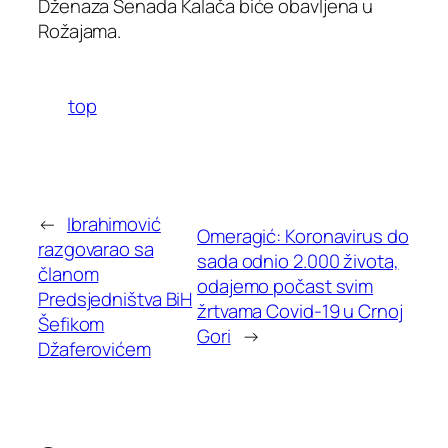
Dženaza Senada Kalača biće obavljena u
Rožajama.
top
←
Ibrahimović
Omeragić: Koronavirus do
razgovarao sa
sada odnio 2.000 života,
članom
odajemo počast svim
Predsjedništva BiH
žrtvama Covid-19 u Crnoj
Šefikom
Gori
→
Džaferovićem