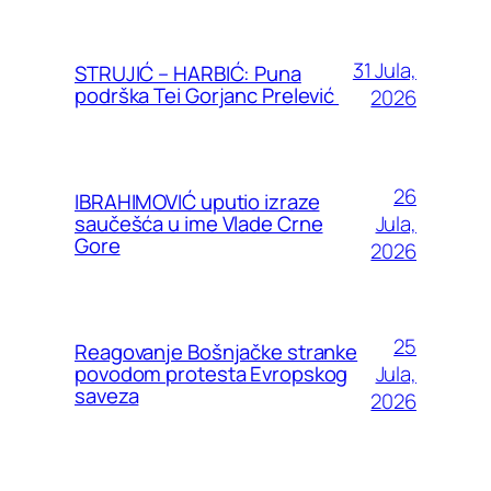
31 Jula,
STRUJIĆ – HARBIĆ: Puna
podrška Tei Gorjanc Prelević
2026
26
IBRAHIMOVIĆ uputio izraze
Jula,
saučešća u ime Vlade Crne
Gore
2026
25
Reagovanje Bošnjačke stranke
Jula,
povodom protesta Evropskog
saveza
2026