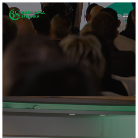
Idi
na
sadržaj