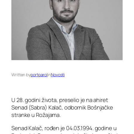
Written by
portparol
in
Novosti
U 28. godini života, preselio je na ahiret
Senad (Sabra) Kalač, odbornik Bošnjačke
stranke u Rožajama.
Senad Kalač, rođen je 04.03.1994. godine u