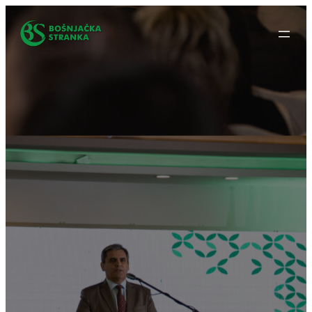
Idi
na
sadržaj