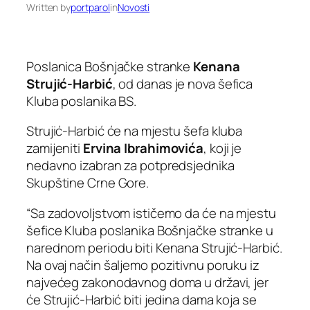
Written by
portparol
in
Novosti
Poslanica Bošnjačke stranke
Kenana
Strujić-Harbić
, od danas je nova šefica
Kluba poslanika BS.
Strujić-Harbić će na mjestu šefa kluba
zamijeniti
Ervina Ibrahimovića
, koji je
nedavno izabran za potpredsjednika
Skupštine Crne Gore.
“Sa zadovoljstvom ističemo da će na mjestu
šefice Kluba poslanika Bošnjačke stranke u
narednom periodu biti Kenana Strujić-Harbić.
Na ovaj način šaljemo pozitivnu poruku iz
najvećeg zakonodavnog doma u državi, jer
će Strujić-Harbić biti jedina dama koja se