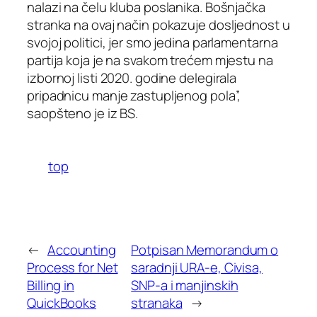
nalazi na čelu kluba poslanika. Bošnjačka
stranka na ovaj način pokazuje dosljednost u
svojoj politici, jer smo jedina parlamentarna
partija koja je na svakom trećem mjestu na
izbornoj listi 2020. godine delegirala
pripadnicu manje zastupljenog pola”,
saopšteno je iz BS.
top
←
Accounting
Potpisan Memorandum o
Process for Net
saradnji URA-e, Civisa,
Billing in
SNP-a i manjinskih
QuickBooks
stranaka
→