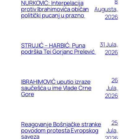
8
NURKOVIĆ: Interpelacija
Augusta,
protiv Ibrahimovića običan
politički pucanj u prazno
2026
31 Jula,
STRUJIĆ – HARBIĆ: Puna
podrška Tei Gorjanc Prelević
2026
26
IBRAHIMOVIĆ uputio izraze
Jula,
saučešća u ime Vlade Crne
Gore
2026
25
Reagovanje Bošnjačke stranke
Jula,
povodom protesta Evropskog
saveza
2026