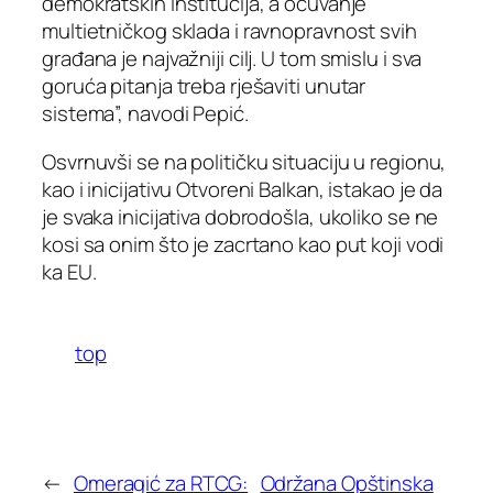
demokratskih institucija, a očuvanje
multietničkog sklada i ravnopravnost svih
građana je najvažniji cilj. U tom smislu i sva
goruća pitanja treba rješaviti unutar
sistema”, navodi Pepić.
Osvrnuvši se na političku situaciju u regionu,
kao i inicijativu Otvoreni Balkan, istakao je da
je svaka inicijativa dobrodošla, ukoliko se ne
kosi sa onim što je zacrtano kao put koji vodi
ka EU.
top
←
Omeragić za RTCG:
Održana Opštinska