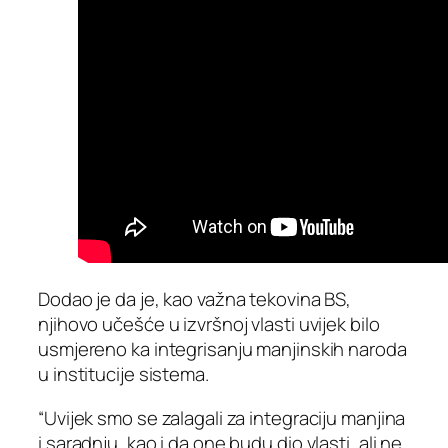
Dodao je da je, kao važna tekovina BS,
njihovo učešće u izvršnoj vlasti uvijek bilo
usmjereno ka integrisanju manjinskih naroda
u institucije sistema.
“Uvijek smo se zalagali za integraciju manjina
i saradnju, kao i da one budu dio vlasti, ali ne