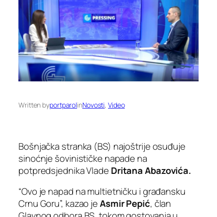
Written by
portparol
in
Novosti
, 
Video
Bošnjačka stranka (BS) najoštrije osuđuje
sinoćnje šovinističke napade na
potpredsjednika Vlade
Dritana Abazovića.
“Ovo je napad na multietničku i građansku
Crnu Goru”, kazao je
Asmir Pepić
, član
Glavnog odbora BS, tokom gostovanja u