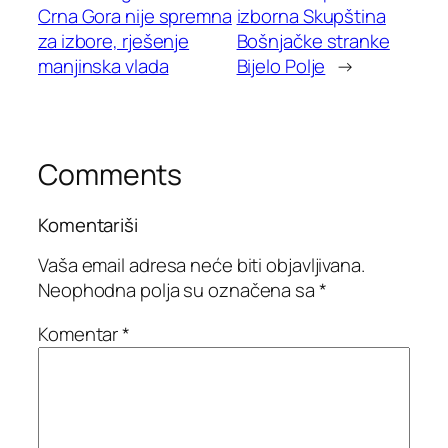
Crna Gora nije spremna
izborna Skupština
za izbore, rješenje
Bošnjačke stranke
manjinska vlada
Bijelo Polje
→
Comments
Komentariši
Vaša email adresa neće biti objavljivana.
Neophodna polja su označena sa
*
Komentar
*