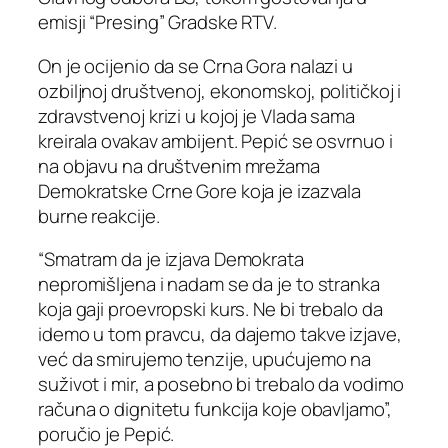
emisji “Presing” Gradske RTV.
On je ocijenio da se Crna Gora nalazi u
ozbiljnoj društvenoj, ekonomskoj, političkoj i
zdravstvenoj krizi u kojoj je Vlada sama
kreirala ovakav ambijent. Pepić se osvrnuo i
na objavu na društvenim mrežama
Demokratske Crne Gore koja je izazvala
burne reakcije.
“Smatram da je izjava Demokrata
nepromišljena i nadam se da je to stranka
koja gaji proevropski kurs. Ne bi trebalo da
idemo u tom pravcu, da dajemo takve izjave,
već da smirujemo tenzije, upućujemo na
suživot i mir, a posebno bi trebalo da vodimo
računa o dignitetu funkcija koje obavljamo”,
poručio je Pepić.