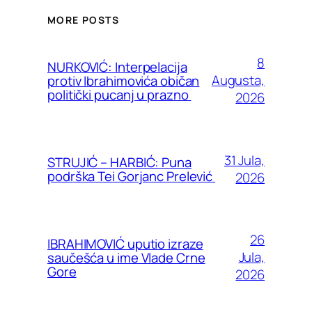
MORE POSTS
8
NURKOVIĆ: Interpelacija
Augusta,
protiv Ibrahimovića običan
politički pucanj u prazno
2026
31 Jula,
STRUJIĆ – HARBIĆ: Puna
podrška Tei Gorjanc Prelević
2026
26
IBRAHIMOVIĆ uputio izraze
Jula,
saučešća u ime Vlade Crne
Gore
2026