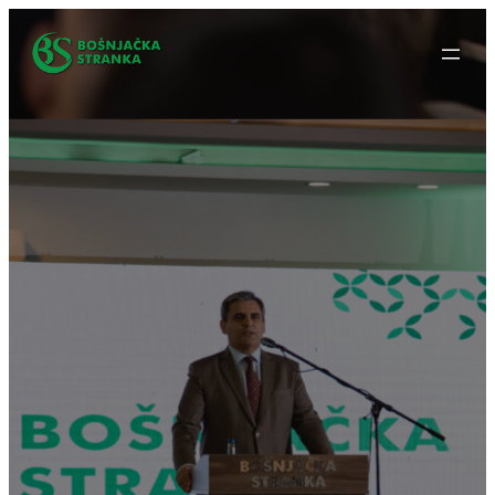
Idi
na
sadržaj