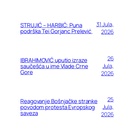
31 Jula,
STRUJIĆ – HARBIĆ: Puna
podrška Tei Gorjanc Prelević
2026
26
IBRAHIMOVIĆ uputio izraze
Jula,
saučešća u ime Vlade Crne
Gore
2026
25
Reagovanje Bošnjačke stranke
Jula,
povodom protesta Evropskog
saveza
2026