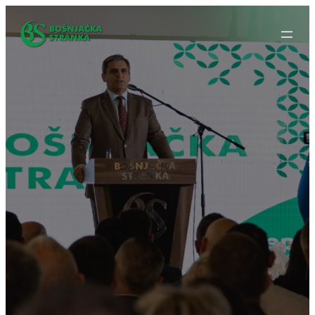
Idi
na
sadržaj