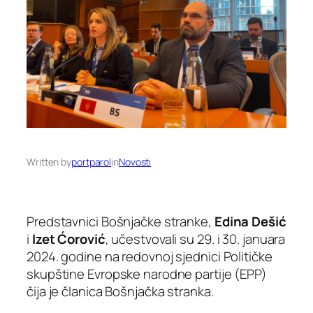
Written by
portparol
in
Novosti
Predstavnici Bošnjačke stranke,
Edina Dešić
i
Izet
Ćorović
, učestvovali su 29. i 30. januara
2024. godine na redovnoj sjednici Političke
skupštine Evropske narodne partije (EPP)
čija je članica Bošnjačka stranka.