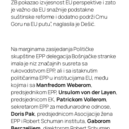
ZB pokazao izvjesnost EU perspektive i zato
je važno da EU snažnije podstakne
suštinske reforme i dodatno podrži Crnu
Goru na EU putu”, naglasila je Dešić.
Na marginama zasijedanja Političke
skupštine EPP delegacija Bošnjačke stranke
imala je niz značajnih susreta sa
rukovodstvom EPP, ali i sa istaknutim
političarima EPP u institucijama EU, među
kojima i sa
Manfredom Weberom
,
predsjednikom EPP,
Ursulom
von der Layen
,
predsjednicom EK,
Patrickom Vollerom
,
sekretarom EPP za međunarodne odnose,
Doris Pak
, predsjednicom Asocijacije žena
EPP i Robert Schuman instituta,
Gaborom
Berczelijem
, direktorom Robert Schuman