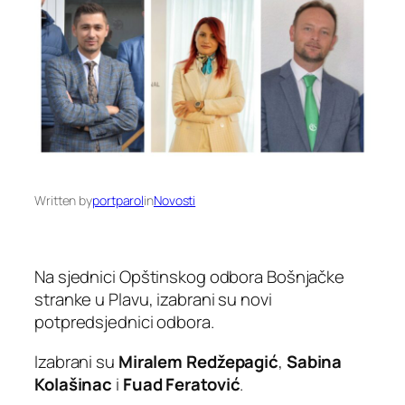
Written by
portparol
in
Novosti
Na sjednici Opštinskog odbora Bošnjačke
stranke u Plavu, izabrani su novi
potpredsjednici odbora.
Izabrani su
Miralem Redžepagić
,
Sabina
Kolašinac
i
Fuad Feratović
.