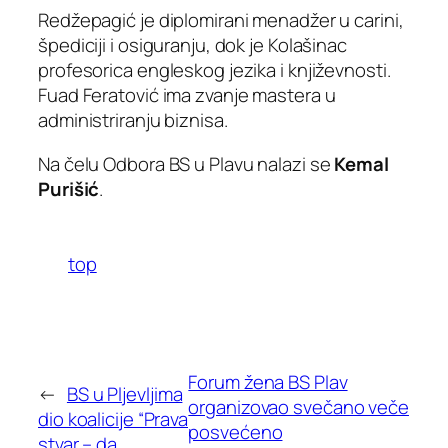
Redžepagić je diplomirani menadžer u carini,
špediciji i osiguranju, dok je Kolašinac
profesorica engleskog jezika i književnosti.
Fuad Feratović ima zvanje mastera u
administriranju biznisa.
Na čelu Odbora BS u Plavu nalazi se
Kemal
Purišić
.
top
Forum žena BS Plav
←
BS u Pljevljima
organizovao svečano veče
dio koalicije “Prava
posvećeno
stvar – da