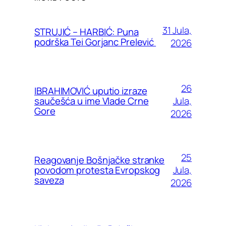
31 Jula,
STRUJIĆ – HARBIĆ: Puna
podrška Tei Gorjanc Prelević
2026
26
IBRAHIMOVIĆ uputio izraze
Jula,
saučešća u ime Vlade Crne
Gore
2026
25
Reagovanje Bošnjačke stranke
Jula,
povodom protesta Evropskog
saveza
2026