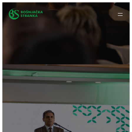
Idi
na
sadržaj