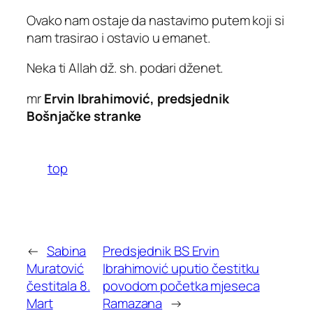
Ovako nam ostaje da nastavimo putem koji si
nam trasirao i ostavio u emanet.
Neka ti Allah dž. sh. podari dženet.
mr
Ervin Ibrahimović, predsjednik
Bošnjačke stranke
top
←
Sabina
Predsjednik BS Ervin
Muratović
Ibrahimović uputio čestitku
čestitala 8.
povodom početka mjeseca
Mart
Ramazana
→