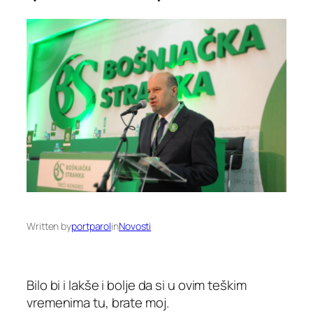
Written by
portparol
in
Novosti
Bilo bi i lakše i bolje da si u ovim teškim
vremenima tu, brate moj.