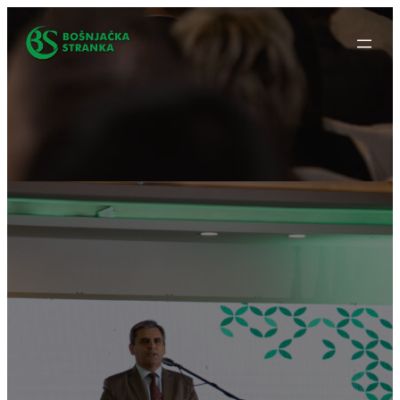
Idi
na
sadržaj