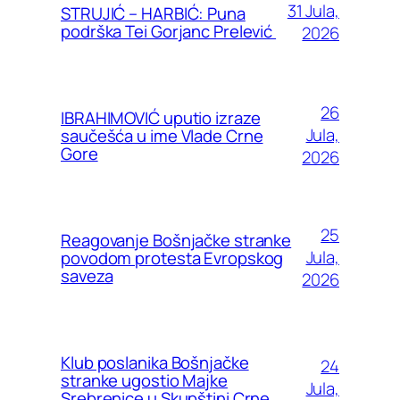
31 Jula,
STRUJIĆ – HARBIĆ: Puna
podrška Tei Gorjanc Prelević
2026
26
IBRAHIMOVIĆ uputio izraze
Jula,
saučešća u ime Vlade Crne
Gore
2026
25
Reagovanje Bošnjačke stranke
Jula,
povodom protesta Evropskog
saveza
2026
Klub poslanika Bošnjačke
24
stranke ugostio Majke
Jula,
Srebrenice u Skupštini Crne