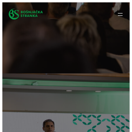
Idi
na
sadržaj