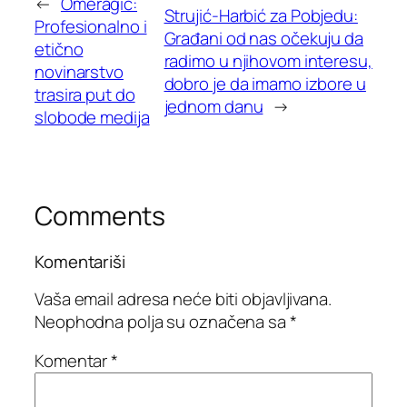
←
Omeragić:
Strujić-Harbić za Pobjedu:
Profesionalno i
Građani od nas očekuju da
etično
radimo u njihovom interesu,
novinarstvo
dobro je da imamo izbore u
trasira put do
jednom danu
→
slobode medija
Comments
Komentariši
Vaša email adresa neće biti objavljivana.
Neophodna polja su označena sa
*
Komentar
*