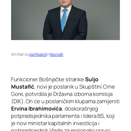
Written by
portparol
in
Novosti
Funkcioner Bošnjačke stranke
Suljo
Mustafić
, novi je poslanik u Skupštini Crne
Gore, potvrdila je Državna izborna komisija
(DIK). On će u poslaničkim klupama zamijeniti
Ervina Ibrahimovića
, doskorašnjeg
potpredsjednika parlamenta i lidera BS, koji
je novi ministar kapitalnih investicija i
potpredsjednik Vlade za regionalni razvoj.