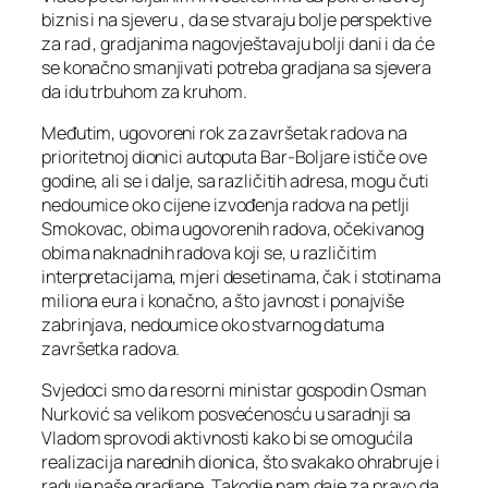
biznis i na sjeveru , da se stvaraju bolje perspektive
za rad , gradjanima nagovještavaju bolji dani i da će
se konačno smanjivati potreba gradjana sa sjevera
da idu trbuhom za kruhom.
Međutim, ugovoreni rok za završetak radova na
prioritetnoj dionici autoputa Bar-Boljare ističe ove
godine, ali se i dalje, sa različitih adresa, mogu čuti
nedoumice oko cijene izvođenja radova na petlji
Smokovac, obima ugovorenih radova, očekivanog
obima naknadnih radova koji se, u različitim
interpretacijama, mjeri desetinama, čak i stotinama
miliona eura i konačno, a što javnost i ponajviše
zabrinjava, nedoumice oko stvarnog datuma
završetka radova.
Svjedoci smo da resorni ministar gospodin Osman
Nurković sa velikom posvećenosću u saradnji sa
Vladom sprovodi aktivnosti kako bi se omogućila
realizacija narednih dionica, što svakako ohrabruje i
raduje naše gradjane. Takodje nam daje za pravo da