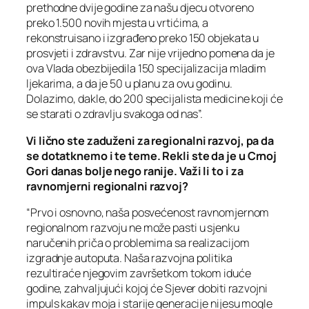
prethodne dvije godine za našu djecu otvoreno
preko 1.500 novih mjesta u vrtićima, a
rekonstruisano i izgrađeno preko 150 objekata u
prosvjeti i zdravstvu. Zar nije vrijedno pomena da je
ova Vlada obezbijedila 150 specijalizacija mladim
ljekarima, a da je 50 u planu za ovu godinu.
Dolazimo, dakle, do 200 specijalista medicine koji će
se starati o zdravlju svakoga od nas”.
Vi lično ste zaduženi za regionalni razvoj, pa da
se dotatknemo i te teme. Rekli ste da je u Crnoj
Gori danas bolje nego ranije. Važi li to i za
ravnomjerni regionalni razvoj?
“Prvo i osnovno, naša posvećenost ravnomjernom
regionalnom razvoju ne može pasti u sjenku
naručenih priča o problemima sa realizacijom
izgradnje autoputa. Naša razvojna politika
rezultiraće njegovim završetkom tokom iduće
godine, zahvaljujući kojoj će Sjever dobiti razvojni
impuls kakav moja i starije generacije nijesu mogle