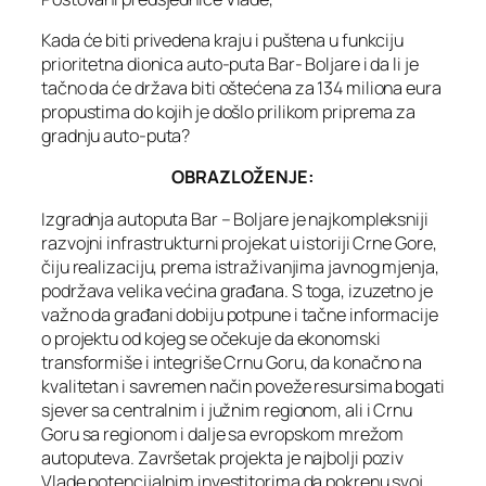
Kada će biti privedena kraju i puštena u funkciju
prioritetna dionica auto-puta Bar- Boljare i da li je
tačno da će država biti oštećena za 134 miliona eura
propustima do kojih je došlo prilikom priprema za
gradnju auto-puta?
OBRAZLOŽENJE:
Izgradnja autoputa Bar – Boljare je najkompleksniji
razvojni infrastrukturni projekat u istoriji Crne Gore,
čiju realizaciju, prema istraživanjima javnog mjenja,
podržava velika većina građana. S toga, izuzetno je
važno da građani dobiju potpune i tačne informacije
o projektu od kojeg se očekuje da ekonomski
transformiše i integriše Crnu Goru, da konačno na
kvalitetan i savremen način poveže resursima bogati
sjever sa centralnim i južnim regionom, ali i Crnu
Goru sa regionom i dalje sa evropskom mrežom
autoputeva. Završetak projekta je najbolji poziv
Vlade potencijalnim investitorima da pokrenu svoj