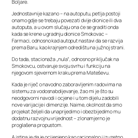
Boljare.
Jednostavnije kazano – na autoputu, petlja postoji
onamo gdje se trebaju povezati dvije dionice ili dva
autoputa, a u ovom slučaju ona će se graditi onda
kada se krene u gradnju dionice Smokovac –
Farmaci, odnosno kad autoput nastavi da se razvija
prema Baru, kao krajnjem odredištu na južnoj strani.
Do tada, stacionaža „nula“, odnosno priključak na
Smokovcu, ostvaruje svoju svrhu i funkciju na
njegovom sjevernom kraku prema Mateševu.
Kada je riječ o navodno zaboravljenim radovima na
sistemu za vodosnabdijevanje, žao mi je što su
neodgovorni navodi i ocjene i u tom dijelu zadobili
nove varijacije i dimenzije. Naime, okolnost da smo
projekat željeli da unaprijedimo i obezbijedimo mu
dodatnu razvojnu vrijednost – zlonamjerno je
proglašena propustom.
A istina je da je ocijenjeno kao racionalno i izuzetno