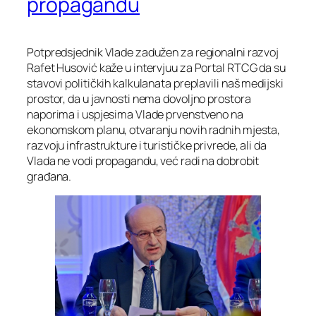
propagandu
Potpredsjednik Vlade zadužen za regionalni razvoj
Rafet Husović kaže u intervjuu za Portal RTCG da su
stavovi političkih kalkulanata preplavili naš medijski
prostor, da u javnosti nema dovoljno prostora
naporima i uspjesima Vlade prvenstveno na
ekonomskom planu, otvaranju novih radnih mjesta,
razvoju infrastrukture i turističke privrede, ali da
Vlada ne vodi propagandu, već radi na dobrobit
građana.