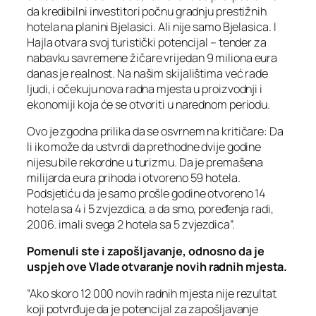
da kredibilni investitori počnu gradnju prestižnih
hotela na planini Bjelasici. Ali nije samo Bjelasica. I
Hajla otvara svoj turistički potencijal – tender za
nabavku savremene žičare vrijedan 9 miliona eura
danas je realnost. Na našim skijalištima već rade
ljudi, i očekuju nova radna mjesta u proizvodnji i
ekonomiji koja će se otvoriti u narednom periodu.
Ovo je zgodna prilika da se osvrnem na kritičare: Da
li iko može da ustvrdi da prethodne dvije godine
nijesu bile rekordne u turizmu. Da je premašena
milijarda eura prihoda i otvoreno 59 hotela.
Podsjetiću da je samo prošle godine otvoreno 14
hotela sa 4 i 5 zvjezdica, a da smo, poređenja radi,
2006. imali svega 2 hotela sa 5 zvjezdica”.
Pomenuli ste i zapošljavanje, odnosno da je
uspjeh ove Vlade otvaranje novih radnih mjesta.
“Ako skoro 12 000 novih radnih mjesta nije rezultat
koji potvrđuje da je potencijal za zapošljavanje