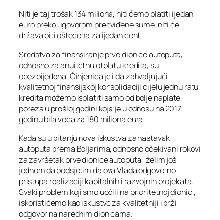
Niti je taj trošak 134 miliona, niti ćemo platiti ijedan
euro preko ugovorom predviđene sume, niti će
država biti oštećena za ijedan cent.
Sredstva za finansiranje prve dionice autoputa,
odnosno za anuitetnu otplatu kredita, su
obezbijeđena. Činjenica je i da zahvaljujući
kvalitetnoj finansijskoj konsolidaciji cijelu jednu ratu
kredita možemo isplatiti samo od bolje naplate
poreza u prošloj godini koja je u odnosu na 2017.
godinu bila veća za 180 miliona eura.
Kada su u pitanju nova iskustva za nastavak
autoputa prema Boljarima, odnosno očekivani rokovi
za završetak prve dionice autoputa, želim još
jednom da podsjetim da ova Vlada odgovorno
pristupa realizaciji kapitalnih i razvojnih projekata.
Svaki problem koji smo uočili na prioritetnoj dionici,
iskoristićemo kao iskustvo za kvalitetniji i brži
odgovor na narednim dionicama.