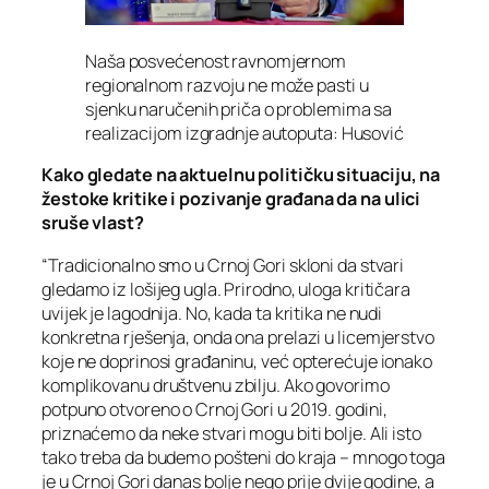
Naša posvećenost ravnomjernom
regionalnom razvoju ne može pasti u
sjenku naručenih priča o problemima sa
realizacijom izgradnje autoputa: Husović
Kako gledate na aktuelnu političku situaciju, na
žestoke kritike i pozivanje građana da na ulici
sruše vlast?
“Tradicionalno smo u Crnoj Gori skloni da stvari
gledamo iz lošijeg ugla. Prirodno, uloga kritičara
uvijek je lagodnija. No, kada ta kritika ne nudi
konkretna rješenja, onda ona prelazi u licemjerstvo
koje ne doprinosi građaninu, već opterećuje ionako
komplikovanu društvenu zbilju. Ako govorimo
potpuno otvoreno o Crnoj Gori u 2019. godini,
priznaćemo da neke stvari mogu biti bolje. Ali isto
tako treba da budemo pošteni do kraja – mnogo toga
je u Crnoj Gori danas bolje nego prije dvije godine, a