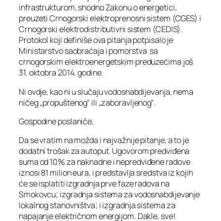
infrastrukturom, shodno Zakonu o energetici,
preuzeti Crnogorski elektroprenosni sistem (CGES) i
Crnogorski elektrodistributivni sistem (CEDIS).
Protokol koji definiše ova pitanja potpisalo je
Ministarstvo saobraćaja i pomorstva sa
crnogorskim elektroenergetskim preduzećima još
31. oktobra 2014. godine.
Ni ovdje, kao ni u slučaju vodosnabdijevanja, nema
ničeg „propuštenog“ ili „zaboravljenog“.
Gospodine poslaniče,
Da se vratim na možda i najvažnije pitanje, a to je
dodatni trošak za autoput. Ugovorom predviđena
suma od 10% za naknadne i nepredviđene radove
iznosi 81 milion eura, i predstavlja sredstva iz kojih
će se isplatiti izgradnja prve faze radova na
Smokovcu; izgradnja sistema za vodosnabdijevanje
lokalnog stanovništva; i izgradnja sistema za
napajanje električnom energijom. Dakle, sve!