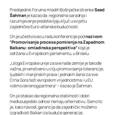
Predsjednik Foruma mladih Bošnjačke stranke
Sead
Šahman
je kazao da regionalna saradnja i
razumijevanje predstavljaju ključ u svijetlu
zajedničke Euro-atlanske budućnosti.
On je učestvovao u radu konferencije pod
nazivom
“Promovisanje procesa pomirenja na Zapadnom
Balkanu: omladinska perspektiva“
koja je
održana u Evropskom parlamentu, u Briselu.
„Uloga Evropske unije za sve naše zemlje je takođe
važna, prvenstveno u cilju promovisanja tolerancije,
ljudskih i manjinskih prava i jednakih šansi za sve.
Crna Gora teži evropskim vrijednostima i u EU
vidimo iskrenog partnera“ – kazao je Šahman.
On ja istakao da regionalna stabilnost i dobri
međususjedski odnosi nemaju alternativu. Samo to
je, kako navodi, garancija da zajednički možemo
izgrađivati Balkan za buduće generacije.