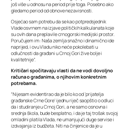
još više u odnosu na period prije toga. Posebno ako
gledamo period od obnove nezavisnosti.
Osjećao sam potrebu da se kao potpredsjednik
Vlade osvrnem na izjave političkih kalkulanata koje
su ovih dana preplavile crnogorski medijski prostor.
Poručujem im: Naša zemlja snažno i dinamično ide
naprijed, i ovu Vladu niko neće pokolebati u
odlučnosti da građani u Crnoj Gori žive bolje i
kvalitetnije”.
Kritičari spočitavaju vlasti da ne vodi dovoljno
računa o građanima, o njihovim konkretnim
potrebama.
“Nijesam evidentirao da je bilo ko od ‘prijatelja
građanske Crne Gore’ ijednu riječ saopštio o odluci
da i studiranje u Crnoj Gori, a ne samo osnovna i
srednja škola, bude besplatno, i da je taj trošak svojoj
omladini platila Vlada, ne umanjujući duge servise i
izdvajanja iz budžeta. Niti na činjenice da je u