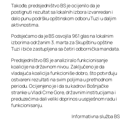
Takođe, predsjedništvo BS je ocijenilo da je
postignuti rezultat sa lokalnih izbora izvanredan i
dalo punu podršku opštinskom odboru Tuzi u daljim
aktivnostima.
Podsjećamo da je BS osvojila 961 glas na lokalnim
izborima održanim 3. marta za Skupštinu opštine
Tuzi i biće zastupljena sa četiri odbornička mandata.
Predsjedništvo BS je analiziralo funkcionisanje
koalicije na državnom nivou. Zaključeno je da
vladajuća koalicija funkcioniše dobro, što potvrđuju
ostvareni rezultati na svim poljima u prethodnom
periodu. Ocijenjeno je i da su kadrovi Bošnjačke
stranke u Vladi Crne Gore, državnim institucijama i
preduzećima dali veliki doprinos u uspješnom radu i
funkcionisanju.
Informativna služba BS