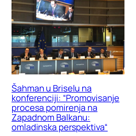
Šahman u Briselu na
konferenciji: “Promovisanje
procesa pomirenja na
Zapadnom Balkanu:
omladinska perspektiva“