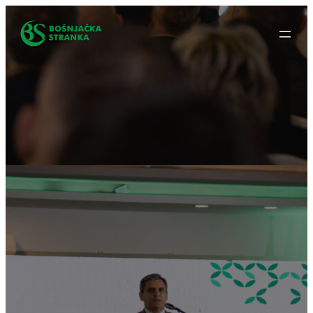
Idi
na
sadržaj