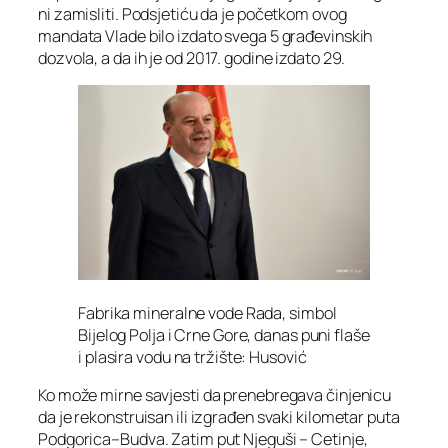
ni zamisliti. Podsjetiću da je početkom ovog
mandata Vlade bilo izdato svega 5 građevinskih
dozvola, a da ih je od 2017. godine izdato 29.
Fabrika mineralne vode Rada, simbol
Bijelog Polja i Crne Gore, danas puni flaše
i plasira vodu na tržište: Husović
Ko može mirne savjesti da prenebregava činjenicu
da je rekonstruisan ili izgrađen svaki kilometar puta
Podgorica–Budva. Zatim put Njeguši – Cetinje,