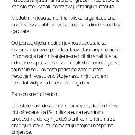
kao što ste i kazali, podržavaju gradnju autoputa.
Međutim, nijesu samo finansijska, organizaciona i
građevinska zahtjevnost autoputa jedini izazovi koji
ga prate.
Od jednog dijela medija i javnosti učestala su
osporavanja ovog projekta, kroz plasiranje netačnih
informacija i afirmisanje nekredibilnih analitičara,
odnosno nepouzdanih izvora takvih informacija. Na
taj način se u javnosti podstiče zabrinutost i
nepovjerljivost u ono što je nesumnjiv uspjeh i
rezultat vidljiv na terenu svakog dana.
Zato ću krenuti redom.
Učestale navode koje i Vi spominjete, da će država
biti oštećena za 134 miliona eura navodnim
propustima do kojih je došlo prilikom priprema za
gradnju auto-puta, demantuju brojne i nesporne
činjenice.