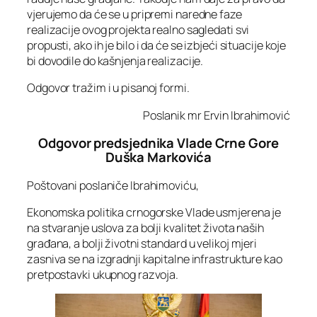
vjerujemo da će se u pripremi naredne faze
realizacije ovog projekta realno sagledati svi
propusti, ako ih je bilo i da će se izbjeći situacije koje
bi dovodile do kašnjenja realizacije.
Odgovor tražim i u pisanoj formi.
Poslanik mr Ervin Ibrahimović
Odgovor predsjednika Vlade Crne Gore
Duška Markovića
Poštovani poslaniče Ibrahimoviću,
Ekonomska politika crnogorske Vlade usmjerena je
na stvaranje uslova za bolji kvalitet života naših
građana, a bolji životni standard u velikoj mjeri
zasniva se na izgradnji kapitalne infrastrukture kao
pretpostavki ukupnog razvoja.