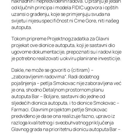
naknadnih i nepredviđenih radova. U pitanju je jedan
od ključnih principa i modela FIDIC ugovora i opštih
uzansi o građenju, koje se primjenjuju svuda na
svijetu i nijesu specifičnost ni Crne Gore, niti našeg
autoputa.
Tokom pripreme Projektnog zadatka za Glavni
projekat ove dionice autoputa, koji je sastavni dio
ugovorne dokumentacije, prepoznati su i radovi koje
je potrebno realizovati u okviru planirane investicije.
Dakle, ne može se govoriti o (citiram) –
„zaboravljenim radovima“. Radi dodatnog
pojašnjenja – petlja Smokovac nije zaboravljena već
je ona, shodno Detaljnom prostornom planu
autoputa Bar – Boljare, sastavni dio jedne od
sljedećih dionica autoputa, i to dionice Smokovac –
Farmaci. Glavnim projektom petlje Smokovac
predviđeno je da se ona realizuje fazno, upravo iz
razloga kvalitetnog i sveobuhvatnog priključenja
Glavnog grada na prioritetnu dionicu autoputa Bar –