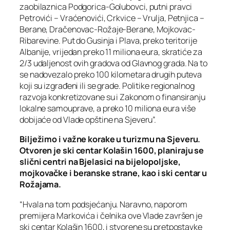
zaobilaznica Podgorica-Golubovci, putni pravci
Petrovići – Vraćenovići, Crkvice – Vrulja, Petnjica –
Berane, Dračenovac-Rožaje-Berane, Mojkovac-
Ribarevine. Put do Gusinja i Plava, preko teritorije
Albanije, vrijedan preko 11 miliona eura, skratiće za
2/3 udaljenost ovih gradova od Glavnog grada. Na to
se nadovezalo preko 100 kilometara drugih puteva
koji su izgrađeni ili se grade. Politike regionalnog
razvoja konkretizovane su i Zakonom o finansiranju
lokalne samouprave, a preko 10 miliona eura više
dobijaće od Vlade opštine na Sjeveru”.
Bilježimo i važne korake u turizmu na Sjeveru.
Otvoren je ski centar Kolašin 1600, planiraju se
slični centri na Bjelasici na bijelopoljske,
mojkovačke i beranske strane, kao i ski centar u
Rožajama.
“Hvala na tom podsjećanju. Naravno, naporom
premijera Markovića i čelnika ove Vlade završen je
ski centar Kolašin 1600, i stvorene su pretpostavke