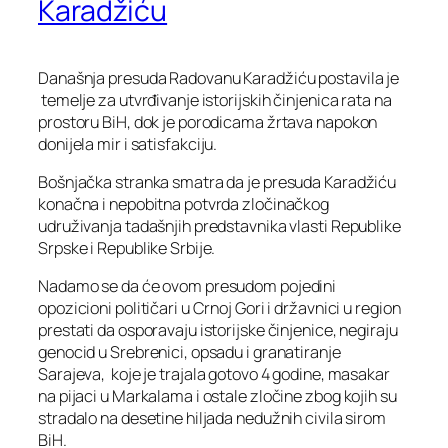
Karadžiću
Današnja presuda Radovanu Karadžiću postavila je
temelje za utvrđivanje istorijskih činjenica rata na
prostoru BiH, dok je porodicama žrtava napokon
donijela mir i satisfakciju.
Bošnjačka stranka smatra da je presuda Karadžiću
konačna i nepobitna potvrda zločinačkog
udruživanja tadašnjih predstavnika vlasti Republike
Srpske i Republike Srbije.
Nadamo se da će ovom presudom pojedini
opozicioni političari u Crnoj Gori i državnici u region
prestati da osporavaju istorijske činjenice, negiraju
genocid u Srebrenici, opsadu i granatiranje
Sarajeva, koje je trajala gotovo 4 godine, masakar
na pijaci u Markalama i ostale zločine zbog kojih su
stradalo na desetine hiljada nedužnih civila sirom
BiH.