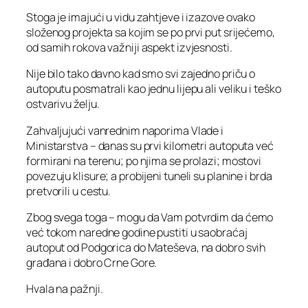
Stoga je imajući u vidu zahtjeve i izazove ovako
složenog projekta sa kojim se po prvi put srijećemo,
od samih rokova važniji aspekt izvjesnosti.
Nije bilo tako davno kad smo svi zajedno priču o
autoputu posmatrali kao jednu lijepu ali veliku i teško
ostvarivu želju.
Zahvaljujući vanrednim naporima Vlade i
Ministarstva – danas su prvi kilometri autoputa već
formirani na terenu; po njima se prolazi; mostovi
povezuju klisure; a probijeni tuneli su planine i brda
pretvorili u cestu.
Zbog svega toga – mogu da Vam potvrdim da ćemo
već tokom naredne godine pustiti u saobraćaj
autoput od Podgorica do Mateševa, na dobro svih
građana i dobro Crne Gore.
Hvala na pažnji.