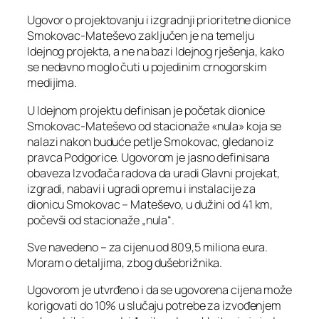
Ugovor o projektovanju i izgradnji prioritetne dionice
Smokovac-Mateševo zaključen je na temelju
Idejnog projekta, a ne na bazi Idejnog rješenja, kako
se nedavno moglo čuti u pojedinim crnogorskim
medijima.
U Idejnom projektu definisan je početak dionice
Smokovac-Mateševo od stacionaže «nula» koja se
nalazi nakon buduće petlje Smokovac, gledano iz
pravca Podgorice. Ugovorom je jasno definisana
obaveza Izvođača radova da uradi Glavni projekat,
izgradi, nabavi i ugradi opremu i instalacije za
dionicu Smokovac – Mateševo, u dužini od 41 km,
počevši od stacionaže „nula“.
Sve navedeno – za cijenu od 809,5 miliona eura.
Moram o detaljima, zbog dušebrižnika.
Ugovorom je utvrđeno i da se ugovorena cijena može
korigovati do 10% u slučaju potrebe za izvođenjem