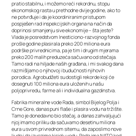
pratio stabilnu, i možemo reći rekordnu, stopu
ekonomskog rasta u prethodne dvije godine, ako to
ne potvrđuje i da je koordiniranim pristupom
pospješen rad inspekcijskih organa na način da
doprinosi smanjenju sive ekonomije – šta jeste?
Vlada je posredstvom Inesticiono-razvojnog fonda
prošle godine plasirala preko 200 miliona eura
podrške privrednicima, pa je tim i drugim mjerama
preko 200 malih preduzeća sačuvano od stečaja.
Tamo radi na hiljade naših građana, i mi svakog dana
razmišljamo o njihovoj i budućnosti njihovih
porodica. Agrobudžeti su dostigli rekorde koji će
dosegnuti 100 miliona eura uloženih u našu
poljoprivredu, farme ali i individualna gazdinstva.
Fabrika mineralne vode Rada, simbol Bijelog Polja i
Crne Gore, danas puni flaše i plasira vodu na tržište.
Tamo je donedavno bio stečaj, a danas zahvaljujući
njoj imamo priliku da sačuvamo desetinu miliona
eura u svom privrednom sitemu, da zaposlimo nove
ljude i da izvozimo kisjelu vodu. Rada ima NATO kod,