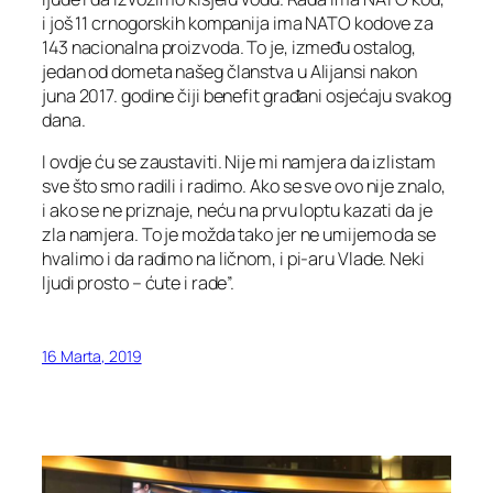
i još 11 crnogorskih kompanija ima NATO kodove za
143 nacionalna proizvoda. To je, između ostalog,
jedan od dometa našeg članstva u Alijansi nakon
juna 2017. godine čiji benefit građani osjećaju svakog
dana.
I ovdje ću se zaustaviti. Nije mi namjera da izlistam
sve što smo radili i radimo. Ako se sve ovo nije znalo,
i ako se ne priznaje, neću na prvu loptu kazati da je
zla namjera. To je možda tako jer ne umijemo da se
hvalimo i da radimo na ličnom, i pi-aru Vlade. Neki
ljudi prosto – ćute i rade”.
16 Marta, 2019