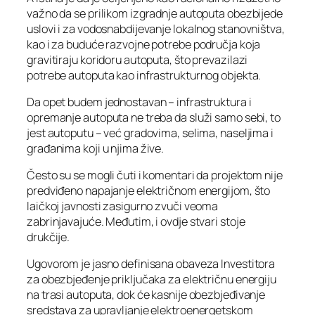
važno da se prilikom izgradnje autoputa obezbijede
uslovi i za vodosnabdijevanje lokalnog stanovništva,
kao i za buduće razvojne potrebe područja koja
gravitiraju koridoru autoputa, što prevazilazi
potrebe autoputa kao infrastrukturnog objekta.
Da opet budem jednostavan – infrastruktura i
opremanje autoputa ne treba da služi samo sebi, to
jest autoputu – već gradovima, selima, naseljima i
građanima koji u njima žive.
Često su se mogli čuti i komentari da projektom nije
predviđeno napajanje električnom energijom, što
laičkoj javnosti zasigurno zvuči veoma
zabrinjavajuće. Međutim, i ovdje stvari stoje
drukčije.
Ugovorom je jasno definisana obaveza Investitora
za obezbjeđenje priključaka za električnu energiju
na trasi autoputa, dok će kasnije obezbjeđivanje
sredstava za upravljanje elektroenergetskom