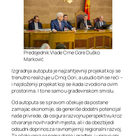
Predsjednik Vlade Crne Gore Duško
Marković
Izgradnja autoputa je najzahtjevniji projekat koji se
trenutno realizuje u Crnoj Gori, a usudio bih se reći –
i najsloženiji projekat koji se ikada izvodio na ovim
prostorima. I to ne samo u građevinskom smislu.
Od autoputa se s pravom očekuje da postane
zamajac ekonomije, da generiše dodatni potencijal
naše privrede, da osigura razvojnu perspektivu kroz
otvaranje novih radnih mjesta, ali i da obezbijedi
odsudni doprinos za ravnomjerniji regionalni razvoj.
Ta očekivanja sa nama dijele i građani, i upravo oni,