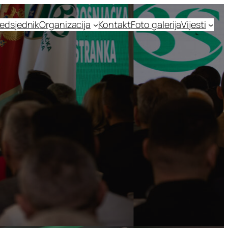
edsjednik
Organizacija
Kontakt
Foto galerija
Vijesti