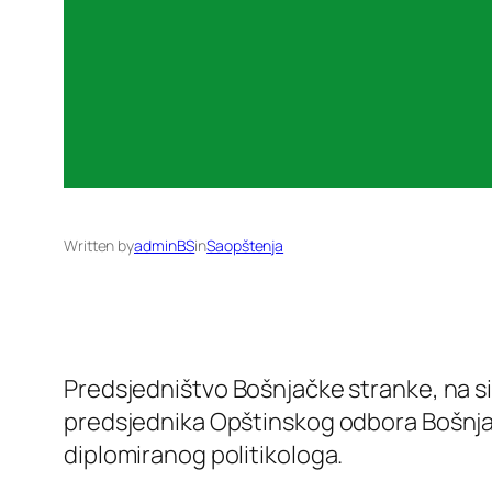
Written by
adminBS
in
Saopštenja
Predsjedništvo Bošnjačke stranke, na si
predsjednika Opštinskog odbora Bošnjač
diplomiranog politikologa.