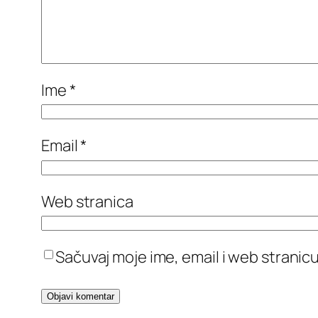
Ime
*
Email
*
Web stranica
Sačuvaj moje ime, email i web stran