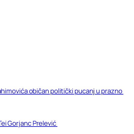
ahimovića običan politički pucanj u prazno
ei Gorjanc Prelević