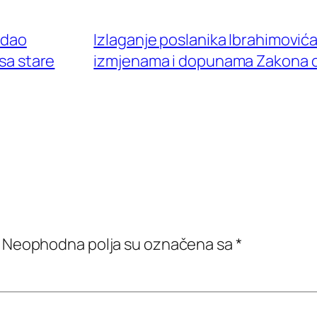
vdao
Izlaganje poslanika Ibrahimovi
sa stare
izmjenama i dopunama Zakona o
Neophodna polja su označena sa
*