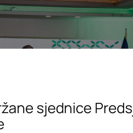
ržane sjednice Preds
e