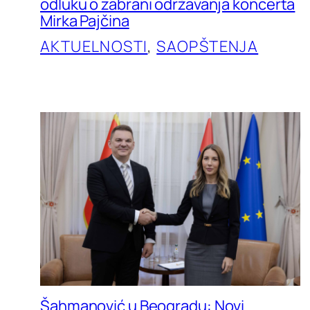
odluku o zabrani održavanja koncerta
Mirka Pajčina
AKTUELNOSTI
, 
SAOPŠTENJA
Šahmanović u Beogradu: Novi