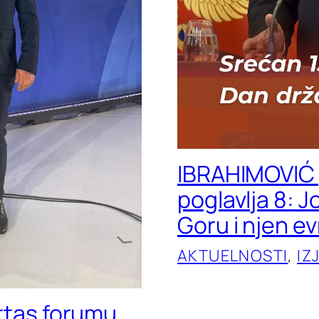
IBRAHIMOVIĆ 
poglavlja 8: 
Goru i njen e
AKTUELNOSTI
, 
IZ
ertas forumu