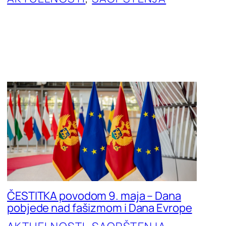
ČESTITKA povodom 9. maja – Dana
pobjede nad fašizmom i Dana Evrope