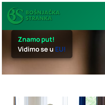
Idi
na
sadržaj
Znamo put!
Vidimo se u
EU!