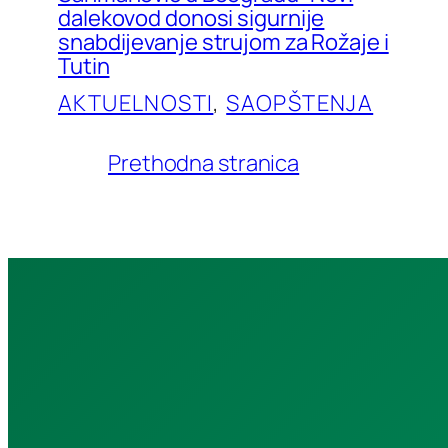
dalekovod donosi sigurnije
snabdijevanje strujom za Rožaje i
Tutin
AKTUELNOSTI
, 
SAOPŠTENJA
Prethodna stranica