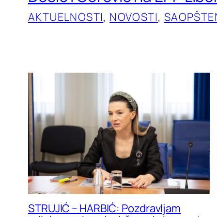
AKTUELNOSTI
, 
NOVOSTI
, 
SAOPŠTE
STRUJIĆ – HARBIĆ: Pozdravljam