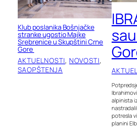
IBR
Klub poslanika Bošnjačke
sau
stranke ugostio Majke
Srebrenice u Skupštini Crne
Gor
Gore
AKTUELNOSTI
, 
NOVOSTI
, 
SAOPŠTENJA
AKTUE
Potpredsje
Ibrahimov
alpinista
nastradal
potresla v
planini El