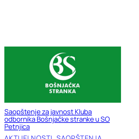
Saopštenje za javnost Kluba
odbornika Bošnjačke stranke u SO
Petnjica
AKTUELNOSTI
, 
SAOPŠTENJA