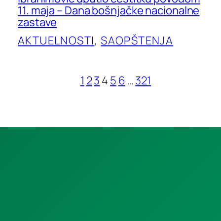
11. maja – Dana bošnjačke nacionalne
zastave
AKTUELNOSTI
, 
SAOPŠTENJA
1
2
3
4
5
6
…
321