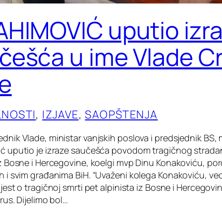
AHIMOVIĆ uputio izr
češća u ime Vlade C
e
LNOSTI
, 
IZJAVE
, 
SAOPŠTENJA
dnik Vlade, ministar vanjskih poslova i predsjednik BS, 
ić uputio je izraze saučešća povodom tragičnog strada
 iz Bosne i Hercegovine, koelgi mvp Dinu Konakoviću, p
ih i svim građanima BiH. “Uvaženi kolega Konakoviću, v
ijest o tragičnoj smrti pet alpinista iz Bosne i Hercegovi
brus. Dijelimo bol…