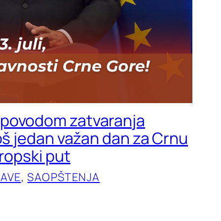
povodom zatvaranja
Još jedan važan dan za Crnu
vropski put
JAVE
, 
SAOPŠTENJA