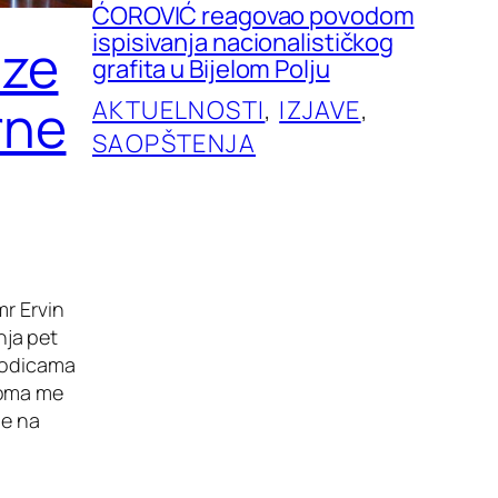
ĆOROVIĆ reagovao povodom
ispisivanja nacionalističkog
aze
grafita u Bijelom Polju
rne
AKTUELNOSTI
, 
IZJAVE
, 
SAOPŠTENJA
mr Ervin
nja pet
orodicama
eoma me
ne na