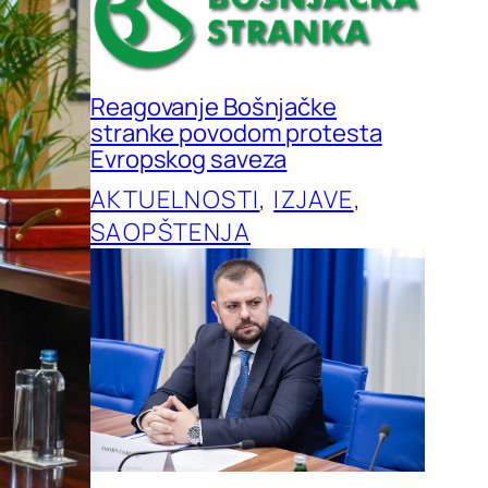
Reagovanje Bošnjačke
stranke povodom protesta
Evropskog saveza
AKTUELNOSTI
, 
IZJAVE
, 
SAOPŠTENJA