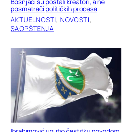
Bošnjaci su postali kreatori, a ne
posmatrači političkih procesa
AKTUELNOSTI
, 
NOVOSTI
, 
SAOPŠTENJA
Ibrahimović uputio čestitku povodom