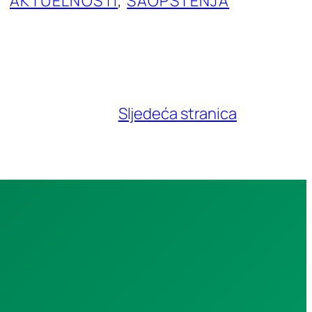
AKTUELNOSTI
, 
SAOPŠTENJA
Sljedeća stranica