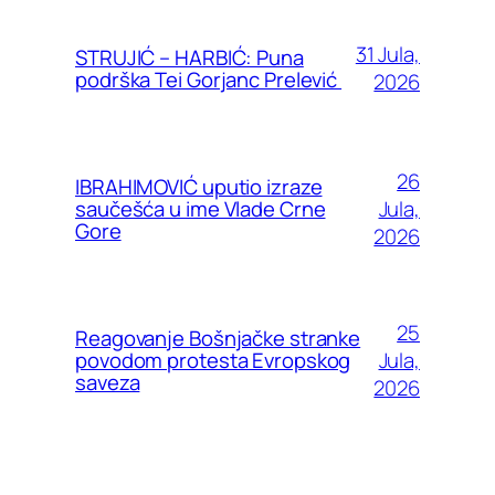
31 Jula,
STRUJIĆ – HARBIĆ: Puna
podrška Tei Gorjanc Prelević
2026
26
IBRAHIMOVIĆ uputio izraze
Jula,
saučešća u ime Vlade Crne
Gore
2026
25
Reagovanje Bošnjačke stranke
Jula,
povodom protesta Evropskog
saveza
2026