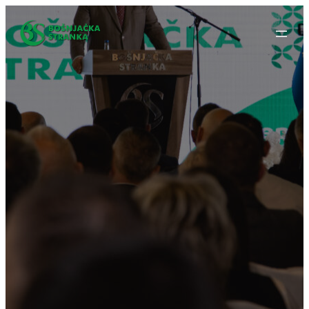
Idi
na
sadržaj