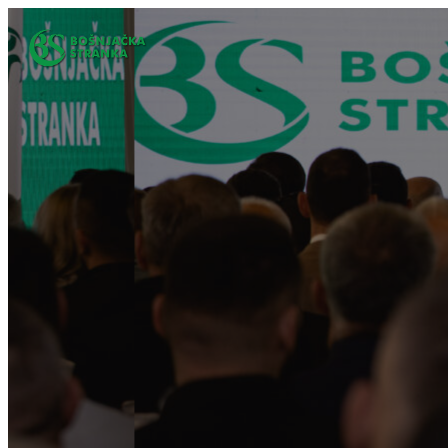
Idi
na
sadržaj