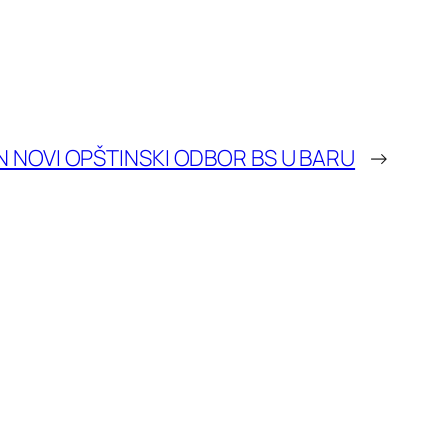
N NOVI OPŠTINSKI ODBOR BS U BARU
→