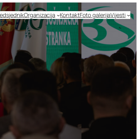
edsjednik
Organizacija
Kontakt
Foto galerija
Vijesti