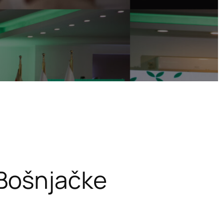
 Bošnjačke