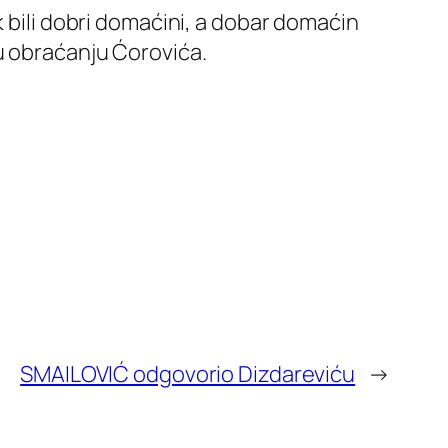
k bili dobri domaćini, a dobar domaćin
u obraćanju Ćorovića.
SMAILOVIĆ odgovorio Dizdareviću
→