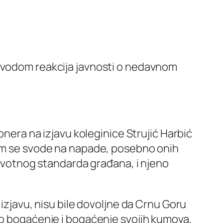
povodom reakcija javnosti o nedavnom
onera na izjavu koleginice Strujić Harbić
 im se svode na napade, posebno onih
 životnog standarda građana, i njeno
 izjavu, nisu bile dovoljne da Crnu Goru
čno bogaćenje i bogaćenje svojih kumova,