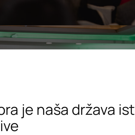
 je naša država isto
žive