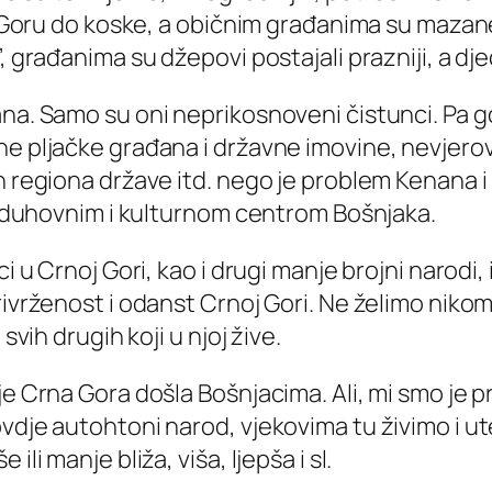
nu Goru do koske, a običnim građanima su mazane
, građanima su džepovi postajali prazniji, a dj
ana. Samo su oni neprikosnoveni čistunci. Pa g
ne pljačke građana i državne imovine, nevjerov
h regiona države itd. nego je problem Kenana i 
ju duhovnim i kulturnom centrom Bošnjaka.
i u Crnoj Gori, kao i drugi manje brojni narodi,
privrženost i odanst Crnoj Gori. Ne želimo nik
svih drugih koji u njoj žive.
Crna Gora došla Bošnjacima. Ali, mi smo je prihva
vdje autohtoni narod, vjekovima tu živimo i ut
li manje bliža, viša, ljepša i sl.