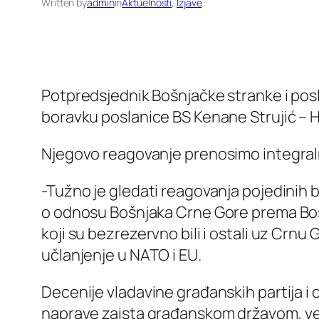
Written by
admin
in
Aktuelnosti
, 
Izjave
Potpredsjednik Bošnjačke stranke i pos
boravku poslanice BS Kenane Strujić – H
Njegovo reagovanje prenosimo integral
-Tužno je gledati reagovanja pojedinih bi
o odnosu Bošnjaka Crne Gore prema Bosni
koji su bezrezervno bili i ostali uz Crn
učlanjenje u NATO i EU.
Decenije vladavine građanskih partija i 
naprave zaista građanskom državom, već 