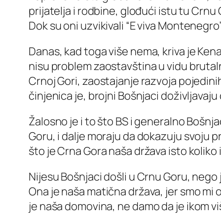
prijatelja i rodbine, glođući istu tu Cr
Dok su oni uzvikivali “E viva Montenegro”
Danas, kad toga više nema, kriva je Ken
nisu problem zaostavština u vidu brutal
Crnoj Gori, zaostajanje razvoja pojedini
činjenica je, brojni Bošnjaci doživljava
Žalosno je i to što BS i generalno Bošnjac
Goru, i dalje moraju da dokazuju svoju 
što je Crna Gora naša država isto koliko i 
Nijesu Bošnjaci došli u Crnu Goru, nego je 
Ona je naša matična država, jer smo mi o
je naša domovina, ne damo da je ikom više i