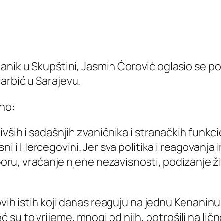
lanik u Skupštini, Jasmin Ćorović oglasio se 
arbić u Sarajevu.
no:
vših i sadašnjih zvaničnika i stranačkih funkci
 i Hercegovini. Jer sva politika i reagovanja
u Goru, vraćanje njene nezavisnosti, podizanje
ovih istih koji danas reaguju na jednu Kenaninu
su to vrijeme, mnogi od njih, potrošili na li