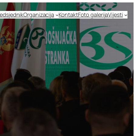
edsjednik
Organizacija
Kontakt
Foto galerija
Vijesti