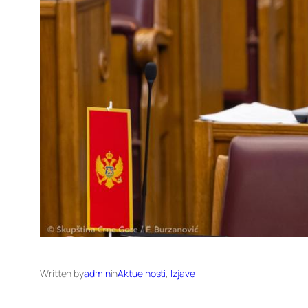
Written by
admin
in
Aktuelnosti
, 
Izjave