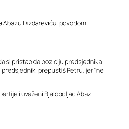
S-a Abazu Dizdareviću, povodom
 si pristao da poziciju predsjednika
i predsjednik, prepustiš Petru, jer “ne
 partije i uvaženi Bjelopoljac Abaz