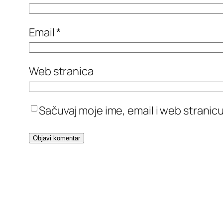
Email
*
Web stranica
Sačuvaj moje ime, email i web stran