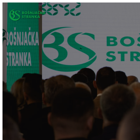
Idi
na
sadržaj