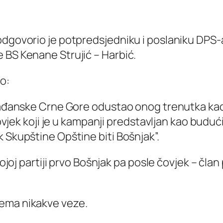
 odgovorio je potpredsjedniku i poslaniku DP
 BS Kenane Strujić – Harbić.
no:
građanske Crne Gore odustao onog trenutka kada
 čovjek koji je u kampanji predstavljan kao buduć
 Skupštine Opštine biti Bošnjak”.
vojoj partiji prvo Bošnjak pa posle čovjek – član
ema nikakve veze.