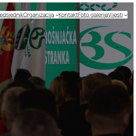
edsjednik
Organizacija
Kontakt
Foto galerija
Vijesti