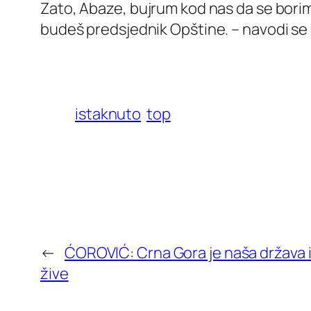
Zato, Abaze, bujrum kod nas da se borim
budeš predsjednik Opštine. – navodi se 
istaknuto
top
←
ĆOROVIĆ: Crna Gora je naša država ist
žive