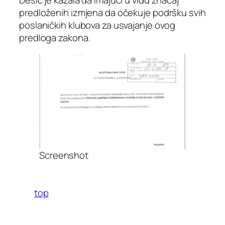
Dešić je kazala da imajući u vidu značaj
predloženih izmjena da očekuje podršku svih
poslaničkih klubova za usvajanje ovog
predloga zakona.
Screenshot
top