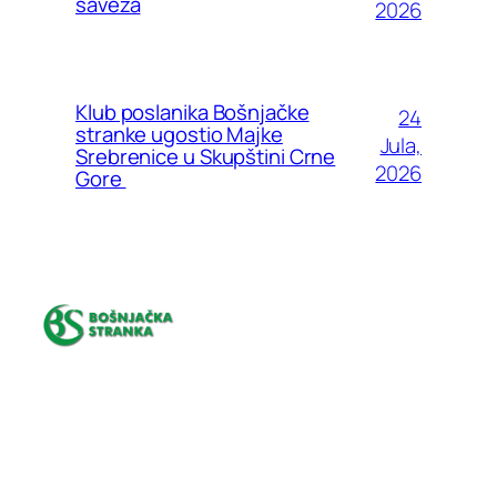
saveza
2026
Klub poslanika Bošnjačke
24
stranke ugostio Majke
Jula,
Srebrenice u Skupštini Crne
2026
Gore