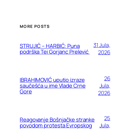
MORE POSTS
31 Jula,
STRUJIĆ – HARBIĆ: Puna
podrška Tei Gorjanc Prelević
2026
26
IBRAHIMOVIĆ uputio izraze
Jula,
saučešća u ime Vlade Crne
Gore
2026
25
Reagovanje Bošnjačke stranke
Jula,
povodom protesta Evropskog