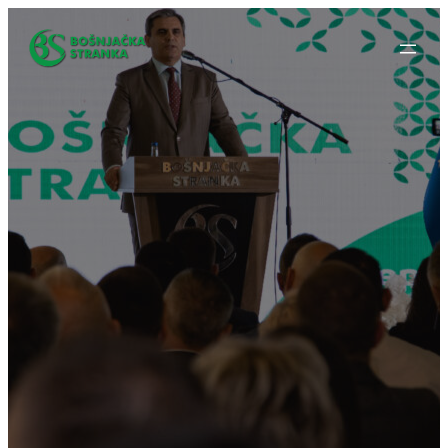
Idi
na
sadržaj