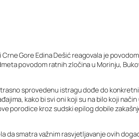
i Crne Gore Edina Dešić reagovala je povodom
dmeta povodom ratnih zločina u Morinju, Bukov
strasno sprovedenu istragu dođe do konkretni
ajima, kako bi svi oni koji su na bilo koji način
hove porodice kroz sudski epilog dobile zakaš
la da smatra važnim rasvjetljavanje ovih događ