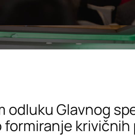
m odluku Glavnog spe
 formiranje krivični