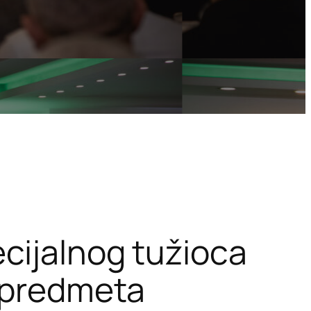
cijalnog tužioca
h predmeta