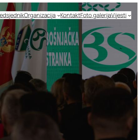
edsjednik
Organizacija
Kontakt
Foto galerija
Vijesti