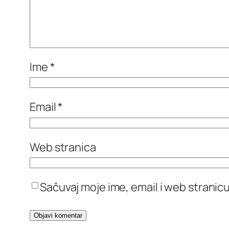
Ime
*
Email
*
Web stranica
Sačuvaj moje ime, email i web stran