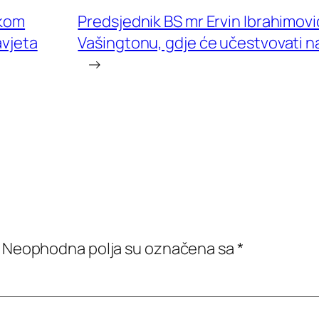
skom
Predsjednik BS mr Ervin Ibrahimovi
avjeta
Vašingtonu, gdje će učestvovati 
→
Neophodna polja su označena sa
*