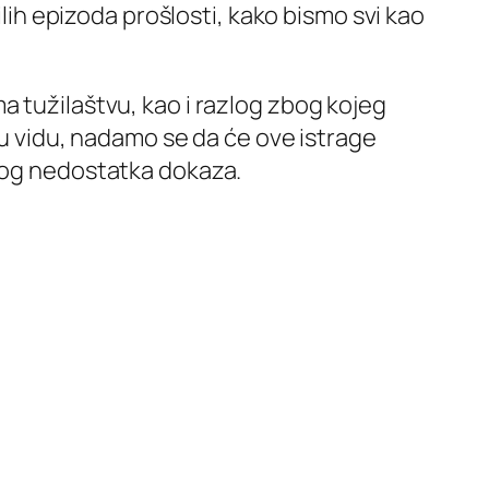
ilih epizoda prošlosti, kako bismo svi kao
a tužilaštvu, kao i razlog zbog kojeg
 u vidu, nadamo se da će ove istrage
zbog nedostatka dokaza.