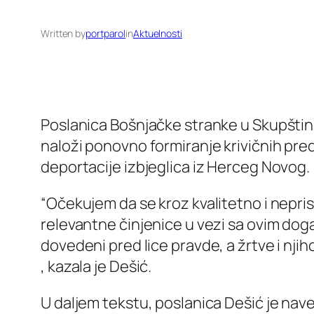
Written by
portparol
in
Aktuelnosti
Poslanica Bošnjačke stranke u Skupštin
naloži ponovno formiranje krivičnih pre
deportacije izbjeglica iz Herceg Novog.
“Očekujem da se kroz kvalitetno i nepri
relevantne činjenice u vezi sa ovim događ
dovedeni pred lice pravde, a žrtve i nji
, kazala je Dešić.
U daljem tekstu, poslanica Dešić je nave