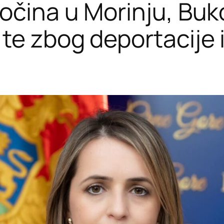
čina u Morinju, Buko
e zbog deportacije i