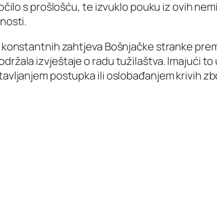
uočilo s prošlošću, te izvuklo pouku iz ovih nem
nosti.
 i konstantnih zahtjeva Bošnjačke stranke prem
držala izvještaje o radu tužilaštva. Imajući to
stavljanjem postupka ili oslobađanjem krivih 