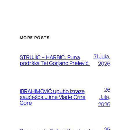
MORE POSTS
31 Jula,
STRUJIĆ – HARBIĆ: Puna
podrška Tei Gorjanc Prelević
2026
26
IBRAHIMOVIĆ uputio izraze
Jula,
saučešća u ime Vlade Crne
Gore
2026
25