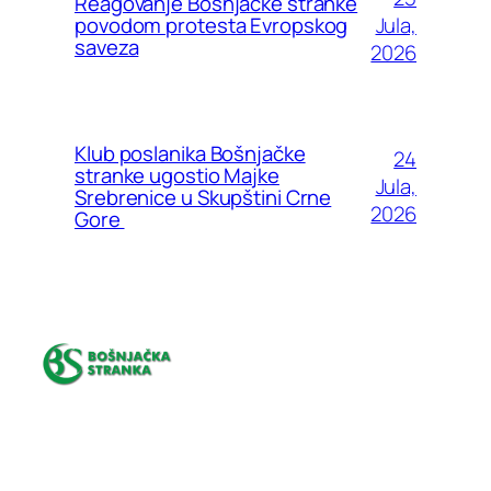
Reagovanje Bošnjačke stranke
Jula,
povodom protesta Evropskog
saveza
2026
Klub poslanika Bošnjačke
24
stranke ugostio Majke
Jula,
Srebrenice u Skupštini Crne
2026
Gore