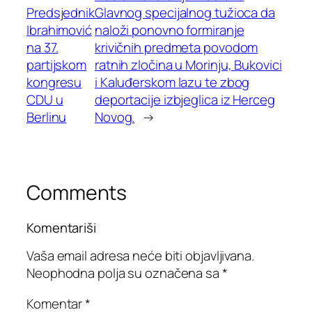
Predsjednik
Glavnog specijalnog tužioca da
Ibrahimović
naloži ponovno formiranje
na 37.
krivičnih predmeta povodom
partijskom
ratnih zločina u Morinju, Bukovici
kongresu
i Kaluđerskom lazu te zbog
CDU u
deportacije izbjeglica iz Herceg
Berlinu
Novog.
→
Comments
Komentariši
Vaša email adresa neće biti objavljivana.
Neophodna polja su označena sa
*
Komentar
*