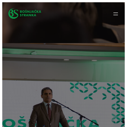
Idi
na
sadržaj