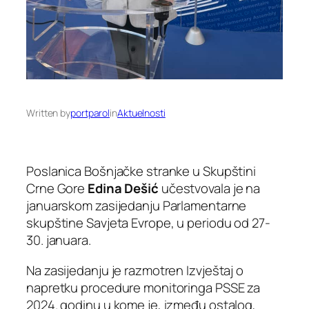
Written by
portparol
in
Aktuelnosti
Poslanica Bošnjačke stranke u Skupštini
Crne Gore
Edina Dešić
učestvovala je na
januarskom zasijedanju Parlamentarne
skupštine Savjeta Evrope, u periodu od 27-
30. januara.
Na zasijedanju je razmotren Izvještaj o
napretku procedure monitoringa PSSE za
2024. godinu u kome je, između ostalog,