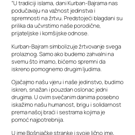
“U tradiciji islama, dani Kurban-Bajrama nas
podučavaju na važnost jedinstva i
spremnosti na žrtvu. Predstojeći blagdani su
prilika da učvrstimo naše porodične,
prijateljske i komšijske odnose.
Kurban-Bajram simbolizuje žrtvovanje svega
prolaznog. Samo ako budemo zahvalni na
svemu što imamo, bićemo spremni da
iskreno pomognemo drugim ljudima.
Ojačajmo našu vjeru i naše jedinstvo, budimo
iskren, snažan i pouzdan oslonac jedni
drugima. U ovim svečanim danima posebno
iskažimo našu humanost, brigu i solidarnost
prema našoj braći i sestrama kojima je
pomoć najpotrebnija.
U ime Bošnjačke stranke i svoje lično ime,