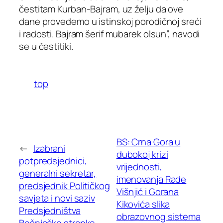
čestitam Kurban-Bajram, uz želju da ove
dane provedemo u istinskoj porodičnoj sreći
i radosti. Bajram šerif mubarek olsun”, navodi
se u čestitiki.
top
BS: Crna Gora u
←
Izabrani
dubokoj krizi
potpredsjednici,
vrijednosti,
generalni sekretar,
imenovanja Rade
predsjednik Političkog
Višnjić i Gorana
savjeta i novi saziv
Kikovića slika
Predsjedništva
obrazovnog sistema
Bošnjačke stranke