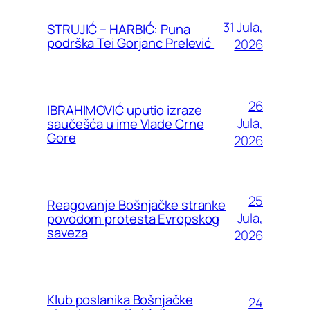
31 Jula,
STRUJIĆ – HARBIĆ: Puna
podrška Tei Gorjanc Prelević
2026
26
IBRAHIMOVIĆ uputio izraze
Jula,
saučešća u ime Vlade Crne
Gore
2026
25
Reagovanje Bošnjačke stranke
Jula,
povodom protesta Evropskog
saveza
2026
Klub poslanika Bošnjačke
24