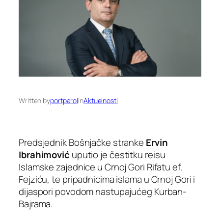
Written by
portparol
in
Aktuelnosti
Predsjednik Bošnjačke stranke
Ervin
Ibrahimović
uputio je čestitku reisu
Islamske zajednice u Crnoj Gori Rifatu ef.
Fejziću, te pripadnicima islama u Crnoj Gori i
dijaspori povodom nastupajućeg Kurban-
Bajrama.