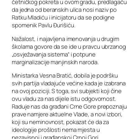
četničkog pokreta u ovom gradu, predlagaču
da jedna od beranskih ulica nosi naziv po
Ratku Mladiću i inicijatoru da se podigne
spomenik Pavlu Đurišiću.
Nažalost, i najavljena imenovanja u drugim
školama govore da se ide u pravcu ubrzanog
„osvježavanja sistema“ i potpune
marginalizacije manjinskih naroda.
Ministarka Vesna Bratić, dobila je podršku
svih partija vladajuće većine kada je izabrana
na ovoj poziciji. S toga, svi subjekti koji čine
ovu vladu za nas dijele istu odgovornost.
Raduje nas da građani Crne Gore prepoznaju
prave namjere aktuelne Vlade, a novi izbori,
koji su neminovnost, pokazat će da za
ideologije prošlosti nema mjesta u
nezavisnoj i građanskoj Crnoj Gori.