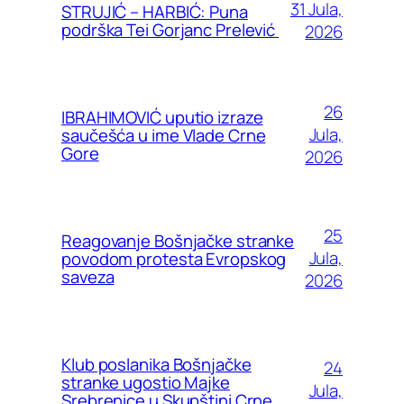
31 Jula,
STRUJIĆ – HARBIĆ: Puna
podrška Tei Gorjanc Prelević
2026
26
IBRAHIMOVIĆ uputio izraze
Jula,
saučešća u ime Vlade Crne
Gore
2026
25
Reagovanje Bošnjačke stranke
Jula,
povodom protesta Evropskog
saveza
2026
Klub poslanika Bošnjačke
24
stranke ugostio Majke
Jula,
Srebrenice u Skupštini Crne