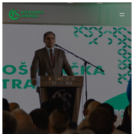
Idi
na
sadržaj