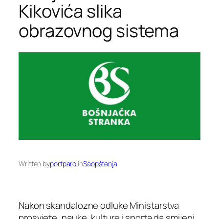
Kikovića slika
obrazovnog sistema
Written by
portparol
in
Saopštenja
Nakon skandalozne odluke Ministarstva
prosvjete, nauke, kulture i sporta da smijeni