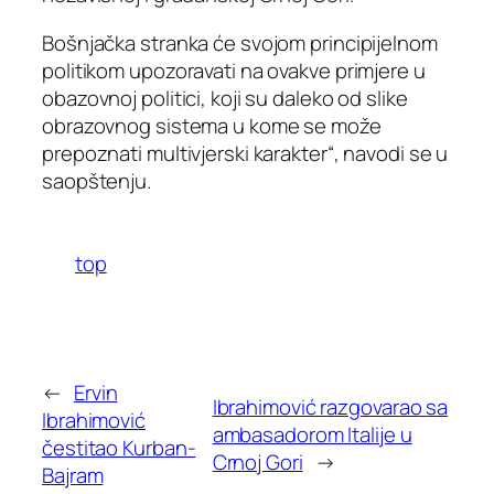
Bošnjačka stranka će svojom principijelnom
politikom upozoravati na ovakve primjere u
obazovnoj politici, koji su daleko od slike
obrazovnog sistema u kome se može
prepoznati multivjerski karakter“, navodi se u
saopštenju.
top
←
Ervin
Ibrahimović razgovarao sa
Ibrahimović
ambasadorom Italije u
čestitao Kurban-
Crnoj Gori
→
Bajram