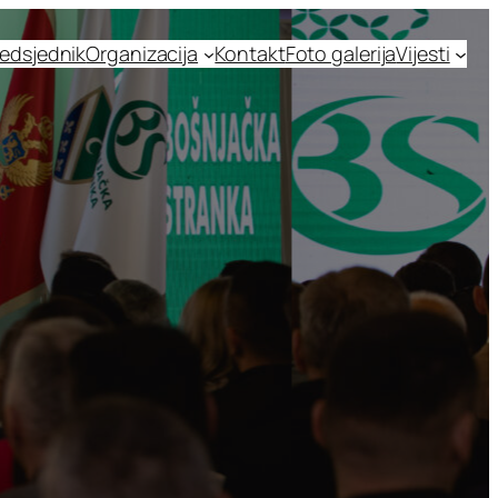
edsjednik
Organizacija
Kontakt
Foto galerija
Vijesti