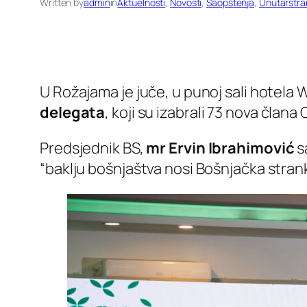
Written by
admin
in
Aktuelnosti
, 
Novosti
, 
Saopštenja
, 
Unutarstran
U Rožajama je juče, u punoj sali hotela
delegata
, koji su izabrali 73 nova čla
Predsjednik BS,
mr Ervin Ibrahimović
s
“baklju bošnjaštva nosi Bošnjačka stranka