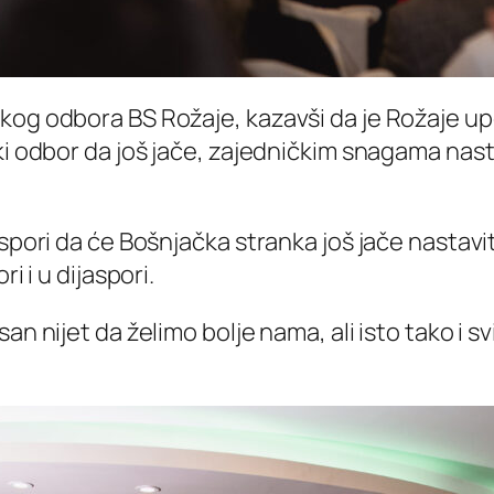
kog odbora BS Rožaje, kazavši da je Rožaje up
ki odbor da još jače, zajedničkim snagama nast
spori da će Bošnjačka stranka još jače nastavit
i i u dijaspori.
n nijet da želimo bolje nama, ali isto tako i sv