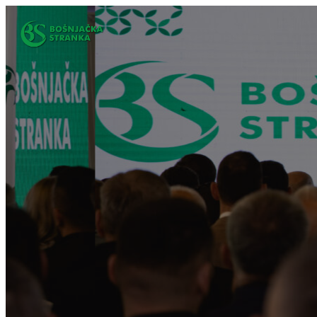
Idi
na
sadržaj