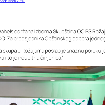
ački izbori 2026.
 Wahels održana Izborna Skupština OO BS Rožaje
na OO. Za predsjednika Opštinskog odbora jedno
a skupa u Rožajama poslao je snažnu poruku je
 i to je neupitna činjenica.”