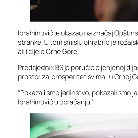
Ibrahimović je ukazao na značaj Opštins
stranke. U tom smislu ohrabrio je rožajs
ali i cijele Crne Gore.
Predsjednik BS je poručio cijenjenoj dija
prostor za prosperitet svima i u Crnoj Gor
“Pokazali smo jedinstvo, pokazali smo jasa
Ibrahimović u obraćanju.”