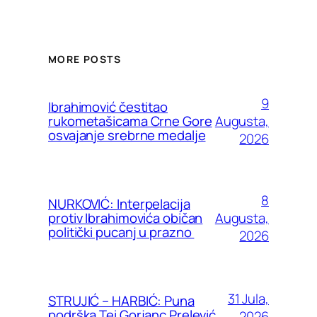
MORE POSTS
9
Ibrahimović čestitao
Augusta,
rukometašicama Crne Gore
osvajanje srebrne medalje
2026
8
NURKOVIĆ: Interpelacija
Augusta,
protiv Ibrahimovića običan
politički pucanj u prazno
2026
31 Jula,
STRUJIĆ – HARBIĆ: Puna
podrška Tei Gorjanc Prelević
2026