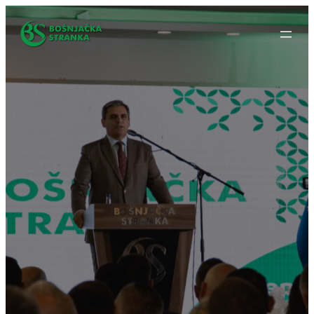
Idi
na
sadržaj