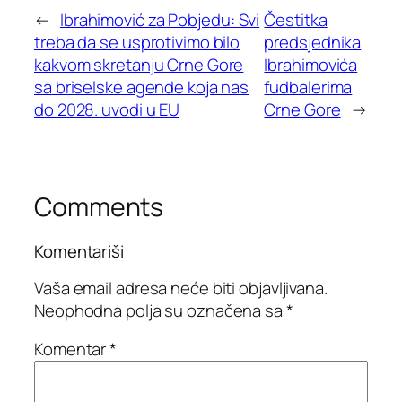
←
Ibrahimović za Pobjedu: Svi
Čestitka
treba da se usprotivimo bilo
predsjednika
kakvom skretanju Crne Gore
Ibrahimovića
sa briselske agende koja nas
fudbalerima
do 2028. uvodi u EU
Crne Gore
→
Comments
Komentariši
Vaša email adresa neće biti objavljivana.
Neophodna polja su označena sa
*
Komentar
*