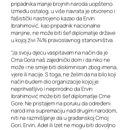
pripadnika manje brojnih naroda uopšteno.
Između ostalog, u više navrata je otvoreno i
fašistički nastrojeno kazao da Ervin
Ibrahimović, kao pripadnik nacionalne
manjine, ne može biti šef diplomatije države
u kojoj živi 74% pravoslavnog stanovništva.
“Ja svoju djecu vaspitavam na način da je
Crna Gora naš zajednički dom i da niko ne
može i ne smije biti diskiminisan zbog imena,
vjere ili nacije. S toga, ne želim da na bilo koji
način budem dio organizacije kojoj je
neprihvatljivo i neprirodno da Ervin
Ibrahimović može biti šef diplomatije Crne
Gore. Ne pristajem na poruku da određeni
narod ima supremaciju nad drugim narodom,
niti na razmišljanje da u građanskoj Crnoj
Gori, Ervin, Adel ili Izet ne mogu biti dovoljno