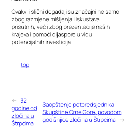
Ovakvi i slični događaji su značajni ne samo
zbog razmjene mišljenja i iskustava
prisutnih, već i zbog prezentacije naših
krajeva i pomoći dijaspore u vidu
potencijalnih investicija.
top
←
32
Saopštenje potpredsjednika
godine od
Skupštine Crne Gore, povodom
zločina u
godišnjice zločina u Štrpcima
→
Štrpcima