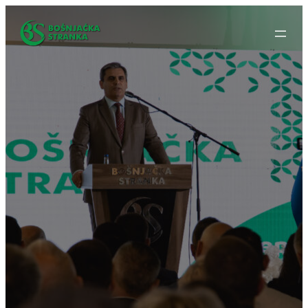
Idi
na
sadržaj