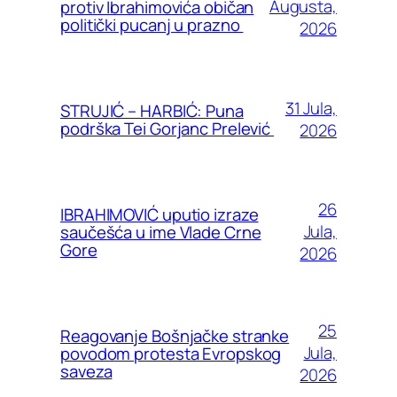
Augusta,
protiv Ibrahimovića običan
politički pucanj u prazno
2026
31 Jula,
STRUJIĆ – HARBIĆ: Puna
podrška Tei Gorjanc Prelević
2026
26
IBRAHIMOVIĆ uputio izraze
Jula,
saučešća u ime Vlade Crne
Gore
2026
25
Reagovanje Bošnjačke stranke
Jula,
povodom protesta Evropskog
saveza
2026