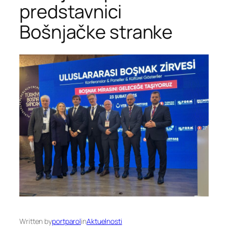
predstavnici
Bošnjačke stranke
Written by
portparol
in
Aktuelnosti