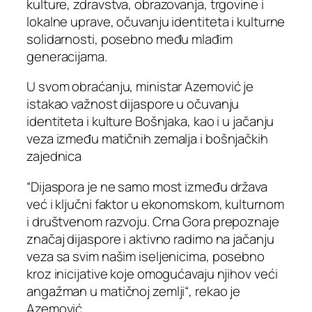
kulture, zdravstva, obrazovanja, trgovine i
lokalne uprave, očuvanju identiteta i kulturne
solidarnosti, posebno među mlađim
generacijama.
U svom obraćanju, ministar Azemović je
istakao važnost dijaspore u očuvanju
identiteta i kulture Bošnjaka, kao i u jačanju
veza između matičnih zemalja i bošnjačkih
zajednica
“Dijaspora je ne samo most između država
već i ključni faktor u ekonomskom, kulturnom
i društvenom razvoju. Crna Gora prepoznaje
značaj dijaspore i aktivno radimo na jačanju
veza sa svim našim iseljenicima, posebno
kroz inicijative koje omogućavaju njihov veći
angažman u matičnoj zemlji“, rekao je
Azemović.