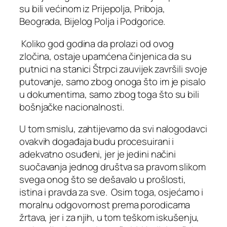
su bili većinom iz Prijepolja, Priboja,
Beograda, Bijelog Polja i Podgorice.
Koliko god godina da prolazi od ovog
zločina, ostaje upamćena činjenica da su
putnici na stanici Štrpci zauvijek završili svoje
putovanje, samo zbog onoga što im je pisalo
u dokumentima, samo zbog toga što su bili
bošnjačke nacionalnosti.
U tom smislu, zahtijevamo da svi nalogodavci
ovakvih događaja budu procesuirani i
adekvatno osuđeni, jer je jedini načini
suočavanja jednog društva sa pravom slikom
svega onog što se dešavalo u prošlosti,
istina i pravda za sve. Osim toga, osjećamo i
moralnu odgovornost prema porodicama
žrtava, jer i za njih, u tom teškom iskušenju,