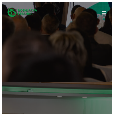
Idi
na
sadržaj