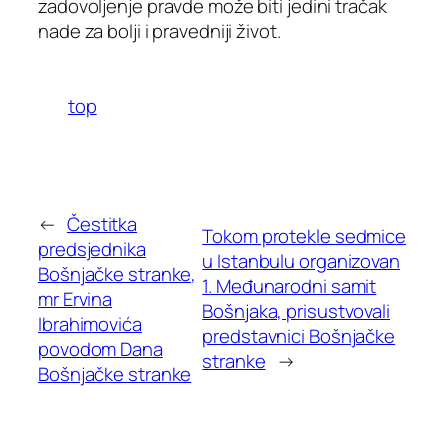
zadovoljenje pravde može biti jedini tračak
nade za bolji i pravedniji život.
top
←
Čestitka
Tokom protekle sedmice
predsjednika
u Istanbulu organizovan
Bošnjačke stranke,
1. Međunarodni samit
mr Ervina
Bošnjaka, prisustvovali
Ibrahimovića
predstavnici Bošnjačke
povodom Dana
stranke
→
Bošnjačke stranke