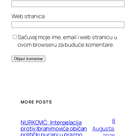
Web stranica
Sačuvaj moje ime, email i web stranicu u
ovom browseru za buduće komentare.
MORE POSTS
8
NURKOVIĆ: Interpelacija
Augusta,
protiv Ibrahimovića običan
politički pucanj u prazno
2026