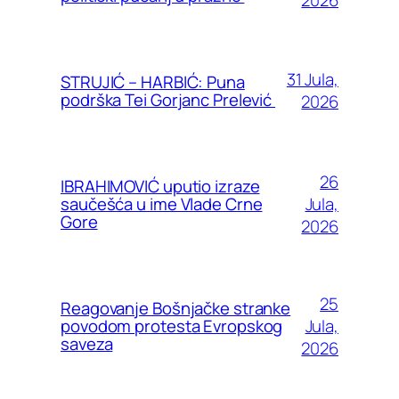
31 Jula,
STRUJIĆ – HARBIĆ: Puna
podrška Tei Gorjanc Prelević
2026
26
IBRAHIMOVIĆ uputio izraze
Jula,
saučešća u ime Vlade Crne
Gore
2026
25
Reagovanje Bošnjačke stranke
Jula,
povodom protesta Evropskog
saveza
2026