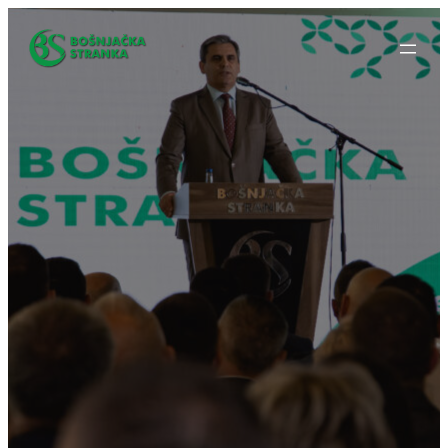
Idi
na
sadržaj