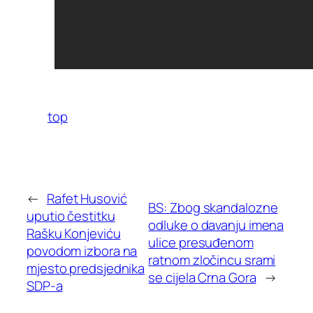
top
←
Rafet Husović
BS: Zbog skandalozne
uputio čestitku
odluke o davanju imena
Rašku Konjeviću
ulice presuđenom
povodom izbora na
ratnom zločincu srami
mjesto predsjednika
se cijela Crna Gora
→
SDP-a