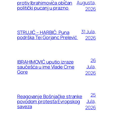
Augusta,
protiv Ibrahimovića običan
politički pucanj u prazno
2026
31 Jula,
STRUJIĆ – HARBIĆ: Puna
podrška Tei Gorjanc Prelević
2026
26
IBRAHIMOVIĆ uputio izraze
Jula,
saučešća u ime Vlade Crne
Gore
2026
25
Reagovanje Bošnjačke stranke
Jula,
povodom protesta Evropskog
saveza
2026