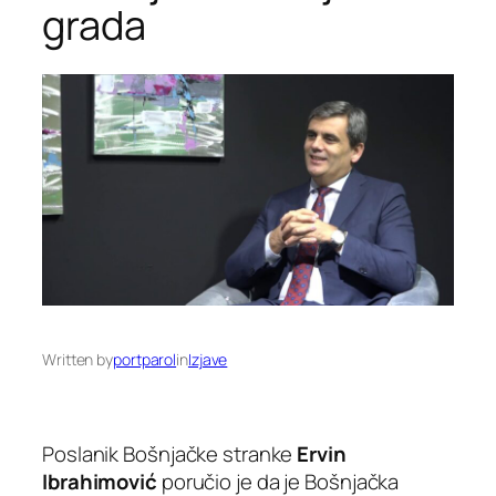
grada
Written by
portparol
in
Izjave
Poslanik Bošnjačke stranke
Ervin
Ibrahimović
poručio je da je Bošnjačka