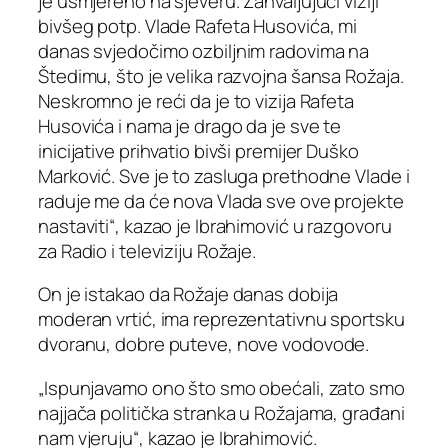
je usmjereno na sjeveru. Zahvaljujući viziji
bivšeg potp. Vlade Rafeta Husovića, mi
danas svjedočimo ozbiljnim radovima na
Štedimu, što je velika razvojna šansa Rožaja.
Neskromno je reći da je to vizija Rafeta
Husovića i nama je drago da je sve te
inicijative prihvatio bivši premijer Duško
Marković. Sve je to zasluga prethodne Vlade i
raduje me da će nova Vlada sve ove projekte
nastaviti“, kazao je Ibrahimović u razgovoru
za Radio i televiziju Rožaje.
On je istakao da Rožaje danas dobija
moderan vrtić, ima reprezentativnu sportsku
dvoranu, dobre puteve, nove vodovode.
„Ispunjavamo ono što smo obećali, zato smo
najjača politička stranka u Rožajama, građani
nam vjeruju“, kazao je Ibrahimović.