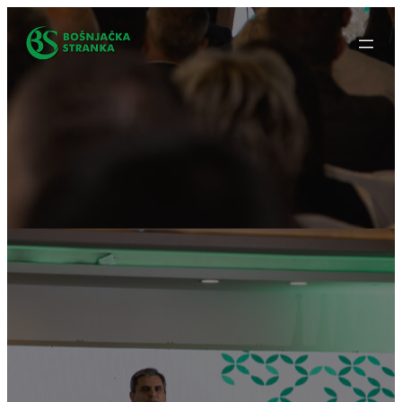
Idi
na
sadržaj