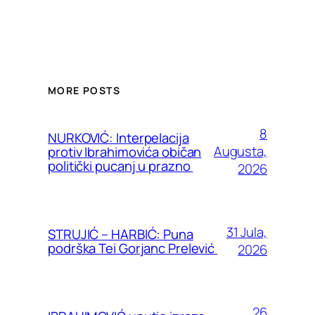
MORE POSTS
8
NURKOVIĆ: Interpelacija
Augusta,
protiv Ibrahimovića običan
politički pucanj u prazno
2026
31 Jula,
STRUJIĆ – HARBIĆ: Puna
podrška Tei Gorjanc Prelević
2026
26