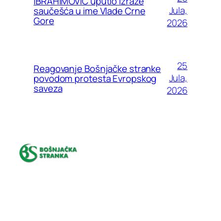
IBRAHIMOVIĆ uputio izraze
Jula,
saučešća u ime Vlade Crne
Gore
2026
25
Reagovanje Bošnjačke stranke
Jula,
povodom protesta Evropskog
saveza
2026