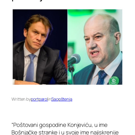
Written by
portparol
in
Saopštenja
“Poštovani gospodine Konjeviću, u ime
Bošnjačke stranke i u svoje ime najiskrenije