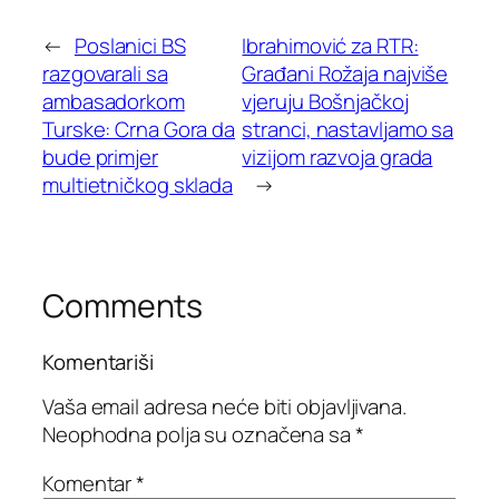
←
Poslanici BS
Ibrahimović za RTR:
razgovarali sa
Građani Rožaja najviše
ambasadorkom
vjeruju Bošnjačkoj
Turske: Crna Gora da
stranci, nastavljamo sa
bude primjer
vizijom razvoja grada
multietničkog sklada
→
Comments
Komentariši
Vaša email adresa neće biti objavljivana.
Neophodna polja su označena sa
*
Komentar
*