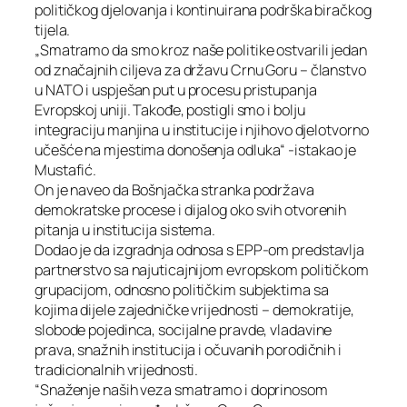
političkog djelovanja i kontinuirana podrška biračkog
tijela.
„Smatramo da smo kroz naše politike ostvarili jedan
od značajnih ciljeva za državu Crnu Goru – članstvo
u NATO i uspješan put u procesu pristupanja
Evropskoj uniji. Takođe, postigli smo i bolju
integraciju manjina u institucije i njihovo djelotvorno
učešće na mjestima donošenja odluka“ -istakao je
Mustafić.
On je naveo da Bošnjačka stranka podržava
demokratske procese i dijalog oko svih otvorenih
pitanja u institucija sistema.
Dodao je da izgradnja odnosa s EPP-om predstavlja
partnerstvo sa najuticajnijom evropskom političkom
grupacijom, odnosno političkim subjektima sa
kojima dijele zajedničke vrijednosti – demokratije,
slobode pojedinca, socijalne pravde, vladavine
prava, snažnih institucija i očuvanih porodičnih i
tradicionalnih vrijednosti.
“Snaženje naših veza smatramo i doprinosom