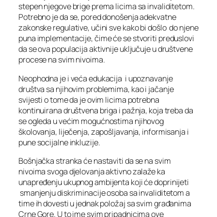
stepen njegove brige prema licima sa invaliditetom.
Potrebno je da se, pored donošenja adekvatne
zakonske regulative, učini sve kako bi došlo do njene
puna implementacije, čime će se stvoriti preduslovi
da se ova populacija aktivnije uključuje u društvene
procese na svim nivoima.
Neophodna je i veća edukacija i upoznavanje
društva sa njihovim problemima, kao i jačanje
svijesti o tome da je ovim licima potrebna
kontinuirana društvena briga i pažnja, koja treba da
se ogleda u većim mogućnostima njihovog
školovanja, liječenja, zapošljavanja, informisanja i
pune socijalne inkluzije.
Bošnjačka stranka će nastaviti da se na svim
nivoima svoga djelovanja aktivno zalaže ka
unapređenju ukupnog ambijenta koji će doprinijeti
smanjenju diskriminacije osoba sa invaliditetom a
time ih dovesti u jednak položaj sa svim građanima
Crne Gore. U to ime svim pripadnicima ove