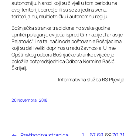
autonomiju. Narodi koji su živjeli u tom periodu na
ovoj teritoriji, opredjelili su se za jedinstvenu,
teritorijalnu, multietničku i autonomnu regiju.
Bošnjačka stranka tradicionalno svake godine
upriliči polaganje cvijeća ispred Gimnazije „Tanasije
Pejatović“ i na taj način oda poštovanje Bošnjacima
koji su dali veliki doprinos u radu Zavnos-a. U ime
Opštinskog odbora Bošnjačke stranke cvijeće je
položila potpredsjednica Odbora Nermina Bašić
Škrijelj.
Informativna služba BS Pljevlja
20 Novembra, 2018
←
Prethodna stranica
1
…
67
68
69
70
71