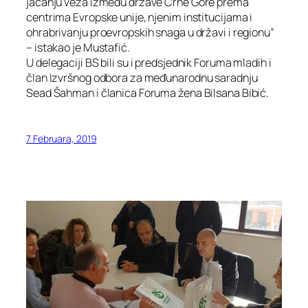
jačanju veza između države Crne Gore prema
centrima Evropske unije, njenim institucijama i
ohrabrivanju proevropskih snaga u državi i regionu”
– istakao je Mustafić.
U delegaciji BS bili su i predsjednik Foruma mladih i
član Izvršnog odbora za međunarodnu saradnju
Sead Šahman i članica Foruma žena Bilsana Bibić.
7 Februara, 2019