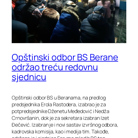
Opštinski odbor BS Berane
održao treću redovnu
sjednicu
Opštinski odbor BS u Beranama, na predlog
predsjednika Erola Rastodera, izabrao je za
potpredsjednike Dženetu Međedović i Nedža
Crnovršanin, dok je za sekretara izabran Izet
Đečević. Izabran je i novi sastav izvršnog odbora,
kadrovska komisija, kao i medija tim. Takođe,