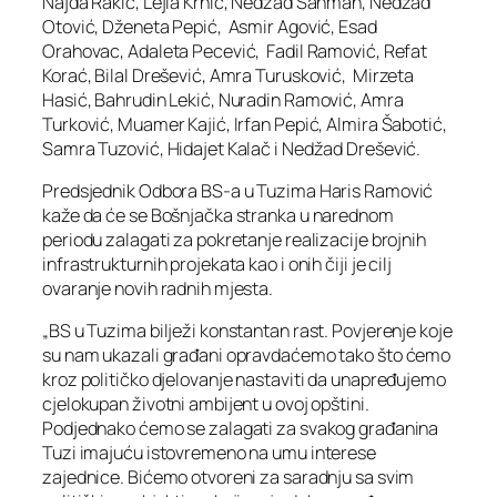
Najda Rakić, Lejla Krnić, Nedžad Šahman, Nedžad
Otović, Dženeta Pepić, Asmir Agović, Esad
Orahovac, Adaleta Pecević, Fadil Ramović, Refat
Korać, Bilal Drešević, Amra Turusković, Mirzeta
Hasić, Bahrudin Lekić, Nuradin Ramović, Amra
Turković, Muamer Kajić, Irfan Pepić, Almira Šabotić,
Samra Tuzović, Hidajet Kalač i Nedžad Drešević.
Predsjednik Odbora BS-a u Tuzima Haris Ramović
kaže da će se Bošnjačka stranka u narednom
periodu zalagati za pokretanje realizacije brojnih
infrastrukturnih projekata kao i onih čiji je cilj
ovaranje novih radnih mjesta.
„BS u Tuzima bilježi konstantan rast. Povjerenje koje
su nam ukazali građani opravdaćemo tako što ćemo
kroz političko djelovanje nastaviti da unapređujemo
cjelokupan životni ambijent u ovoj opštini.
Podjednako ćemo se zalagati za svakog građanina
Tuzi imajuću istovremeno na umu interese
zajednice. Bićemo otvoreni za saradnju sa svim