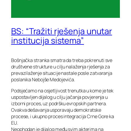
BS: “Tražiti rješenja unutar
institucija sistema”
Bošnjačka stranka smatra da treba pokrenuti sve
društvene strukture u cilju nalaženja rješenja za
prevazilaženje situacije nastale posle zatvaranja
poslanika Nebojše Medojevića.
Podsjećamo na osjetljivost trenutka u kome je tek
uspostavljen dijalog u cilju jačanja povjerenja u
izborni proces, uz podršku evropskih partnera.
Ovakva dešavanja usporavaju demokratske
procese, i ukupno proces integracija Crne Gore ka
EU.
Neophodan je dijalog među svim akterima na