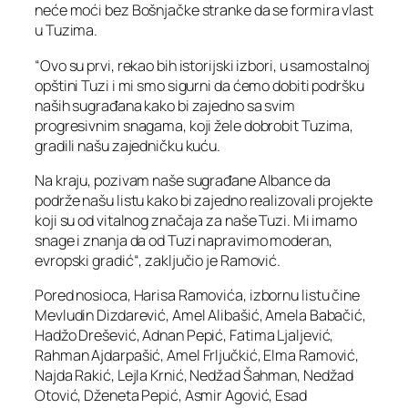
neće moći bez Bošnjačke stranke da se formira vlast
u Tuzima.
“Ovo su prvi, rekao bih istorijski izbori, u samostalnoj
opštini Tuzi i mi smo sigurni da ćemo dobiti podršku
naših sugrađana kako bi zajedno sa svim
progresivnim snagama, koji žele dobrobit Tuzima,
gradili našu zajedničku kuću.
Na kraju, pozivam naše sugrađane Albance da
podrže našu listu kako bi zajedno realizovali projekte
koji su od vitalnog značaja za naše Tuzi. Mi imamo
snage i znanja da od Tuzi napravimo moderan,
evropski gradić“, zaključio je Ramović.
Pored nosioca, Harisa Ramovića, izbornu listu čine
Mevludin Dizdarević, Amel Alibašić, Amela Babačić,
Hadžo Drešević, Adnan Pepić, Fatima Ljaljević,
Rahman Ajdarpašić, Amel Frljučkić, Elma Ramović,
Najda Rakić, Lejla Krnić, Nedžad Šahman, Nedžad
Otović, Dženeta Pepić, Asmir Agović, Esad