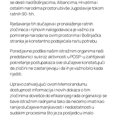
se desili nad Bošnjacima, Albancima, Hrvatima i
ostalim narodima prostoru bivše Jugoslavije tokom
ratnih 90-tih.
Rješavanje tih slučajeva i pronalaženje ratnih
zločinaca i njihovih nalogodavaca je važno za
pomirenje naroda na ovim prostorima i Bošnjačka
stranka je konstantno podsjećala na tu potrebu.
Pored javne podške našim istražnim organima naši
predstavnici su kroz aktivnosti u POSP-u zahtijevali
pokretanje postupakaza ove slučajeve konstatujući
da zločini ne zastarijevaju i da ih je važno bilo kada
riješiti.
Upravo zahvaljujući ovom Memorandumu
dostupnost informacija i novih dokaza o tim
zločinima dovešće do efikasnijeg rada organa koji se
bave istražnim radnjama tako da nećemo imati kao
ranije slučajeve manjkavosti i nedostatnosti u
sudskim procesima što je za posljedicu imalo