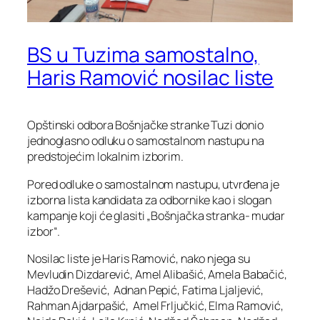
BS u Tuzima samostalno,
Haris Ramović nosilac liste
Opštinski odbora Bošnjačke stranke Tuzi donio
jednoglasno odluku o samostalnom nastupu na
predstojećim lokalnim izborim.
Pored odluke o samostalnom nastupu, utvrđena je
izborna lista kandidata za odbornike kao i slogan
kampanje koji će glasiti „Bošnjačka stranka- mudar
izbor“.
Nosilac liste je Haris Ramović, nako njega su
Mevludin Dizdarević, Amel Alibašić, Amela Babačić,
Hadžo Drešević, Adnan Pepić, Fatima Ljaljević,
Rahman Ajdarpašić, Amel Frljučkić, Elma Ramović,