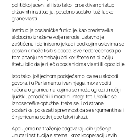
političkoj sceni, ali isto tako i proaktivan pristup
državnih institucija, posebno sudsko-tužilacke
grane vlasti.
Institucija poslaničke funkcije, kao predstavika
slobodno izražene volje naroda, ustavno je
zaštićena i definisano je kad i pod kojim uslovima se
poslanik može lišiti slobode. Sve nedorečenosti po
tom pitanju ne trebaju biti korištene na bilo čiju
štetu, bilo da je riječ o poslanicima vlasti ili opozicije.
Isto tako, još jednom podsjećamo, da se u slobodi
govora, i u Parlamentu i van njega, mora voditi
računa o granicama kojima se može ugroziti nečiji
ljudski, porodični ili moralni integritet. Ukoliko se
iznose teške optužbe, treba se, i od strane
poslanika, pokazati spremnost da se argumentima i
činjenicama potkrijepe takvi iskazi.
Apelujemo na traženje odgovarajućih rješenja
unutar institucija sistema i kroz kooperaciju svih