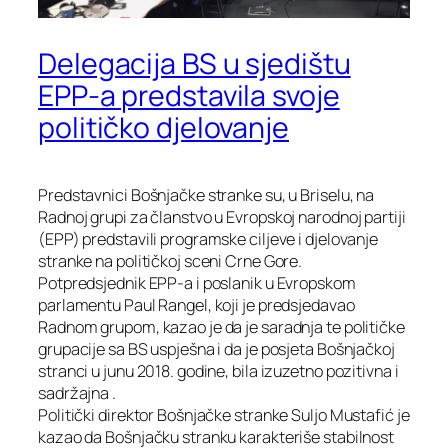
Delegacija BS u sjedištu
EPP-a predstavila svoje
političko djelovanje
Predstavnici Bošnjačke stranke su, u Briselu, na
Radnoj grupi za članstvo u Evropskoj narodnoj partiji
(EPP) predstavili programske ciljeve i djelovanje
stranke na političkoj sceni Crne Gore.
Potpredsjednik EPP-a i poslanik u Evropskom
parlamentu Paul Rangel, koji je predsjedavao
Radnom grupom, kazao je da je saradnja te političke
grupacije sa BS uspješna i da je posjeta Bošnjačkoj
stranci u junu 2018. godine, bila izuzetno pozitivna i
sadržajna .
Politički direktor Bošnjačke stranke Suljo Mustafić je
kazao da Bošnjačku stranku karakteriše stabilnost