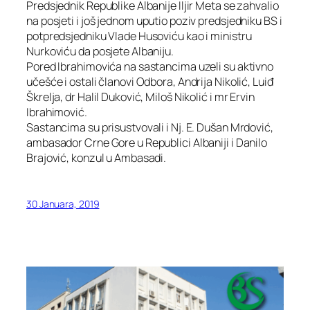
Predsjednik Republike Albanije Iljir Meta se zahvalio
na posjeti i još jednom uputio poziv predsjedniku BS i
potpredsjedniku Vlade Husoviću kao i ministru
Nurkoviću da posjete Albaniju.
Pored Ibrahimovića na sastancima uzeli su aktivno
učešće i ostali članovi Odbora, Andrija Nikolić, Luiđ
Škrelja, dr Halil Duković, Miloš Nikolić i mr Ervin
Ibrahimović.
Sastancima su prisustvovali i Nj. E. Dušan Mrdović,
ambasador Crne Gore u Republici Albaniji i Danilo
Brajović, konzul u Ambasadi.
30 Januara, 2019