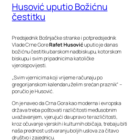
Husović uputio Božićnu
čestitku
Predsjednik Bošnjačke stranke i potpredsjednik
Vlade Crne Gore
Rafet Husović
uputio je danas
božićnu čestitku barskom nadbiskupu, kotorskom
biskupu i svim pripadnicima katoličke
vjeroispovijesti.
„Svim vjernicima koji vrijeme računaju po
gregorijanskom kalendaru želim srećan praznik“ –
poručio je Husović.
On je naveo da Crna Gora kao moderna i evropska
država treba poštovati različitosti međusobnim
uvažavanjem, vjerujući da upravo te različitosti,
kroz očuvanje vjerskih i kulturnih običaja, trebaju biti
naša prednost u stvaranju boljih uslova za čitavo
društvo i zajednicu.