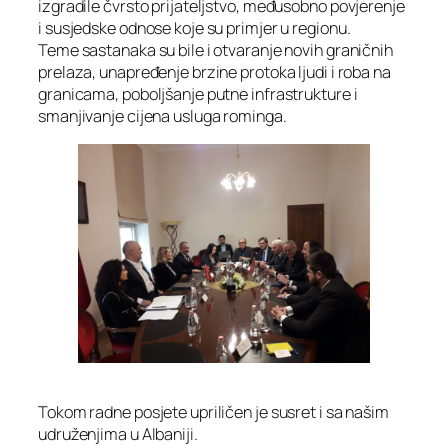
izgradile čvrsto prijateljstvo, međusobno povjerenje
i susjedske odnose koje su primjer u regionu.
Teme sastanaka su bile i otvaranje novih graničnih
prelaza, unapređenje brzine protoka ljudi i roba na
granicama, poboljšanje putne infrastrukture i
smanjivanje cijena usluga rominga.
Tokom radne posjete upriličen je susret i sa našim
udruženjima u Albaniji.