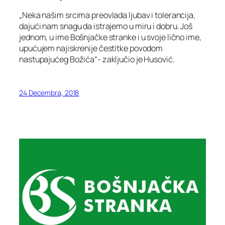
„Neka našim srcima preovlada ljubav i tolerancija,
dajući nam snagu da istrajemo u miru i dobru. Još
jednom, u ime Bošnjačke stranke i u svoje lično ime,
upućujem najiskrenije čestitke povodom
nastupajućeg Božića“- zaključio je Husović.
24 Decembra, 2018