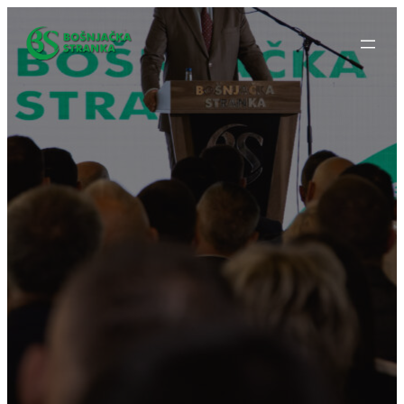
Idi
na
sadržaj