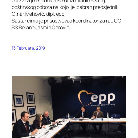
održana je i sjednica Foruma mladih BS tog
opštinskog odbora na kojoj je izabran predsjednik
Omar Mehović, dipl. ecc.
Sastancima je prisustvovao koordinator za rad OO
BS Berane Jasmin Ćorović.
13 Februara, 2019