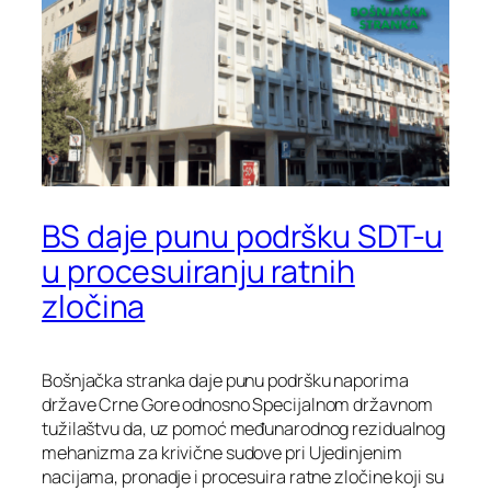
BS daje punu podršku SDT-u
u procesuiranju ratnih
zločina
Bošnjačka stranka daje punu podršku naporima
države Crne Gore odnosno Specijalnom državnom
tužilaštvu da, uz pomoć međunarodnog rezidualnog
mehanizma za krivične sudove pri Ujedinjenim
nacijama, pronadje i procesuira ratne zločine koji su