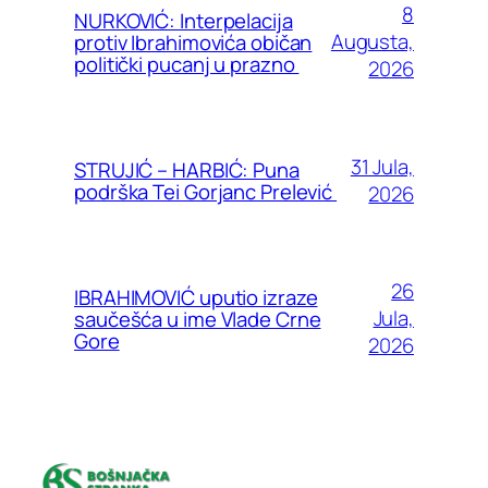
8
NURKOVIĆ: Interpelacija
Augusta,
protiv Ibrahimovića običan
politički pucanj u prazno
2026
31 Jula,
STRUJIĆ – HARBIĆ: Puna
podrška Tei Gorjanc Prelević
2026
26
IBRAHIMOVIĆ uputio izraze
Jula,
saučešća u ime Vlade Crne
Gore
2026