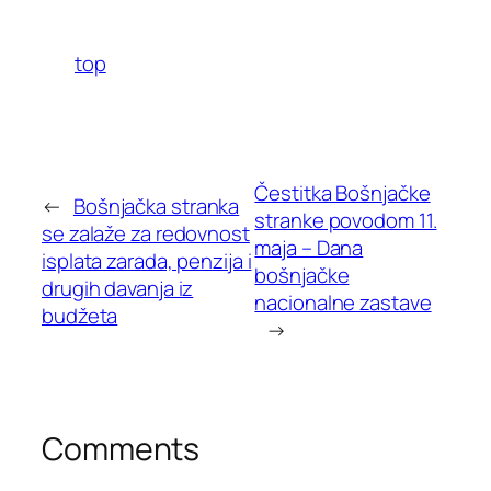
top
Čestitka Bošnjačke
←
Bošnjačka stranka
stranke povodom 11.
se zalaže za redovnost
maja – Dana
isplata zarada, penzija i
bošnjačke
drugih davanja iz
nacionalne zastave
budžeta
→
Comments