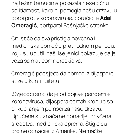
najtežim trenucima pokazala nesebičnu
solidarnost, kako bi pomogla našu državu u
borbi protiv koronavirusa, poručio je
Adel
Omeragić
, portparol Bošnjačke stranke.
On ističe da sva pristigla novčana i
medicinska pomoć u prethodnom periodu,
koju su uputili naši iseljenici pokazuje da je
veza sa maticom neraskidiva.
Omeragić podsjeća da pomoć iz dijaspore
stiže u kontinuitetu.
„Svjedoci smo da je od pojave pandemije
koronavirusa, dijaspora odmah krenula sa
prikupljanjem pomoći za našu državu.
Upućene su značajne donacije, novčana
sredstva, medicinska oprema. Stigle su
brojne donacije iz Amerike, Njemačke,