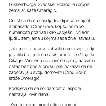
Luksemburga, Švedske, Holandije i drugih
zemalja“, kaže Omeragić.
On ističe da su naši ljudi u dijaspori najbolji
ambasadori Crne Gore, koji su osim po
humanosti poznati i kao uspješni i vrijedni
ljudi u zemljama u kojima sada žive i stvaraju.
„Iako je koronavirus zahvatio cijeli svijet, gdje
je veliki broj ljudi sa naših prostora u Njujorku,
Čikagu, Minhenu i brojnim drugim gradovima
ostao bez posla, oni su ipak pokazali da ne
zaboravljaju svoju domovinu Crnu Goru“,
ističe Omeragić.
Podsjeća da se solidarnost dijaspore
nastavlja i ovih dana.
„Svjedoci smo brojnih akcija pomoći