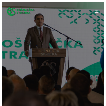
Idi
na
sadržaj