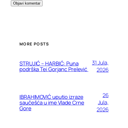
MORE POSTS
31 Jula,
STRUJIĆ – HARBIĆ: Puna
podrška Tei Gorjanc Prelević
2026
26
IBRAHIMOVIĆ uputio izraze
Jula,
saučešća u ime Vlade Crne
Gore
2026