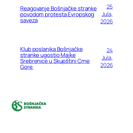
25
Reagovanje Bošnjačke stranke
Jula,
povodom protesta Evropskog
saveza
2026
Klub poslanika Bošnjačke
24
stranke ugostio Majke
Jula,
Srebrenice u Skupštini Crne
2026
Gore