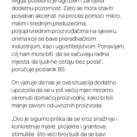
regija, posebno je ugrožen i zahtjeva
dodatnu pozornost. Zato se mora staviti
poseban akcenat na proces pomoći mikro,
malim i srednjim preduzećima,
poljoprivrednim proizvođačima na sjeveru,
onima koji se bave prerađivačkom
industrijom, kao i ugostiteljstvom. Ponavljam,
cilj nam mora biti da se sačuvaju radna
mjesta, da ljudi ne ostaju bez posla“,
poručuje poslanik BS.
On vjeruje da nas je ova situacija dodatno
upozorila da se u još većoj mjeri moramo
okrenuti domaćoj proizvodnji, kako bi bili
manje zavisni od uvoznih proizvoda.
„Ovo je sigurno prilika da se kroz snažnije i
konkretnije mjere, projekte i grantove,
stimuliše što veći broj ljudi da se bavi