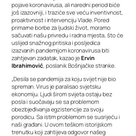
pojave koronavirusa, ali naredni period biće
još izazovniji, i traziće sve veću inventivnost,
proaktivnost i intervenciju Vlade. Pored
primarne borbe za ljudski život, moramo
sačuvati našu privredu i radna mjesta, što će
uslijed snažnog pritiska i posljedica
izazvanih pandemijom koronavirusa biti
zahtjevan zadatak, kazao je
Ervin
Ibrahimović
, poslanik Bošnjačke stranke.
„Desila se pandemija za koju svijet nije bio
spreman. Virus je paralisao svjetsku
ekonomiju. Ljudi širom svijeta ostaju bez
posla i suočavaju se sa problemom
obezbjeđivanja egzistencije za svoju
porodicu. Sa istim problemom se susrijeću i
naši građani. U ovom teškom istorijskom
trenutku koji zahtijeva odgovor našeg