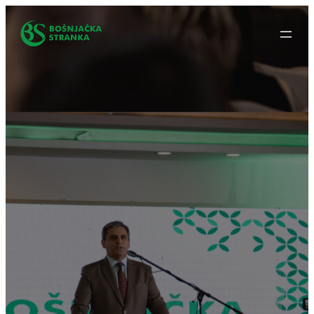
Idi
na
sadržaj